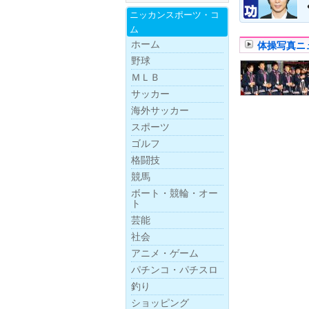
ニッカンスポー
ツ・
コ
ム
ホーム
体操写真ニ
野球
ＭＬＢ
サッカー
海外サッカー
スポーツ
ゴルフ
格闘技
競馬
ボー
ト・
競
輪・
オー
ト
芸能
社会
アニメ・ゲーム
パチンコ・パチスロ
釣り
ショッピング