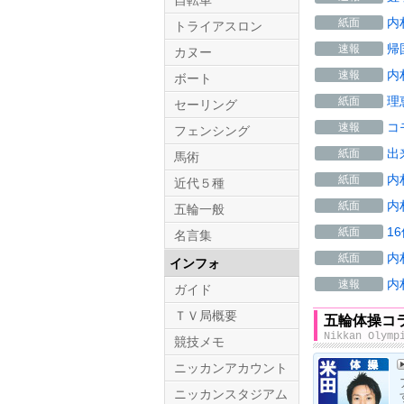
自転車
内
紙面
トライアスロン
帰
速報
カヌー
内
速報
ボート
理
紙面
セーリング
コ
速報
フェンシング
出
紙面
馬術
内
紙面
近代５種
内
紙面
五輪一般
1
紙面
名言集
内
紙面
インフォ
内
速報
ガイド
ＴＶ局概要
五輪体操コ
Nikkan Olymp
競技メモ
ニッカンアカウント
ニッカンスタジアム