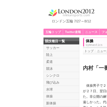
ロンドン五輪 7/27～8/12
五輪トップ
Twitter速報
ニュース
フ
体操
競技種目一覧
Gymnastics
サッカー
トップ
ニュー
陸上
柔道
内村「一
競泳
シンクロ
飛び込み
体操男子で２０
水球
が２７日、翌日
体操
た。非公開の練
遠しかった。代
新体操