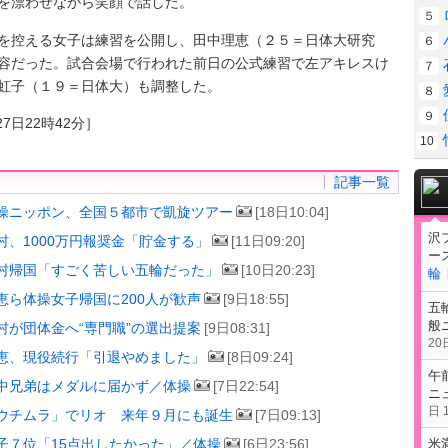
を漂わせながら笑顔で話した。
５
控える女子は練習を公開し、田中理恵（２５＝日体大研究
６
容だった。試合会場で行われた前日の公式練習で左アキレスけ
７
虹子（１９＝日体大）も調整した。
８
９
7日22時42分］
10
記事一覧
操ニッポン、全国５都市で凱旋ツアー
[18日10:04]
沢
村、1000万円報奨金「貯金する」
[11日09:20]
ー
村帰国「すごく苦しい五輪だった」
[10日20:23]
輪
恵ら体操女子帰国に200人が歓声
[9日18:55]
五
般
村が団体金へ“専門職”の選出提案
[9日08:31]
20日
恵、現役続行「引退やめました」
[8日09:24]
午
中兄弟はメダルに届かず／体操
[7日22:54]
ニ
日 1
ウチムラ」でリオ 来年９月にも誕生
[7日09:13]
子７位「15点出したかった」／体操
[6日23:56]
米