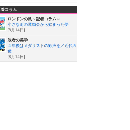
新着コラム
ロンドンの風～記者コラム～
小さな町の運動会から始まった夢
[8月14日]
敗者の美学
４年後はメダリストの歓声を／近代５
種
[8月14日]