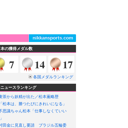
nikkansports.com
日本の獲得メダル数
金メダル
銀メダル
銅メダル
7
14
17
各国メダルランキング
輪ニュースランキング
麦茶から妖精が出た／松本薫略歴
「松本は、勝つたびにきれいになる」
不思議ちゃん松本「仕事しなくていい
」
村田金に見直し要請 ブラジル五輪委