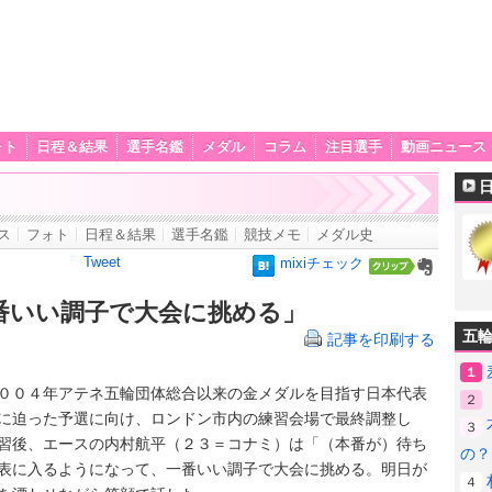
ォト
日程＆結果
選手名鑑
メダル
コラム
注目選手
動画ニュース
ス
フォト
日程＆結果
選手名鑑
競技メモ
メダル史
Tweet
mixiチェック
番いい調子で大会に挑める」
五
記事を印刷する
１
０４年アテネ五輪団体総合以来の金メダルを目指す日本代表
２
に迫った予選に向け、ロンドン市内の練習会場で最終調整し
３
習後、エースの内村航平（２３＝コナミ）は「（本番が）待ち
の？
表に入るようになって、一番いい調子で大会に挑める。明日が
４