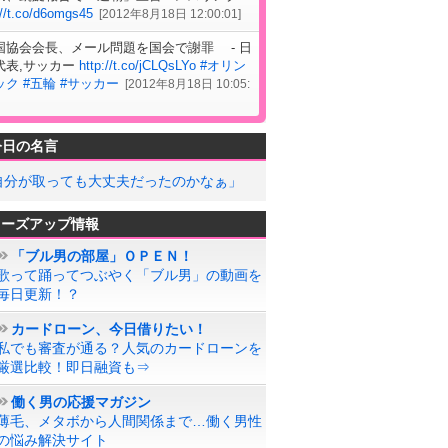
://t.co/d6omgs45
[
2012年8月18日 12:00:01
]
国協会会長、メール問題を国会で謝罪 - 日
代表,サッカー
http://t.co/jCLQsLYo
#オリン
ック
#五輪
#サッカー
[
2012年8月18日 10:05:
今日の名言
自分が取っても大丈夫だったのかなぁ」
ローズアップ情報
「ブル男の部屋」ＯＰＥＮ！
歌って踊ってつぶやく「ブル男」の動画を
毎日更新！？
カードローン、今日借りたい！
私でも審査が通る？人気のカードローンを
厳選比較！即日融資も⇒
働く男の応援マガジン
薄毛、メタボから人間関係まで…働く男性
の悩み解決サイト