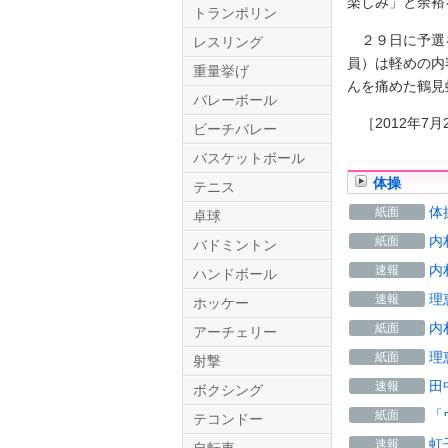
楽しみ」と余裕
トランポリン
２９日に予選を
レスリング
員）は軽めの内
重量挙げ
んを痛めた鶴見
バレーボール
［2012年7月2
ビーチバレー
バスケットボール
体操
テニス
Twitter.com
体
紙面
卓球
内
紙面
バドミントン
内
速報
ハンドボール
理
速報
ホッケー
内
紙面
アーチェリー
理
紙面
射撃
田
速報
ボクシング
「
紙面
テコンドー
虹
速報