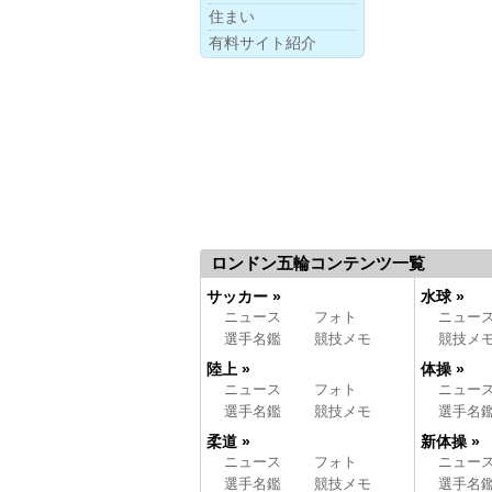
住まい
有料サイト紹介
ロンドン五輪コンテンツ一覧
サッカー »
水球 »
ニュース
フォト
ニュー
選手名鑑
競技メモ
競技メ
陸上 »
体操 »
ニュース
フォト
ニュー
選手名鑑
競技メモ
選手名
柔道 »
新体操 »
ニュース
フォト
ニュー
選手名鑑
競技メモ
選手名