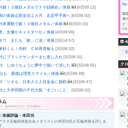
ttp
村銀！３個目メダルでドヤ顔締め／体操
[6日09:12]
韓
国の体操山室全治２カ月、左足甲手術へ
[6日06:02]
本
村床運動で銀！３個目メダル／体操
[6日03:10]
ピ
53
]
恵、女優かキャスターか／体操
[4日09:00]
モワ またも「銀」に涙／体操
[3日14:57]
来杉くん！内村 ＣＭ再登板も
[3日08:32]
「
村にブラックサンダーまた差し入れ
[3日08:31]
ク
村、じゆうちょうに夢中で描いて演じた
[3日08:55]
6位も…最後は理恵スマイル／体操
[3日08:49]
村「リオも」日本人２人目金金に挑戦
[3日08:47]
村と大学同期の千代大龍「すごいこと」
[3日06:02]
ラム
ic Gymnastics Columns
体操評論・米田功
アテネ五輪団体総合金メダリストの米田功氏が五輪体操を評しま
す。