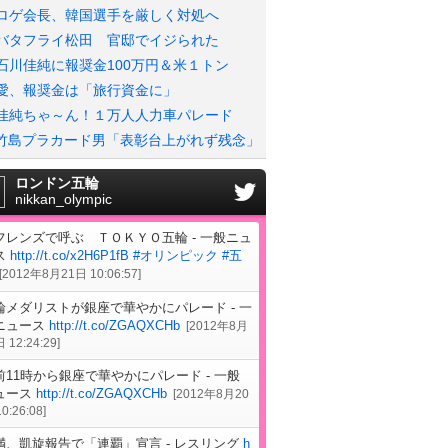
ロゲ会長、韓国選手を厳しく対処へ
バタフライ松田 官邸でイジられた
石川佳純に報奨金100万円＆米１トン
愛、報奨金は「旅行資金に」
佳純ちゃ～ん！１万人人力車パレード
竹島プラカード男「表彰台上がれず残念」
ロンドン五輪
nikkan_olympic
フレンズで呼ぶ ＴＯＫＹＯ五輪 - 一般ニュ
ス
http://t.co/x2H6P1fB
#オリンピック
#五
[
2012年8月21日 10:06:57
]
輪メダリストが銀座で華やかにパレード - 一
ニュース
http://t.co/ZGAQXCHb
[
2012年8月
 12:24:29
]
前11時から銀座で華やかにパレード - 一般
ュース
http://t.co/ZGAQXCHb
[
2012年8月20
0:26:08
]
満、凱旋報告で「連覇」宣言 - レスリング
h