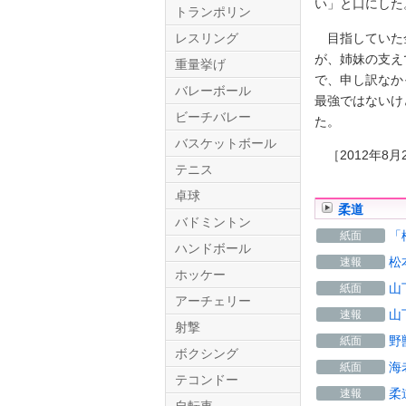
い」と口にした
トランポリン
目指していた金
レスリング
が、姉妹の支え
重量挙げ
で、申し訳なか
バレーボール
最強ではないけ
ビーチバレー
た。
バスケットボール
［2012年8月
テニス
Twitter.com
卓球
柔道
バドミントン
「
紙面
ハンドボール
松
速報
ホッケー
山
紙面
アーチェリー
山
速報
射撃
野
紙面
ボクシング
海
紙面
テコンドー
柔
速報