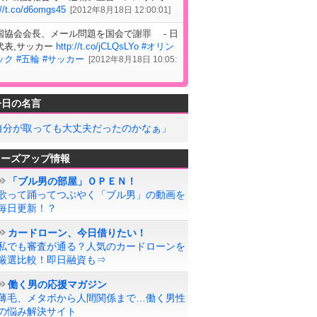
://t.co/d6omgs45
[
2012年8月18日 12:00:01
]
国協会会長、メール問題を国会で謝罪 - 日
代表,サッカー
http://t.co/jCLQsLYo
#オリン
ック
#五輪
#サッカー
[
2012年8月18日 10:05:
今日の名言
自分が取っても大丈夫だったのかなぁ」
ローズアップ情報
「ブル男の部屋」ＯＰＥＮ！
歌って踊ってつぶやく「ブル男」の動画を
毎日更新！？
カードローン、今日借りたい！
私でも審査が通る？人気のカードローンを
厳選比較！即日融資も⇒
働く男の応援マガジン
薄毛、メタボから人間関係まで…働く男性
の悩み解決サイト