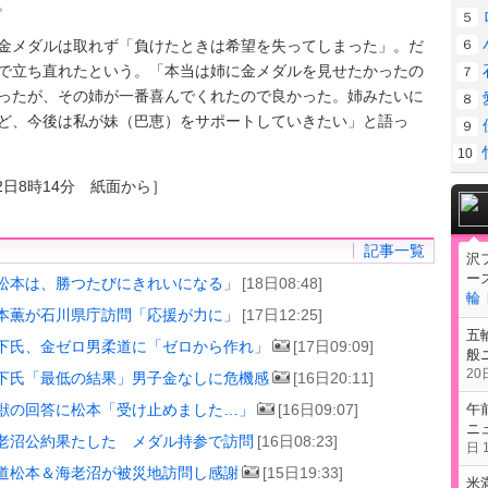
。
５
メダルは取れず「負けたときは希望を失ってしまった」。だ
６
で立ち直れたという。「本当は姉に金メダルを見せたかったの
７
ったが、その姉が一番喜んでくれたので良かった。姉みたいに
８
ど、今後は私が妹（巴恵）をサポートしていきたい」と語っ
９
10
2日8時14分 紙面から］
記事一覧
沢
ー
松本は、勝つたびにきれいになる」
[18日08:48]
輪
本薫が石川県庁訪問「応援が力に」
[17日12:25]
五
下氏、金ゼロ男柔道に「ゼロから作れ」
[17日09:09]
般
20日
下氏「最低の結果」男子金なしに危機感
[16日20:11]
獣の回答に松本「受け止めました…」
[16日09:07]
午
ニ
老沼公約果たした メダル持参で訪問
[16日08:23]
日 1
道松本＆海老沼が被災地訪問し感謝
[15日19:33]
米