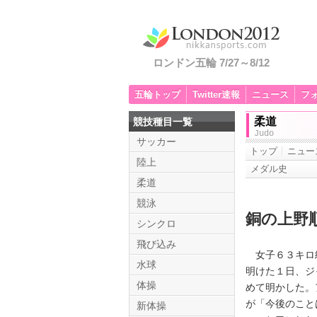
ロンドン五輪 7/27～8/12
五輪トップ
Twitter速報
ニュース
フ
柔道
競技種目一覧
Judo
サッカー
トップ
ニュー
陸上
メダル史
柔道
競泳
銅の上野
シンクロ
飛び込み
女子６３キロ級
水球
明けた１日、ジ
体操
めて明かした。
が「今後のこと
新体操