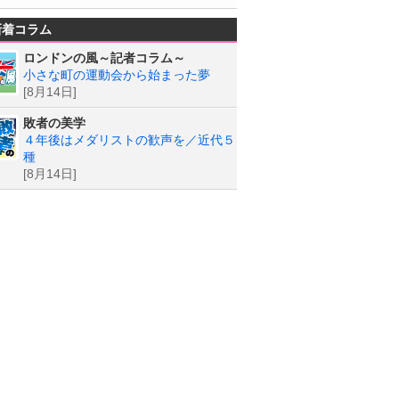
新着コラム
ロンドンの風～記者コラム～
小さな町の運動会から始まった夢
[8月14日]
敗者の美学
４年後はメダリストの歓声を／近代５
種
[8月14日]