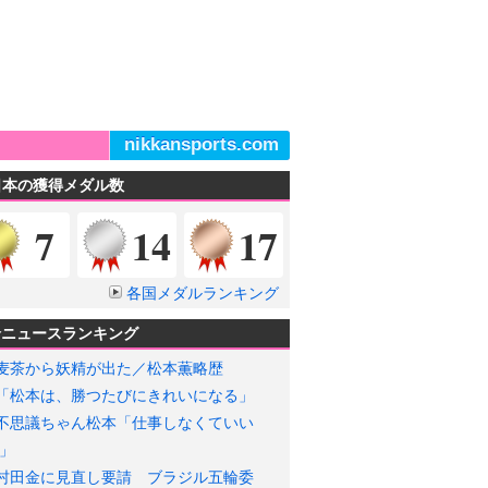
nikkansports.com
日本の獲得メダル数
金メダル
銀メダル
銅メダル
7
14
17
各国メダルランキング
輪ニュースランキング
麦茶から妖精が出た／松本薫略歴
「松本は、勝つたびにきれいになる」
不思議ちゃん松本「仕事しなくていい
」
村田金に見直し要請 ブラジル五輪委