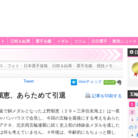
ォト
日程＆結果
選手名鑑
メダル
コラム
注目選手
動画ニュース
ス
フォト
日本選手速報
日程＆結果
選手名鑑
競技メモ
Tweet
mixiチェック
順恵、あらためて引退
五
記事を印刷する
１
で銅メダルとなった上野順恵（２９＝三井住友海上）は一夜
２
ャパンハウスで会見し、今回の五輪を最後にする考えをあらた
３
アテネ、北京両五輪連覇に続く史上初の姉妹金メダルを逃した
の？
は何も考えていません。４年後は、年齢的にもちょっと難し
４