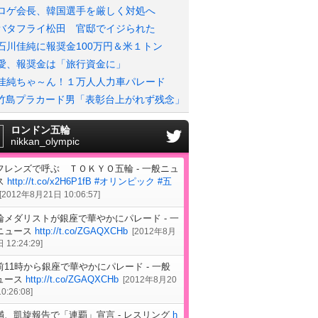
ロゲ会長、韓国選手を厳しく対処へ
バタフライ松田 官邸でイジられた
石川佳純に報奨金100万円＆米１トン
愛、報奨金は「旅行資金に」
佳純ちゃ～ん！１万人人力車パレード
竹島プラカード男「表彰台上がれず残念」
ロンドン五輪
nikkan_olympic
フレンズで呼ぶ ＴＯＫＹＯ五輪 - 一般ニュ
ス
http://t.co/x2H6P1fB
#オリンピック
#五
[
2012年8月21日 10:06:57
]
輪メダリストが銀座で華やかにパレード - 一
ニュース
http://t.co/ZGAQXCHb
[
2012年8月
 12:24:29
]
前11時から銀座で華やかにパレード - 一般
ュース
http://t.co/ZGAQXCHb
[
2012年8月20
0:26:08
]
満、凱旋報告で「連覇」宣言 - レスリング
h