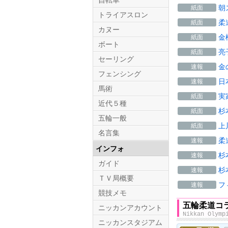
自転車
朝
紙面
トライアスロン
柔
紙面
カヌー
金
紙面
ボート
亮
紙面
セーリング
金
速報
フェンシング
日
速報
馬術
実
紙面
近代５種
杉
紙面
五輪一般
上
紙面
名言集
柔
速報
インフォ
杉
速報
ガイド
杉
速報
ＴＶ局概要
フ
速報
競技メモ
五輪柔道コ
ニッカンアカウント
Nikkan Olymp
ニッカンスタジアム