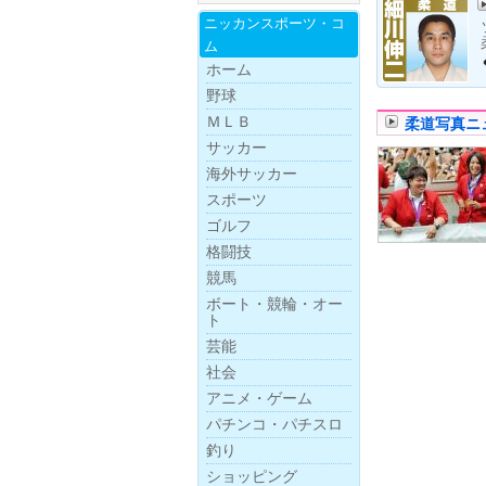
ニッカンスポー
ツ・
コ
ム
ホーム
野球
ＭＬＢ
柔道写真ニ
サッカー
海外サッカー
スポーツ
ゴルフ
格闘技
競馬
ボー
ト・
競
輪・
オー
ト
芸能
社会
アニメ・ゲーム
パチンコ・パチスロ
釣り
ショッピング