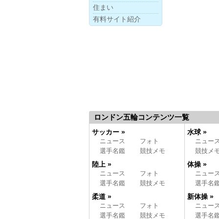
住まい
有料サイト紹介
ロンドン五輪コンテンツ一覧
サッカー »
水球 »
ニュース
フォト
ニュー
選手名鑑
競技メモ
競技メ
陸上 »
体操 »
ニュース
フォト
ニュー
選手名鑑
競技メモ
選手名
柔道 »
新体操 »
ニュース
フォト
ニュー
選手名鑑
競技メモ
選手名