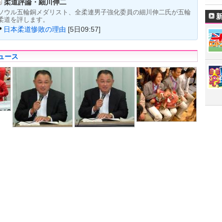
柔道評論・細川伸二
ソウル五輪銅メダリスト、全柔連男子強化委員の細川伸二氏が五輪
柔道を評します。
日本柔道惨敗の理由
[5日09:57]
ュース