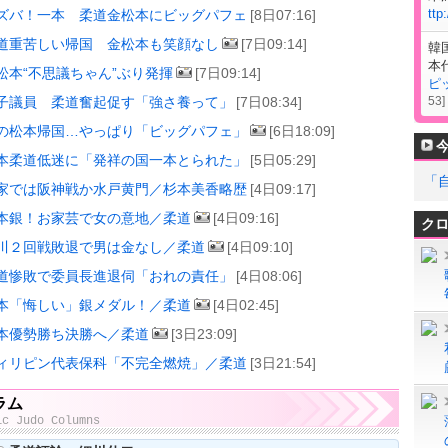
ttp
ズバ！一本 柔道金松本にビッグパフェ
[8日07:16]
道重苦しい帰国 金松本も笑顔なし
[7日09:14]
韓
本
松本“不思議ちゃん”ぶり発揮
[7日09:14]
ピ
子議員 柔道奮起促す「強さ養って」
[7日08:34]
53
]
の松本帰国…やっぱり「ビッグパフェ」
[6日18:09]
本柔道低迷に「発祥の国一本とられた」
[5日05:29]
「
家では阪神戦か水戸黄門／杉本美香略歴
[4日09:17]
本銀！お家芸で女の意地／柔道
[4日09:16]
ク
川２回戦敗退で男は金なし／柔道
[4日09:10]
道惨敗で委員長進退伺「おれの責任」
[4日08:06]
本「悔しい」銀メダル！／柔道
[4日02:45]
本優勢勝ち決勝へ／柔道
[3日23:09]
ィリピン代表保科「不完全燃焼」／柔道
[3日21:54]
ラム
ic Judo Columns