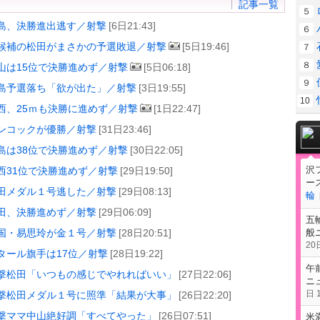
記事一覧
５
島、決勝進出逃す／射撃
[6日21:43]
６
候補の松田がまさかの予選敗退／射撃
[5日19:46]
７
８
山は15位で決勝進めず／射撃
[5日06:18]
９
島予選落ち「欲が出た」／射撃
[3日19:55]
10
西、25ｍも決勝に進めず／射撃
[1日22:47]
ンコックが優勝／射撃
[31日23:46]
島は38位で決勝進めず／射撃
[30日22:05]
沢
西31位で決勝進めず／射撃
[29日19:50]
ー
田メダル１号逃した／射撃
[29日08:13]
輪
田、決勝進めず／射撃
[29日06:09]
五
般
国・易思玲が金１号／射撃
[28日20:51]
20日
タール旗手は17位／射撃
[28日19:22]
午
撃松田「いつもの感じでやれればいい」
[27日22:06]
ニ
日 1
撃松田メダル１号に照準「結果が大事」
[26日22:20]
撃ママ中山絶好調「すべてやった」
[26日07:51]
米