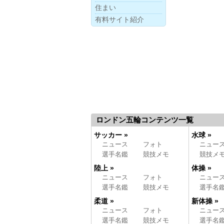
住まい
有料サイト紹介
ロンドン五輪コンテンツ一覧
サッカー »
水球 »
ニュース
フォト
ニュー
選手名鑑
競技メモ
競技メ
陸上 »
体操 »
ニュース
フォト
ニュー
選手名鑑
競技メモ
選手名
柔道 »
新体操 »
ニュース
フォト
ニュー
選手名鑑
競技メモ
選手名