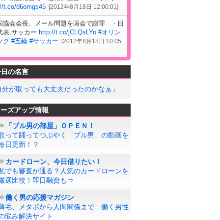
://t.co/d6omgs45
[
2012年8月18日 12:00:01
]
国協会会長、メール問題を国会で謝罪 - 日
代表,サッカー
http://t.co/jCLQsLYo
#オリン
ック
#五輪
#サッカー
[
2012年8月18日 10:05:
今日の名言
自分が取っても大丈夫だったのかなぁ」
ローズアップ情報
「ブル男の部屋」ＯＰＥＮ！
歌って踊ってつぶやく「ブル男」の動画を
毎日更新！？
カードローン、今日借りたい！
私でも審査が通る？人気のカードローンを
厳選比較！即日融資も⇒
働く男の応援マガジン
薄毛、メタボから人間関係まで…働く男性
の悩み解決サイト