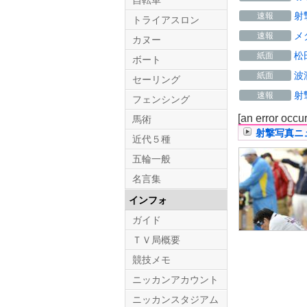
自転車
射
速報
トライアスロン
メ
速報
カヌー
松
紙面
ボート
波
紙面
セーリング
射
速報
フェンシング
[an error occu
馬術
射撃写真ニ
近代５種
五輪一般
名言集
インフォ
ガイド
ＴＶ局概要
競技メモ
ニッカンアカウント
ニッカンスタジアム