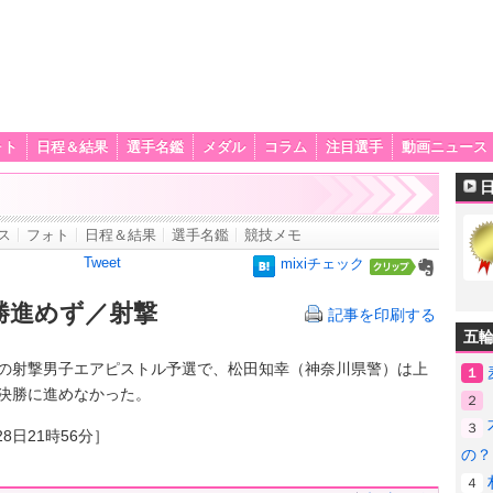
ォト
日程＆結果
選手名鑑
メダル
コラム
注目選手
動画ニュース
ス
フォト
日程＆結果
選手名鑑
競技メモ
Tweet
mixiチェック
勝進めず／射撃
記事を印刷する
五
射撃男子エアピストル予選で、松田知幸（神奈川県警）は上
１
決勝に進めなかった。
２
３
8日21時56分］
の？
４