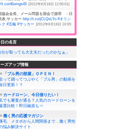
://t.co/d6omgs45
[
2012年8月18日 12:00:01
]
国協会会長、メール問題を国会で謝罪 - 日
代表,サッカー
http://t.co/jCLQsLYo
#オリン
ック
#五輪
#サッカー
[
2012年8月18日 10:05:
今日の名言
自分が取っても大丈夫だったのかなぁ」
ローズアップ情報
「ブル男の部屋」ＯＰＥＮ！
歌って踊ってつぶやく「ブル男」の動画を
毎日更新！？
カードローン、今日借りたい！
私でも審査が通る？人気のカードローンを
厳選比較！即日融資も⇒
働く男の応援マガジン
薄毛、メタボから人間関係まで…働く男性
の悩み解決サイト