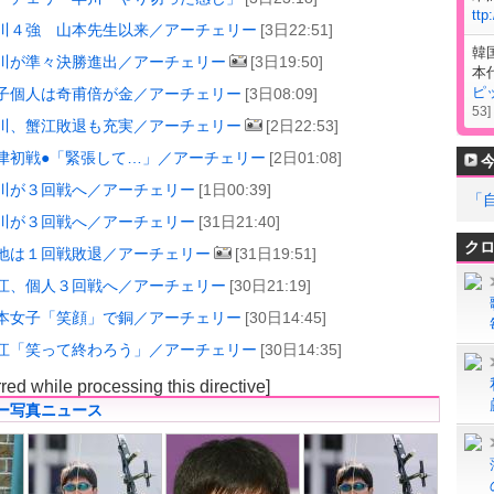
ttp
川４強 山本先生以来／アーチェリー
[3日22:51]
韓
川が準々決勝進出／アーチェリー
[3日19:50]
本
ピ
子個人は奇甫倍が金／アーチェリー
[3日08:09]
53
]
川、蟹江敗退も充実／アーチェリー
[2日22:53]
津初戦●「緊張して…」／アーチェリー
[2日01:08]
川が３回戦へ／アーチェリー
[1日00:39]
「
川が３回戦へ／アーチェリー
[31日21:40]
ク
地は１回戦敗退／アーチェリー
[31日19:51]
江、個人３回戦へ／アーチェリー
[30日21:19]
本女子「笑顔」で銅／アーチェリー
[30日14:45]
江「笑って終わろう」／アーチェリー
[30日14:35]
rred while processing this directive]
ー写真ニュース