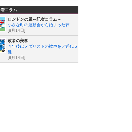
新着コラム
ロンドンの風～記者コラム～
小さな町の運動会から始まった夢
[8月14日]
敗者の美学
４年後はメダリストの歓声を／近代５
種
[8月14日]