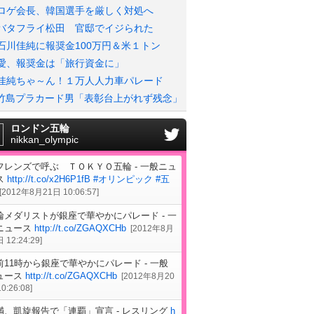
ロゲ会長、韓国選手を厳しく対処へ
バタフライ松田 官邸でイジられた
石川佳純に報奨金100万円＆米１トン
愛、報奨金は「旅行資金に」
佳純ちゃ～ん！１万人人力車パレード
竹島プラカード男「表彰台上がれず残念」
ロンドン五輪
nikkan_olympic
フレンズで呼ぶ ＴＯＫＹＯ五輪 - 一般ニュ
ス
http://t.co/x2H6P1fB
#オリンピック
#五
[
2012年8月21日 10:06:57
]
輪メダリストが銀座で華やかにパレード - 一
ニュース
http://t.co/ZGAQXCHb
[
2012年8月
 12:24:29
]
前11時から銀座で華やかにパレード - 一般
ュース
http://t.co/ZGAQXCHb
[
2012年8月20
0:26:08
]
満、凱旋報告で「連覇」宣言 - レスリング
h