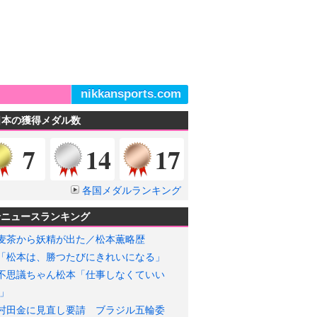
nikkansports.com
日本の獲得メダル数
金メダル
銀メダル
銅メダル
7
14
17
各国メダルランキング
輪ニュースランキング
麦茶から妖精が出た／松本薫略歴
「松本は、勝つたびにきれいになる」
不思議ちゃん松本「仕事しなくていい
」
村田金に見直し要請 ブラジル五輪委