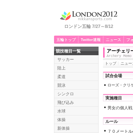
ロンドン五輪 7/27～8/12
五輪トップ
Twitter速報
ニュース
フ
アーチェリ
競技種目一覧
Archery Memo
サッカー
トップ
ニュー
陸上
試合会場
柔道
競泳
ローズ・クリ
シンクロ
実施種目
飛び込み
男女の個人戦
水球
体操
ルール
新体操
７０メートル