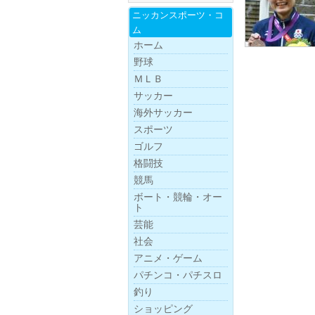
ニッカンスポー
ツ・
コ
ム
ホーム
野球
ＭＬＢ
サッカー
海外サッカー
スポーツ
ゴルフ
格闘技
競馬
ボー
ト・
競
輪・
オー
ト
芸能
社会
アニメ・ゲーム
パチンコ・パチスロ
釣り
ショッピング