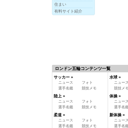
住まい
有料サイト紹介
ロンドン五輪コンテンツ一覧
サッカー »
水球 »
ニュース
フォト
ニュー
選手名鑑
競技メモ
競技メ
陸上 »
体操 »
ニュース
フォト
ニュー
選手名鑑
競技メモ
選手名
柔道 »
新体操 »
ニュース
フォト
ニュー
選手名鑑
競技メモ
選手名