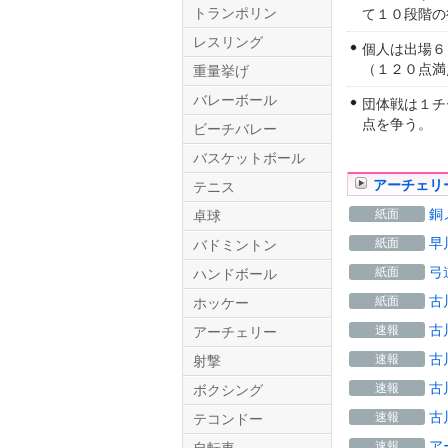
トランポリン
て１０段階の
レスリング
個人は出場６
（１２０点満
重量挙げ
バレーボール
団体戦は１チ
点を争う。
ビーチバレー
バスケットボール
アーチェリ
テニス
Twitter.com
銅
紙面
卓球
早
紙面
バドミントン
弓
紙面
ハンドボール
古
紙面
ホッケー
古
速報
アーチェリー
古
速報
射撃
古
速報
ボクシング
古
速報
テコンドー
ア
速報