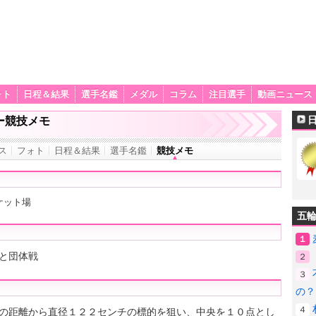
ォト
日程＆結果
選手名鑑
メダル
コラム
注目選手
動画ニュース
ー競技メモ
ス
フォト
日程＆結果
選手名鑑
競技メモ
ケット場
五
１
と団体戦
２
３
の？
４
の距離から直径１２２センチの標的を狙い、中央を１０点とし