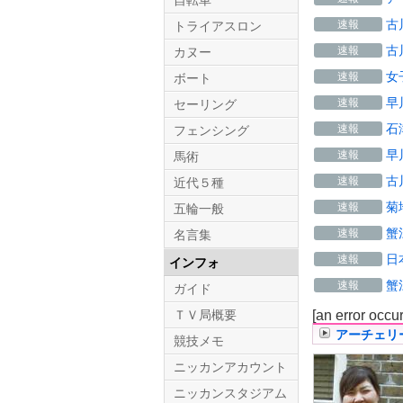
自転車
古
速報
トライアスロン
古
速報
カヌー
女
速報
ボート
早
速報
セーリング
石
速報
フェンシング
早
速報
馬術
古
速報
近代５種
菊
速報
五輪一般
蟹
速報
名言集
日
速報
インフォ
蟹
速報
ガイド
ＴＶ局概要
[an error occu
アーチェリ
競技メモ
ニッカンアカウント
ニッカンスタジアム