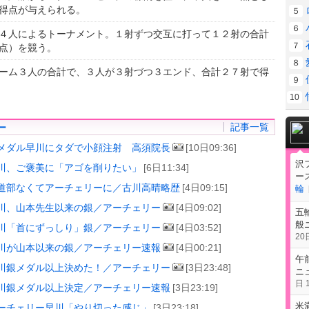
得点が与えられる。
５
６
４人によるトーナメント。１射ずつ交互に打って１２射の合計
７
点）を競う。
８
ーム３人の合計で、３人が３射づつ３エンド、合計２７射で得
９
10
記事一覧
ー
メダル早川にタダで小顔注射 高須院長
[10日09:36]
沢
川、ご褒美に「アゴを削りたい」
[6日11:34]
ー
道部なくてアーチェリーに／古川高晴略歴
[4日09:15]
輪
川、山本先生以来の銀／アーチェリー
[4日09:02]
五
般
川「首にずっしり」銀／アーチェリー
[4日03:52]
20日
川が山本以来の銀／アーチェリー速報
[4日00:21]
午
川銀メダル以上決めた！／アーチェリー
[3日23:48]
ニ
日 1
川銀メダル以上決定／アーチェリー速報
[3日23:19]
米
ーチェリー早川「やり切った感じ」
[3日23:18]