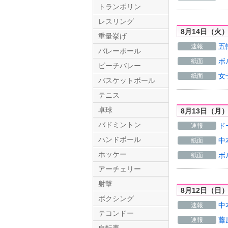
トランポリン
レスリング
8月14日（火
重量挙げ
五
速報
バレーボール
ボ
紙面
ビーチバレー
女
紙面
バスケットボール
テニス
Twitter.com
卓球
8月13日（月
バドミントン
ド
速報
ハンドボール
中
紙面
ホッケー
ボ
紙面
アーチェリー
射撃
8月12日（日
ボクシング
中
速報
テコンドー
藤
速報