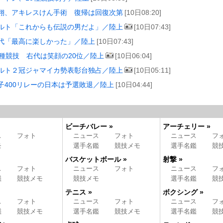
翔、アキレスけん手術 復帰は回復次第
[10日08:20]
ルト「これからも伝説の男だよ」／陸上
[10日07:43]
代「最高に楽しかった」／陸上
[10日07:43]
0種競技 右代は笑顔の20位／陸上
[10日06:04]
ルト２冠ジャマイカ勢表彰台独占／陸上
[10日05:11]
子400リレーの日本は予選敗退／陸上
[10日04:44]
ビーチバレー »
アーチェリー »
ス
フォト
ニュース
フォト
ニュース
フ
モ
選手名鑑
競技メモ
選手名鑑
競
バスケットボール »
射撃 »
ス
フォト
ニュース
フォト
ニュース
フ
鑑
競技メモ
競技メモ
選手名鑑
競
テニス »
ボクシング »
ス
フォト
ニュース
フォト
ニュース
フ
鑑
競技メモ
選手名鑑
競技メモ
選手名鑑
競