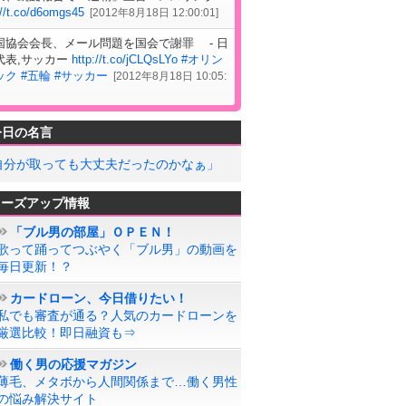
://t.co/d6omgs45
[
2012年8月18日 12:00:01
]
国協会会長、メール問題を国会で謝罪 - 日
代表,サッカー
http://t.co/jCLQsLYo
#オリン
ック
#五輪
#サッカー
[
2012年8月18日 10:05:
今日の名言
自分が取っても大丈夫だったのかなぁ」
ローズアップ情報
「ブル男の部屋」ＯＰＥＮ！
歌って踊ってつぶやく「ブル男」の動画を
毎日更新！？
カードローン、今日借りたい！
私でも審査が通る？人気のカードローンを
厳選比較！即日融資も⇒
働く男の応援マガジン
薄毛、メタボから人間関係まで…働く男性
の悩み解決サイト