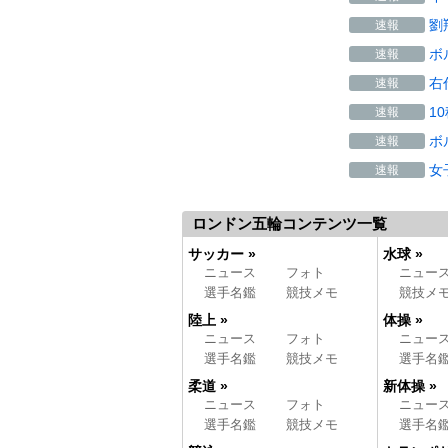
劉
速報
ボ
速報
右
速報
1
速報
ボ
速報
女
速報
ロンドン五輪コンテンツ一覧
サッカー »
水球 »
ニュース
フォト
ニュー
選手名鑑
競技メモ
競技メ
陸上 »
体操 »
ニュース
フォト
ニュー
選手名鑑
競技メモ
選手名
柔道 »
新体操 »
ニュース
フォト
ニュー
選手名鑑
競技メモ
選手名