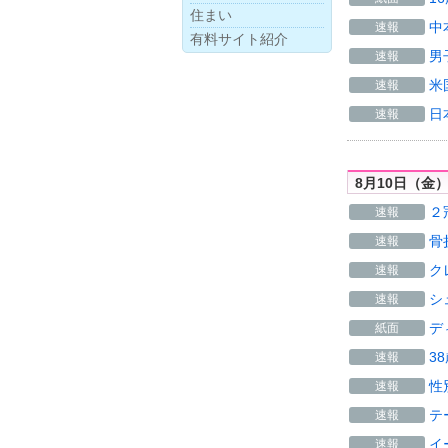
住まい
中
速報
有料サイト紹介
男
速報
米
速報
日
速報
8月10日（金
２
速報
骨
速報
ク
速報
シ
速報
デ
紙面
3
速報
性
速報
テ
速報
イ
速報