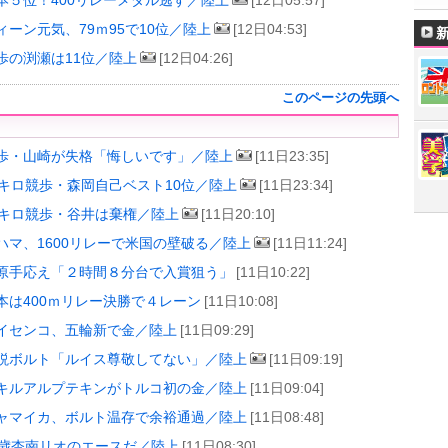
本５位！400リレーメダル逃す／陸上
[12日05:57]
ィーン元気、79ｍ95で10位／陸上
[12日04:53]
歩の渕瀬は11位／陸上
[12日04:26]
このページの先頭へ
）
歩・山崎が失格「悔しいです」／陸上
[11日23:35]
0キロ競歩・森岡自己ベスト10位／陸上
[11日23:34]
0キロ競歩・谷井は棄権／陸上
[11日20:10]
ハマ、1600リレーで米国の壁破る／陸上
[11日11:24]
原手応え「２時間８分台で入賞狙う」
[11日10:22]
本は400ｍリレー決勝で４レーン
[11日10:08]
イセンコ、五輪新で金／陸上
[11日09:29]
説ボルト「ルイス尊敬してない」／陸上
[11日09:19]
キルアルプテキンがトルコ初の金／陸上
[11日09:04]
ャマイカ、ボルト温存で余裕通過／陸上
[11日08:48]
6歳杏南リオのエースだ／陸上
[11日08:30]