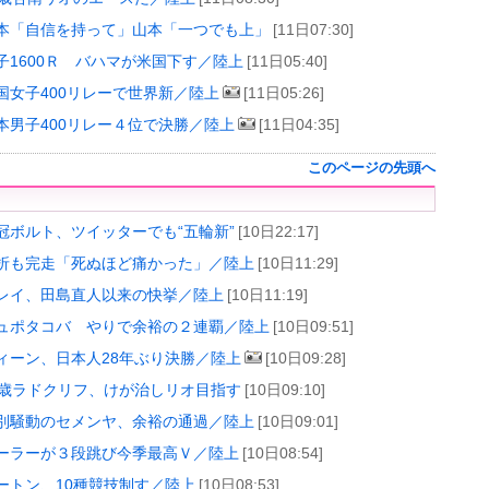
本「自信を持って」山本「一つでも上」
[11日07:30]
子1600Ｒ バハマが米国下す／陸上
[11日05:40]
国女子400リレーで世界新／陸上
[11日05:26]
本男子400リレー４位で決勝／陸上
[11日04:35]
このページの先頭へ
）
冠ボルト、ツイッターでも“五輪新”
[10日22:17]
折も完走「死ぬほど痛かった」／陸上
[10日11:29]
レイ、田島直人以来の快挙／陸上
[10日11:19]
ュポタコバ やりで余裕の２連覇／陸上
[10日09:51]
ィーン、日本人28年ぶり決勝／陸上
[10日09:28]
8歳ラドクリフ、けが治しリオ目指す
[10日09:10]
別騒動のセメンヤ、余裕の通過／陸上
[10日09:01]
ーラーが３段跳び今季最高Ｖ／陸上
[10日08:54]
ートン、10種競技制す／陸上
[10日08:53]