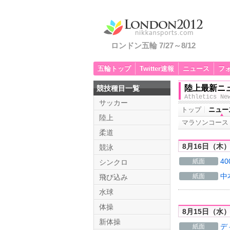
ロンドン五輪 7/27～8/12
五輪トップ
Twitter速報
ニュース
フ
陸上最新ニ
競技種目一覧
Athletics Ne
サッカー
トップ
ニュー
陸上
マラソンコース
柔道
8月16日（木
競泳
4
紙面
シンクロ
中
紙面
飛び込み
水球
体操
8月15日（水
新体操
デ
紙面