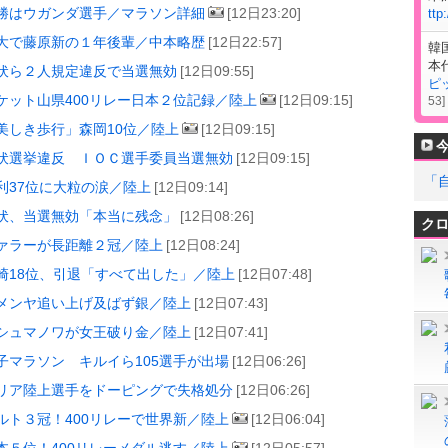
勝はウガンダ選手／マラソン詳細
[12日23:20]
ttp
大で藤原新の１年後輩／中本略歴
[12日22:57]
韓
本
伏ら２人規定違反で当選無効
[12日09:55]
ピ
ケット山県400リレー日本２位記録／陸上
[12日09:15]
53
]
美しき歩行」森岡10位／陸上
[12日09:15]
伏選挙違反 ＩＯＣ選手委員当選無効
[12日09:15]
「
利37位に大粒の涙／陸上
[12日09:14]
伏、当選無効「本当に残念」
[12日08:26]
ク
ァラーが長距離２冠／陸上
[12日08:24]
崎18位、引退「すべて出した」／陸上
[12日07:48]
メンヤ追い上げ及ばず銀／陸上
[12日07:43]
シュマノワが女王破り金／陸上
[12日07:41]
子マラソン キルイら105選手が出場
[12日06:26]
リア陸上選手をドーピングで失格処分
[12日06:26]
ルト３冠！400リレーで世界新／陸上
[12日06:04]