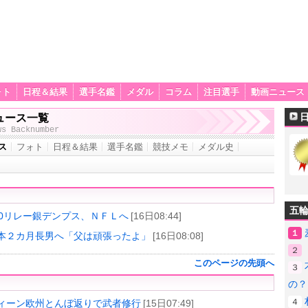
ォト
日程＆結果
選手名鑑
メダル
コラム
注目選手
動画ニュース
ュース一覧
ws Backnumber
ス
フォト
日程＆結果
選手名鑑
競技メモ
メダル史
）
五
00リレー銀デンプス、ＮＦＬへ
[16日08:44]
１
本２カ月長男へ「父は頑張ったよ」
[16日08:08]
２
このページの先頭へ
３
）
の？
４
ィーン欧州とんぼ返りで武者修行
[15日07:49]