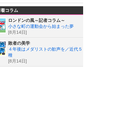
新着コラム
ロンドンの風～記者コラム～
小さな町の運動会から始まった夢
[8月14日]
敗者の美学
４年後はメダリストの歓声を／近代５
種
[8月14日]