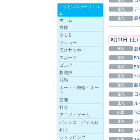
日
速報
ニッカンスポー
ツ・
コ
デ
速報
ム
競
速報
ホーム
野球
ＭＬＢ
8月11日（土
サッカー
競
速報
海外サッカー
スポーツ
5
速報
ゴルフ
5
速報
格闘技
バ
速報
競馬
藤
速報
ボー
ト・
競
輪・
オー
ト
日
速報
芸能
ル
速報
社会
伝
紙面
アニメ・ゲーム
カ
速報
パチンコ・パチスロ
釣り
ジ
速報
ショッピング
1
紙面