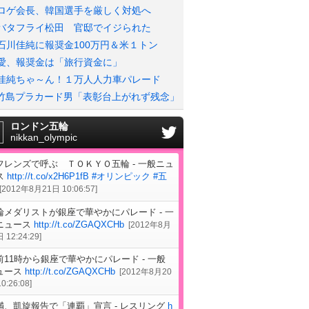
ロゲ会長、韓国選手を厳しく対処へ
バタフライ松田 官邸でイジられた
石川佳純に報奨金100万円＆米１トン
愛、報奨金は「旅行資金に」
佳純ちゃ～ん！１万人人力車パレード
竹島プラカード男「表彰台上がれず残念」
ロンドン五輪
nikkan_olympic
フレンズで呼ぶ ＴＯＫＹＯ五輪 - 一般ニュ
ス
http://t.co/x2H6P1fB
#オリンピック
#五
[
2012年8月21日 10:06:57
]
輪メダリストが銀座で華やかにパレード - 一
ニュース
http://t.co/ZGAQXCHb
[
2012年8月
 12:24:29
]
前11時から銀座で華やかにパレード - 一般
ュース
http://t.co/ZGAQXCHb
[
2012年8月20
0:26:08
]
満、凱旋報告で「連覇」宣言 - レスリング
h