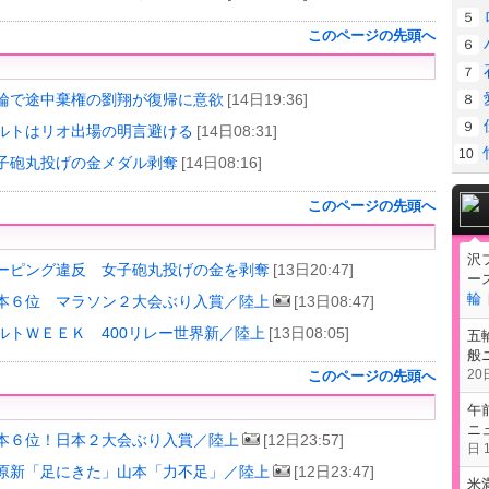
５
このページの先頭へ
６
）
７
輪で途中棄権の劉翔が復帰に意欲
[14日19:36]
８
９
ルトはリオ出場の明言避ける
[14日08:31]
10
子砲丸投げの金メダル剥奪
[14日08:16]
このページの先頭へ
）
沢
ーピング違反 女子砲丸投げの金を剥奪
[13日20:47]
ー
輪
本６位 マラソン２大会ぶり入賞／陸上
[13日08:47]
ルトＷＥＥＫ 400リレー世界新／陸上
[13日08:05]
五
般
20日
このページの先頭へ
）
午
ニ
本６位！日本２大会ぶり入賞／陸上
[12日23:57]
日 1
原新「足にきた」山本「力不足」／陸上
[12日23:47]
米