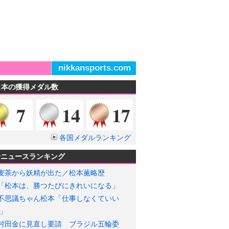
nikkansports.com
日本の獲得メダル数
金メダル
銀メダル
銅メダル
7
14
17
各国メダルランキング
輪ニュースランキング
麦茶から妖精が出た／松本薫略歴
「松本は、勝つたびにきれいになる」
不思議ちゃん松本「仕事しなくていい
」
村田金に見直し要請 ブラジル五輪委