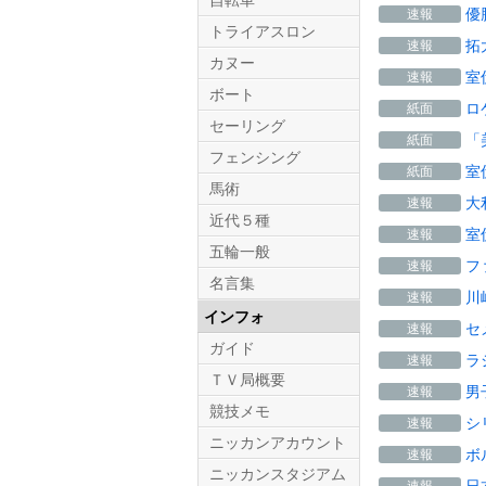
自転車
優
速報
トライアスロン
拓
速報
カヌー
室
速報
ボート
ロ
紙面
セーリング
「
紙面
フェンシング
室
紙面
馬術
大
速報
近代５種
室
速報
五輪一般
フ
速報
名言集
川
速報
インフォ
セ
速報
ガイド
ラ
速報
ＴＶ局概要
男
速報
競技メモ
シ
速報
ニッカンアカウント
ボ
速報
ニッカンスタジアム