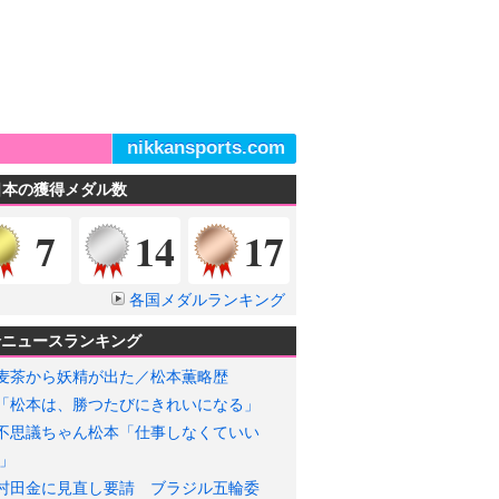
nikkansports.com
日本の獲得メダル数
金メダル
銀メダル
銅メダル
7
14
17
各国メダルランキング
輪ニュースランキング
麦茶から妖精が出た／松本薫略歴
「松本は、勝つたびにきれいになる」
不思議ちゃん松本「仕事しなくていい
」
村田金に見直し要請 ブラジル五輪委