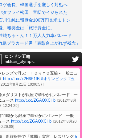
ロゲ会長、韓国選手を厳しく対処へ
バタフライ松田 官邸でイジられた
石川佳純に報奨金100万円＆米１トン
愛、報奨金は「旅行資金に」
佳純ちゃ～ん！１万人人力車パレード
竹島プラカード男「表彰台上がれず残念」
ロンドン五輪
nikkan_olympic
フレンズで呼ぶ ＴＯＫＹＯ五輪 - 一般ニュ
ス
http://t.co/x2H6P1fB
#オリンピック
#五
[
2012年8月21日 10:06:57
]
輪メダリストが銀座で華やかにパレード - 一
ニュース
http://t.co/ZGAQXCHb
[
2012年8月
 12:24:29
]
前11時から銀座で華やかにパレード - 一般
ュース
http://t.co/ZGAQXCHb
[
2012年8月20
0:26:08
]
満、凱旋報告で「連覇」宣言 - レスリング
h