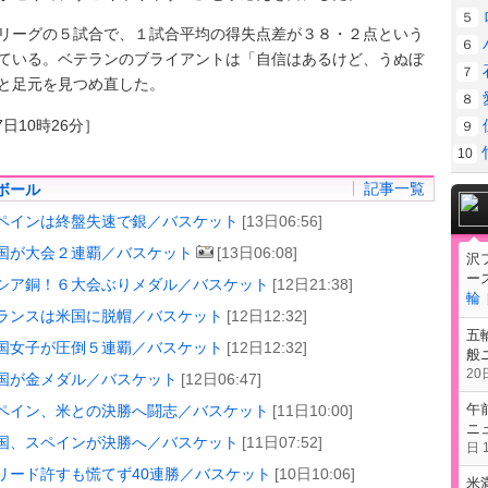
５
ーグの５試合で、１試合平均の得失点差が３８・２点という
６
ている。ベテランのブライアントは「自信はあるけど、うぬぼ
７
と足元を見つめ直した。
８
7日10時26分］
９
10
記事一覧
ボール
ペインは終盤失速で銀／バスケット
[13日06:56]
国が大会２連覇／バスケット
[13日06:08]
沢
ー
シア銅！６大会ぶりメダル／バスケット
[12日21:38]
輪
ランスは米国に脱帽／バスケット
[12日12:32]
五
国女子が圧倒５連覇／バスケット
[12日12:32]
般
20日
国が金メダル／バスケット
[12日06:47]
午
ペイン、米との決勝へ闘志／バスケット
[11日10:00]
ニ
国、スペインが決勝へ／バスケット
[11日07:52]
日 1
リード許すも慌てず40連勝／バスケット
[10日10:06]
米