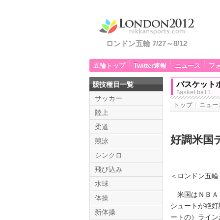
ロンドン五輪 7/27～8/12
五輪トップ
Twitter速報
ニュース
フ
バスケット
競技種目一覧
Basketball
サッカー
トップ
ニュー
陸上
柔道
好調米国
競泳
シンクロ
飛び込み
＜ロンドン五輪
水球
米国はＮＢＡ３
体操
シュートが絶好
新体操
ートの）ライン