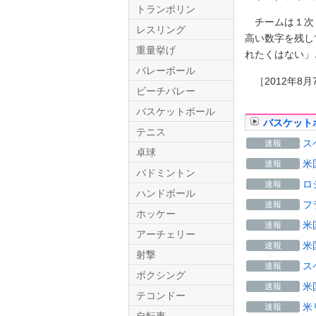
トランポリン
チームは１次リ
レスリング
高い数字を残し
重量挙げ
れたくはない」
バレーボール
［2012年8月
ビーチバレー
バスケットボール
バスケット
テニス
Twitter.com
ス
速報
卓球
米
速報
バドミントン
ロ
速報
ハンドボール
フ
速報
ホッケー
米
速報
アーチェリー
米
速報
射撃
ス
速報
ボクシング
米
速報
テコンドー
米
速報