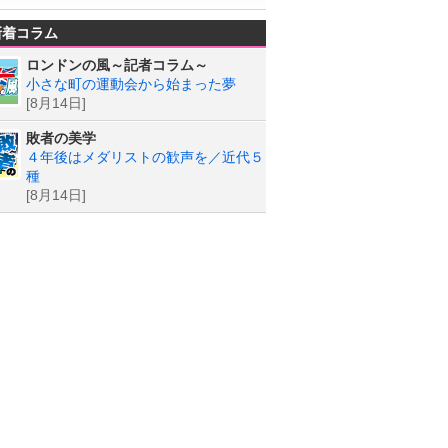
新着コラム
ロンドンの風～記者コラム～
小さな町の運動会から始まった夢
[8月14日]
敗者の美学
４年後はメダリストの歓声を／近代５
種
[8月14日]