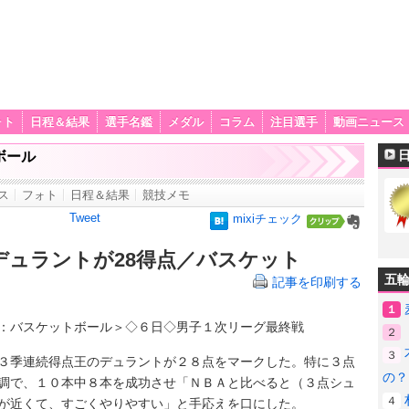
ォト
日程＆結果
選手名鑑
メダル
コラム
注目選手
動画ニュース
ボール
ス
フォト
日程＆結果
競技メモ
Tweet
mixiチェック
デュラントが28得点／バスケット
五
記事を印刷する
１
：バスケットボール＞◇６日◇男子１次リーグ最終戦
２
３
季連続得点王のデュラントが２８点をマークした。特に３点
の？
調で、１０本中８本を成功させ「ＮＢＡと比べると（３点シュ
４
が近くて、すごくやりやすい」と手応えを口にした。