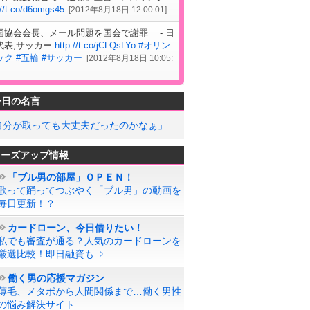
://t.co/d6omgs45
[
2012年8月18日 12:00:01
]
国協会会長、メール問題を国会で謝罪 - 日
代表,サッカー
http://t.co/jCLQsLYo
#オリン
ック
#五輪
#サッカー
[
2012年8月18日 10:05:
今日の名言
自分が取っても大丈夫だったのかなぁ」
ローズアップ情報
「ブル男の部屋」ＯＰＥＮ！
歌って踊ってつぶやく「ブル男」の動画を
毎日更新！？
カードローン、今日借りたい！
私でも審査が通る？人気のカードローンを
厳選比較！即日融資も⇒
働く男の応援マガジン
薄毛、メタボから人間関係まで…働く男性
の悩み解決サイト