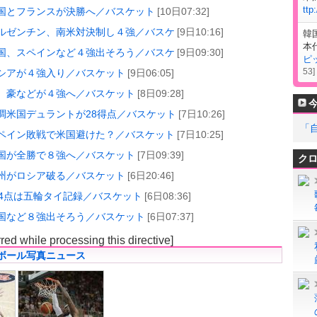
ttp
国とフランスが決勝へ／バスケット
[10日07:32]
ルゼンチン、南米対決制し４強／バスケ
[9日10:16]
韓
本
国、スペインなど４強出そろう／バスケ
[9日09:30]
ピ
53
]
シアが４強入り／バスケット
[9日06:05]
、豪などが４強へ／バスケット
[8日09:28]
調米国デュラントが28得点／バスケット
[7日10:26]
「
ペイン敗戦で米国避けた？／バスケット
[7日10:25]
国が全勝で８強へ／バスケット
[7日09:39]
ク
州がロシア破る／バスケット
[6日20:46]
14点は五輪タイ記録／バスケット
[6日08:36]
国など８強出そろう／バスケット
[6日07:37]
rred while processing this directive]
ボール写真ニュース