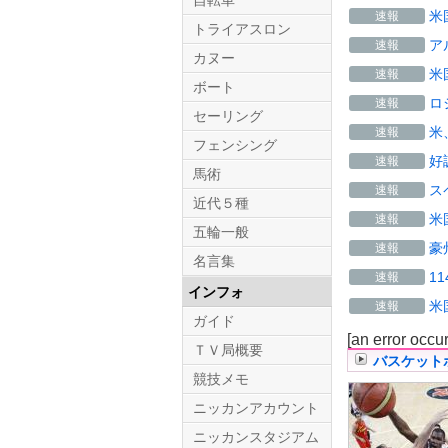
自転車
米
速報
トライアスロン
ア
速報
カヌー
米
速報
ボート
ロ
速報
セーリング
米
速報
フェンシング
好
速報
馬術
ス
速報
近代５種
米
速報
五輪一般
豪
速報
名言集
1
速報
インフォ
米
速報
ガイド
[an error occu
ＴＶ局概要
バスケット
競技メモ
ニッカンアカウント
ニッカンスタジアム