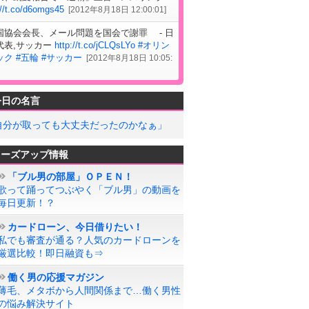
://t.co/d6omgs45
[
2012年8月18日 12:00:01
]
国協会会長、メール問題を国会で謝罪 - 日
代表,サッカー
http://t.co/jCLQsLYo
#オリン
ック
#五輪
#サッカー
[
2012年8月18日 10:05:
今日の名言
自分が取っても大丈夫だったのかなぁ」
ローズアップ情報
「ブル男の部屋」ＯＰＥＮ！
歌って踊ってつぶやく「ブル男」の動画を
毎日更新！？
カードローン、今日借りたい！
私でも審査が通る？人気のカードローンを
厳選比較！即日融資も⇒
働く男の応援マガジン
薄毛、メタボから人間関係まで…働く男性
の悩み解決サイト