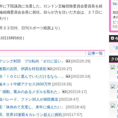
ttp
に下院議員に当選した。ロンドン五輪招致委員会委員長を経
輪組織委員会会長に就任。自らが力を注いだ大会は、２７日に
韓
本
わり）
ピ
53
]
月２２日付、日刊スポーツ紙面より）
0日15時58分］
「
記事一覧
ク
クシング村田 プロ転向「ゼロに近い」
[20日20:29]
連覇の吉田、伊調を特別表彰
[20日20:27]
伏「ＩＯＣに選んでいただけるなら…」
[20日20:24]
輪ネット中継アクセス2600万件
[20日19:26]
「感動。重みのあるメダルを取れた」
[20日19:17]
旋パレード、ファン30人が病院搬送
[20日18:47]
宅「体休めて充電し、来年に備えたい」
[20日18:42]
田、世界10連覇＆カレリン超えに挑戦
[20日17:57]