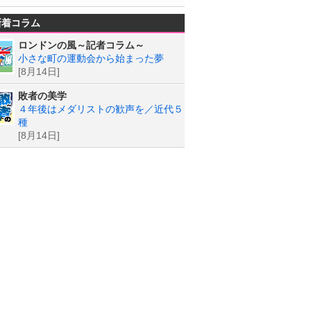
新着コラム
ロンドンの風～記者コラム～
小さな町の運動会から始まった夢
[8月14日]
敗者の美学
４年後はメダリストの歓声を／近代５
種
[8月14日]