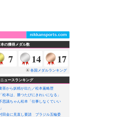
nikkansports.com
日本の獲得メダル数
金メダル
銀メダル
銅メダル
7
14
17
各国メダルランキング
輪ニュースランキング
麦茶から妖精が出た／松本薫略歴
「松本は、勝つたびにきれいになる」
不思議ちゃん松本「仕事しなくていい
」
村田金に見直し要請 ブラジル五輪委