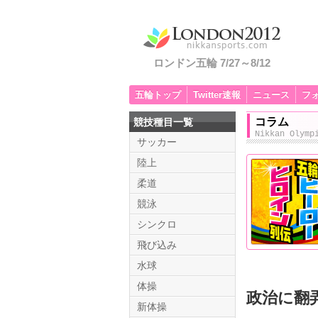
ロンドン五輪 7/27～8/12
五輪トップ
Twitter速報
ニュース
フ
コラム
競技種目一覧
Nikkan Olymp
サッカー
陸上
柔道
競泳
シンクロ
飛び込み
水球
体操
政治に翻
新体操