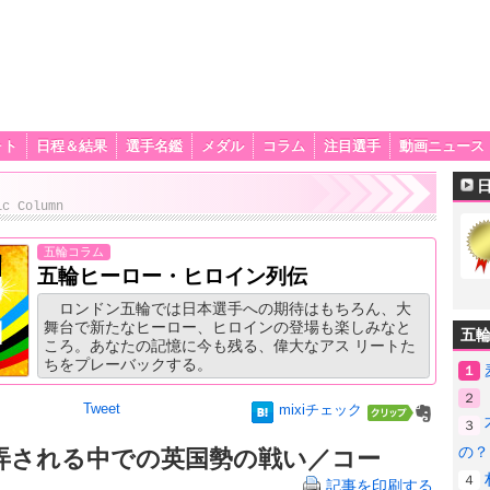
ォト
日程＆結果
選手名鑑
メダル
コラム
注目選手
動画ニュース
ic Column
五輪コラム
五輪ヒーロー・ヒロイン列伝
ロンドン五輪では日本選手への期待はもちろん、大
舞台で新たなヒーロー、ヒロインの登場も楽しみなと
五
ころ。あなたの記憶に今も残る、偉大なアス リートた
ちをプレーバックする。
１
２
Tweet
mixiチェック
３
の？
弄される中での英国勢の戦い／コー
４
記事を印刷する