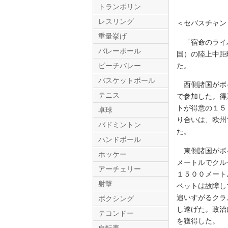
トランポリン
レスリング
＜セバスチャン
重量挙げ
「宿命のライバ
バレーボール
国）の陸上中距
た。
ビーチバレー
バスケットボール
西側諸国がボイ
テニス
で参加した。得
Twitter.com
トが得意の１５
卓球
り合いは、欧州
バドミントン
た。
ハンドボール
東側諸国がボイ
ホッケー
メートルでクル
アーチェリー
１５００メート
射撃
ベットは故障し
追いすがるクラ
ボクシング
し遂げた。政治
テコンドー
を獲得した。