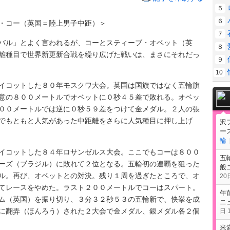
５
６
・コー（英国＝陸上男子中距）＞
７
ル」とよく言われるが、コーとスティーブ・オベット（英
８
離種目で世界新更新合戦を繰り広げた戦いは、まさにそれだっ
９
10
コットした８０年モスクワ大会。英国は国旗ではなく五輪旗
意の８００メートルでオベットに０秒４５差で敗れる。オベッ
００メートルでは逆に０秒５９差をつけて金メダル。２人の張
でもともと人気があった中距離をさらに人気種目に押し上げ
沢
ー
輪
コットした８４年ロサンゼルス大会。ここでもコーは８００
五
ーズ（ブラジル）に敗れて２位となる。五輪初の連覇を狙った
般
ル。再び、オベットとの対決。残り１周を過ぎたところで、オ
20日
てレースをやめた。ラスト２００メートルでコーはスパート。
午
ム（英国）を振り切り、３分３２秒５３の五輪新で、快挙を成
ニ
に翻弄（ほんろう）された２大会で金メダル、銀メダル各２個
日 1
米