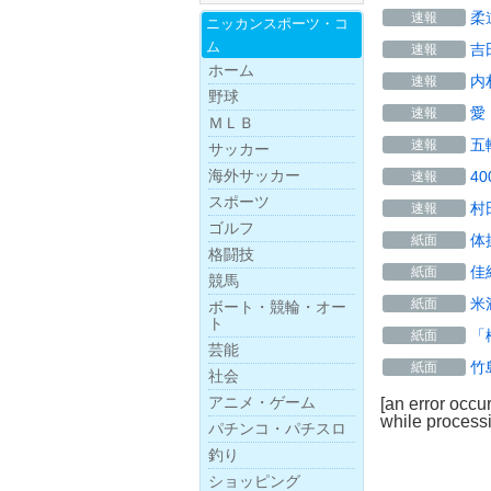
柔
速報
ニッカンスポー
ツ・
コ
ム
吉
速報
ホーム
内
速報
野球
愛
速報
ＭＬＢ
五
速報
サッカー
海外サッカー
4
速報
スポーツ
村
速報
ゴルフ
体
紙面
格闘技
佳
紙面
競馬
米
紙面
ボー
ト・
競
輪・
オー
ト
「
紙面
芸能
竹
紙面
社会
アニメ・ゲーム
[an error occu
while processi
パチンコ・パチスロ
釣り
ショッピング