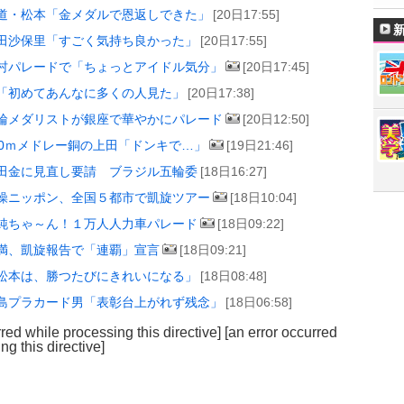
道・松本「金メダルで恩返しできた」
[20日17:55]
田沙保里「すごく気持ち良かった」
[20日17:55]
村パレードで「ちょっとアイドル気分」
[20日17:45]
「初めてあんなに多くの人見た」
[20日17:38]
輪メダリストが銀座で華やかにパレード
[20日12:50]
00ｍメドレー銅の上田「ドンキで…」
[19日21:46]
田金に見直し要請 ブラジル五輪委
[18日16:27]
操ニッポン、全国５都市で凱旋ツアー
[18日10:04]
純ちゃ～ん！１万人人力車パレード
[18日09:22]
満、凱旋報告で「連覇」宣言
[18日09:21]
松本は、勝つたびにきれいになる」
[18日08:48]
島プラカード男「表彰台上がれず残念」
[18日06:58]
rred while processing this directive]
[an error occurred
ng this directive]