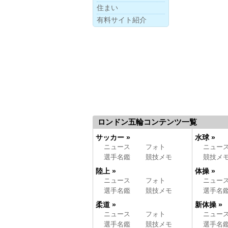
住まい
有料サイト紹介
ロンドン五輪コンテンツ一覧
サッカー »
水球 »
ニュース
フォト
ニュー
選手名鑑
競技メモ
競技メ
陸上 »
体操 »
ニュース
フォト
ニュー
選手名鑑
競技メモ
選手名
柔道 »
新体操 »
ニュース
フォト
ニュー
選手名鑑
競技メモ
選手名