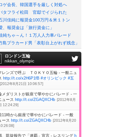
ロゲ会長、韓国選手を厳しく対処へ
バタフライ松田 官邸でイジられた
石川佳純に報奨金100万円＆米１トン
愛、報奨金は「旅行資金に」
佳純ちゃ～ん！１万人人力車パレード
竹島プラカード男「表彰台上がれず残念」
ロンドン五輪
nikkan_olympic
フレンズで呼ぶ ＴＯＫＹＯ五輪 - 一般ニュ
ス
http://t.co/x2H6P1fB
#オリンピック
#五
[
2012年8月21日 10:06:57
]
輪メダリストが銀座で華やかにパレード - 一
ニュース
http://t.co/ZGAQXCHb
[
2012年8月
 12:24:29
]
前11時から銀座で華やかにパレード - 一般
ュース
http://t.co/ZGAQXCHb
[
2012年8月20
0:26:08
]
満、凱旋報告で「連覇」宣言 - レスリング
h