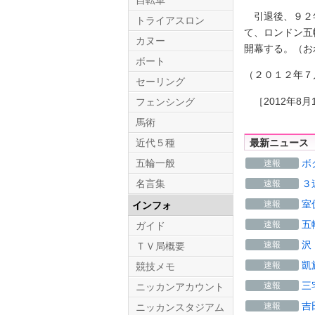
自転車
引退後、９２年
トライアスロン
て、ロンドン五
カヌー
開幕する。（お
ボート
（２０１２年７
セーリング
［2012年8月1
フェンシング
馬術
近代５種
最新ニュース
五輪一般
ボ
速報
名言集
３
速報
室
速報
インフォ
五
速報
ガイド
沢
速報
ＴＶ局概要
凱
速報
競技メモ
三
速報
ニッカンアカウント
吉
速報
ニッカンスタジアム