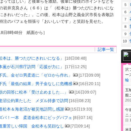
ばってほしい」と後輩らを激励。後輩に寝技のポイントなどを
５
の岩井克良さん（６６）は「（松本は）勝つたびにきれいにな
６
にきれいだった」。この後、松本は山野之義金沢市長を表敬訪
７
特注のパフェを頬張り「おいしいです」と笑顔を見せた。
８
18日8時48分 紙面から］
９
10
記事一覧
松本は、勝つたびにきれいになる」
[18日08:48]
本薫が石川県庁訪問「応援が力に」
[17日12:25]
沢
ー
下氏、金ゼロ男柔道に「ゼロから作れ」
[17日09:09]
輪
下氏「最低の結果」男子金なしに危機感
[16日20:11]
五
獣の回答に松本「受け止めました…」
[16日09:07]
般
20日
老沼公約果たした メダル持参で訪問
[16日08:23]
道松本＆海老沼が被災地訪問し感謝
[15日19:33]
午
ニ
ズバ！一本 柔道金松本にビッグパフェ
[8日07:16]
日 1
道重苦しい帰国 金松本も笑顔なし
[7日09:14]
米