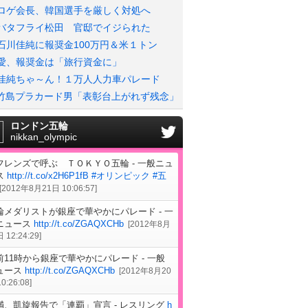
ロゲ会長、韓国選手を厳しく対処へ
バタフライ松田 官邸でイジられた
石川佳純に報奨金100万円＆米１トン
愛、報奨金は「旅行資金に」
佳純ちゃ～ん！１万人人力車パレード
竹島プラカード男「表彰台上がれず残念」
ロンドン五輪
nikkan_olympic
フレンズで呼ぶ ＴＯＫＹＯ五輪 - 一般ニュ
ス
http://t.co/x2H6P1fB
#オリンピック
#五
[
2012年8月21日 10:06:57
]
輪メダリストが銀座で華やかにパレード - 一
ニュース
http://t.co/ZGAQXCHb
[
2012年8月
 12:24:29
]
前11時から銀座で華やかにパレード - 一般
ュース
http://t.co/ZGAQXCHb
[
2012年8月20
0:26:08
]
満、凱旋報告で「連覇」宣言 - レスリング
h