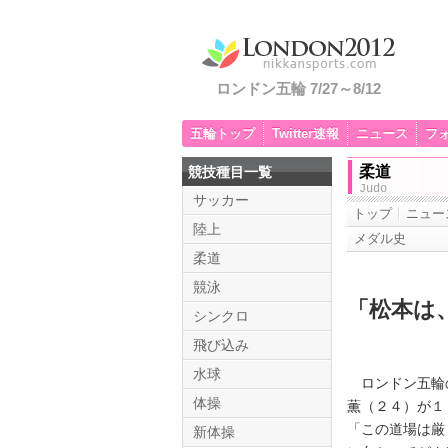
ロンドン五輪 7/27～8/12
五輪トップ
Twitter速報
ニュース
フ
柔道
競技種目一覧
Judo
サッカー
トップ
ニュー
陸上
メダル史
柔道
競泳
「松本は
シンクロ
飛び込み
水球
ロンドン五輪の
体操
薫（２４）が１
「この道場は厳
新体操