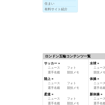
住まい
有料サイト紹介
ロンドン五輪コンテンツ一覧
サッカー »
水球 »
ニュース
フォト
ニュー
選手名鑑
競技メモ
競技メ
陸上 »
体操 »
ニュース
フォト
ニュー
選手名鑑
競技メモ
選手名
柔道 »
新体操 »
ニュース
フォト
ニュー
選手名鑑
競技メモ
選手名