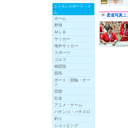
ニッカンスポー
ツ・
コ
ム
柔道写真ニ
ホーム
野球
ＭＬＢ
サッカー
海外サッカー
スポーツ
ゴルフ
格闘技
競馬
ボー
ト・
競
輪・
オー
ト
芸能
社会
アニメ・ゲーム
パチンコ・パチスロ
釣り
ショッピング