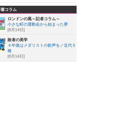
新着コラム
ロンドンの風～記者コラム～
小さな町の運動会から始まった夢
[8月14日]
敗者の美学
４年後はメダリストの歓声を／近代５
種
[8月14日]