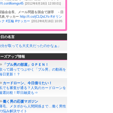
://t.co/d6omgs45
[
2012年8月18日 12:00:01
]
国協会会長、メール問題を国会で謝罪 - 日
代表,サッカー
http://t.co/jCLQsLYo
#オリン
ック
#五輪
#サッカー
[
2012年8月18日 10:05:
今日の名言
自分が取っても大丈夫だったのかなぁ」
ローズアップ情報
「ブル男の部屋」ＯＰＥＮ！
歌って踊ってつぶやく「ブル男」の動画を
毎日更新！？
カードローン、今日借りたい！
私でも審査が通る？人気のカードローンを
厳選比較！即日融資も⇒
働く男の応援マガジン
薄毛、メタボから人間関係まで…働く男性
の悩み解決サイト