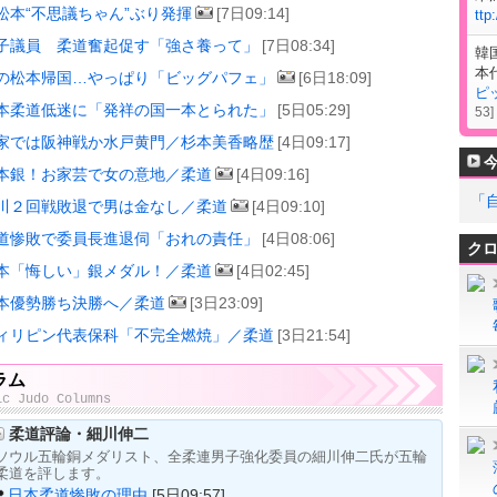
松本“不思議ちゃん”ぶり発揮
[7日09:14]
ttp
子議員 柔道奮起促す「強さ養って」
[7日08:34]
韓
本
の松本帰国…やっぱり「ビッグパフェ」
[6日18:09]
ピ
本柔道低迷に「発祥の国一本とられた」
[5日05:29]
53
]
家では阪神戦か水戸黄門／杉本美香略歴
[4日09:17]
本銀！お家芸で女の意地／柔道
[4日09:16]
「
川２回戦敗退で男は金なし／柔道
[4日09:10]
道惨敗で委員長進退伺「おれの責任」
[4日08:06]
ク
本「悔しい」銀メダル！／柔道
[4日02:45]
本優勢勝ち決勝へ／柔道
[3日23:09]
ィリピン代表保科「不完全燃焼」／柔道
[3日21:54]
ラム
ic Judo Columns
柔道評論・細川伸二
ソウル五輪銅メダリスト、全柔連男子強化委員の細川伸二氏が五輪
柔道を評します。
日本柔道惨敗の理由
[5日09:57]