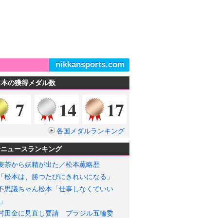
nikkansports.com
日本の獲得メダル数
金メダル
銀メダル
銅メダル
7
14
17
各国メダルランキング
輪ニュースランキング
麦茶から妖精が出た／松本薫略歴
「松本は、勝つたびにきれいになる」
不思議ちゃん松本「仕事しなくていい
」
村田金に見直し要請 ブラジル五輪委