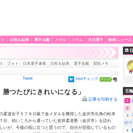
ォト
日程＆結果
選手名鑑
メダル
コラム
注目選手
動画ニュース
ス
フォト
日本選手速報
日程＆結果
選手名鑑
競技メモ
Tweet
mixiチェック
、勝つたびにきれいになる」
五
記事を印刷する
１
２
柔道女子５７キロ級で金メダルを獲得した金沢市出身の松本
３
７日、幼いころから通っていた岩井柔道塾（金沢市）を訪れ
の？
しいが、今後の役に立つと思うので、自分が目指しているもの
４