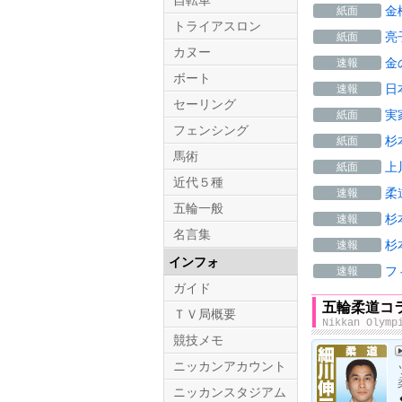
自転車
金
紙面
トライアスロン
亮
紙面
カヌー
金
速報
ボート
日
速報
セーリング
実
紙面
フェンシング
杉
紙面
馬術
上
紙面
近代５種
柔
速報
五輪一般
杉
速報
名言集
杉
速報
インフォ
フ
速報
ガイド
五輪柔道コ
ＴＶ局概要
Nikkan Olymp
競技メモ
ニッカンアカウント
ニッカンスタジアム