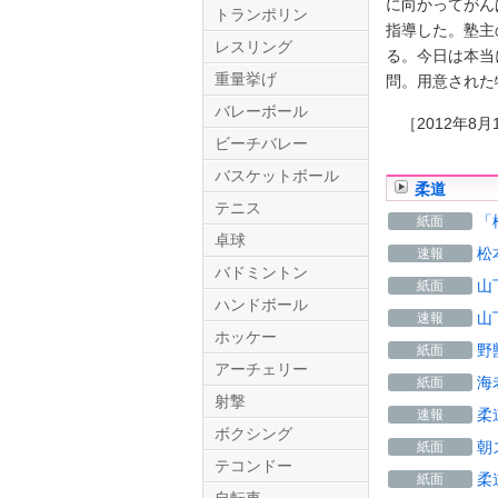
に向かってがん
トランポリン
指導した。塾主
レスリング
る。今日は本当
重量挙げ
問。用意された
バレーボール
［2012年8月
ビーチバレー
バスケットボール
柔道
テニス
Twitter.com
「
紙面
卓球
松
速報
バドミントン
山
紙面
ハンドボール
山
速報
ホッケー
野
紙面
アーチェリー
海
紙面
射撃
柔
速報
ボクシング
朝
紙面
テコンドー
柔
紙面