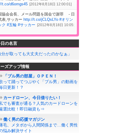
://t.co/d6omgs45
[
2012年8月18日 12:00:01
]
国協会会長、メール問題を国会で謝罪 - 日
代表,サッカー
http://t.co/jCLQsLYo
#オリン
ック
#五輪
#サッカー
[
2012年8月18日 10:05:
今日の名言
自分が取っても大丈夫だったのかなぁ」
ローズアップ情報
「ブル男の部屋」ＯＰＥＮ！
歌って踊ってつぶやく「ブル男」の動画を
毎日更新！？
カードローン、今日借りたい！
私でも審査が通る？人気のカードローンを
厳選比較！即日融資も⇒
働く男の応援マガジン
薄毛、メタボから人間関係まで…働く男性
の悩み解決サイト