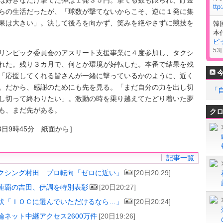
ttp
らの生活だったが、「球数が撃てないからこそ、逆に１発に集
果は大きい」。決して後ろを向かず、笑みを絶やさずに競技を
韓
本
ピ
53
]
ンピック委員会のアスリート支援事業に４度参加し、タクシ
れた。残り３カ月で、何とか環境が好転した。本番で結果を残
「応援してくれる皆さんが一緒に撃っているかのように、近く
。だから、感謝のためにも先を見る。「まだ自分の力を出し切
「
し切って終わりたい」。激動の時を乗り越えてたどり着いた夢
も、まだ先がある。
ク
3日9時45分 紙面から］
記事一覧
クシング村田 プロ転向「ゼロに近い」
[20日20:29]
連覇の吉田、伊調を特別表彰
[20日20:27]
伏「ＩＯＣに選んでいただけるなら…」
[20日20:24]
輪ネット中継アクセス2600万件
[20日19:26]