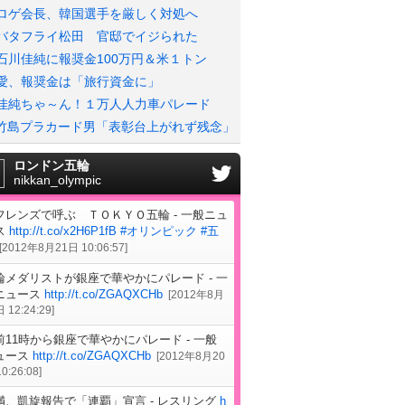
ロゲ会長、韓国選手を厳しく対処へ
バタフライ松田 官邸でイジられた
石川佳純に報奨金100万円＆米１トン
愛、報奨金は「旅行資金に」
佳純ちゃ～ん！１万人人力車パレード
竹島プラカード男「表彰台上がれず残念」
ロンドン五輪
nikkan_olympic
フレンズで呼ぶ ＴＯＫＹＯ五輪 - 一般ニュ
ス
http://t.co/x2H6P1fB
#オリンピック
#五
[
2012年8月21日 10:06:57
]
輪メダリストが銀座で華やかにパレード - 一
ニュース
http://t.co/ZGAQXCHb
[
2012年8月
 12:24:29
]
前11時から銀座で華やかにパレード - 一般
ュース
http://t.co/ZGAQXCHb
[
2012年8月20
0:26:08
]
満、凱旋報告で「連覇」宣言 - レスリング
h