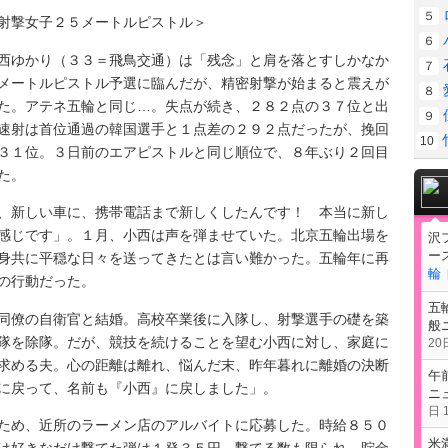
５
射撃女子２５メートルピストル＞
６
ゆかり（３３＝飛鳥交通）は「残念」と肩を落とすしかなか
７
メートルピストル予選に臨んだが、精密射撃が始まると震えが
８
た。アテネ五輪と同じ…。失点が続き、２８２点の３７位と出
９
速射は首位通過の韓国選手と１点差の２９２点だったが、挽回
10
３１位。３日前のエアピストルと同じ順位で、８年ぶり２回目
た。
新しい車に、携帯電話まで新しくしたんです！ 本当に新し
感じです」。１月、小西は声を弾ませていた。北京五輪出場を
沢
ー
身共に平穏な日々を送ってきたとは言い難かった。五輪年に再
輪
の行動だった。
五
僚の自衛官と結婚。高校卒業後に入隊し、射撃選手の礎を築
般
隊を除隊。だが、競技を続けることを望む小西に対し、家庭に
20日
求める夫。心の距離は離れ、悩んだ末、昨年暮れに離婚の決断
午
に戻って、名前も『小西』に戻しました」。
ニ
日 1
め、近所のラーメン店のアルバイトに応募した。時給８５０
米
は好きなだけ撃てた弾は１発３５円。撃てる数も限られ、貯金