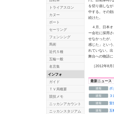
自転車
を切り崩しなが
トライアスロン
中する。その効
カヌー
続けた。
ボート
４月、日本オリ
セーリング
ー会社に採用さ
フェンシング
せなかったが、
馬術
感じた」という
れていない。出
近代５種
舞台への物語に
五輪一般
［2012年8月
名言集
インフォ
最新ニュース
ガイド
ボ
速報
ＴＶ局概要
３
速報
競技メモ
室
速報
ニッカンアカウント
五
速報
ニッカンスタジアム