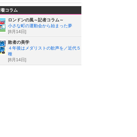
新着コラム
ロンドンの風～記者コラム～
小さな町の運動会から始まった夢
[8月14日]
敗者の美学
４年後はメダリストの歓声を／近代５
種
[8月14日]