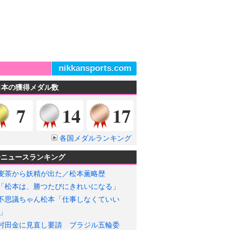
nikkansports.com
日本の獲得メダル数
金メダル
銀メダル
銅メダル
7
14
17
各国メダルランキング
輪ニュースランキング
麦茶から妖精が出た／松本薫略歴
「松本は、勝つたびにきれいになる」
不思議ちゃん松本「仕事しなくていい
」
村田金に見直し要請 ブラジル五輪委