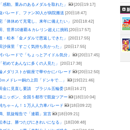
「感動。重みのあるメダルを取れた」
[20日19:17]
旋パレード、ファン30人が病院搬送
[20日18:47]
宅「体休めて充電し、来年に備えたい」
[20日18:42]
田、世界10連覇＆カレリン超えに挑戦
[20日17:57]
道・松本「金メダルで恩返しできた」
[20日17:55]
田沙保里「すごく気持ち良かった」
[20日17:55]
村パレードで「ちょっとアイドル気分」
[20日17:45]
「初めてあんなに多くの人見た」
[20日17:38]
輪メダリストが銀座で華やかにパレード
[20日12:50]
00ｍメドレー銅の上田「ドンキで…」
[19日21:46]
田金に見直し要請 ブラジル五輪委
[18日16:27]
操ニッポン、全国５都市で凱旋ツアー
[18日10:04]
純ちゃ～ん！１万人人力車パレード
[18日09:22]
満、凱旋報告で「連覇」宣言
[18日09:21]
松本は、勝つたびにきれいになる」
[18日08:48]