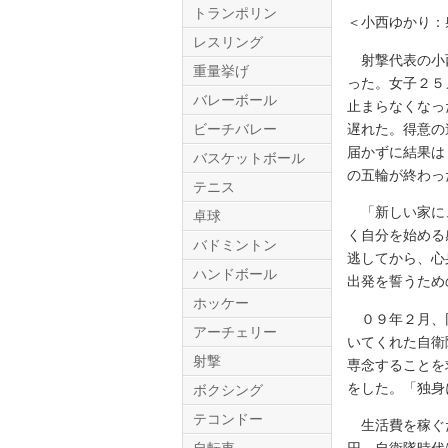
トランポリン
＜小西ゆかり：
レスリング
射撃代表の小西
重量挙げ
った。女子２５
バレーボール
止まらなくなっ
遅れた。得意の
ビーチバレー
届かずに結果は
バスケットボール
の五輪が終わっ
テニス
Twitter.com
「新しい家に、
卓球
く自分を始める
バドミントン
逃してから、心
ハンドボール
出発を誓うため
ホッケー
０９年２月、同
アーチェリー
いてくれた自衛
射撃
専念することを
をした。「独身
ボクシング
テコンドー
生活費を稼ぐた
円。自衛隊時代