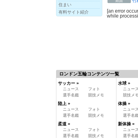
竹
紙面
住まい
[an error occu
有料サイト紹介
while processi
ロンドン五輪コンテンツ一覧
サッカー »
水球 »
ニュース
フォト
ニュー
選手名鑑
競技メモ
競技メ
陸上 »
体操 »
ニュース
フォト
ニュー
選手名鑑
競技メモ
選手名
柔道 »
新体操 »
ニュース
フォト
ニュー
選手名鑑
競技メモ
選手名