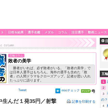
ォト
日程＆結果
選手名鑑
メダル
コラム
注目選手
動画ニュース
ic Column
五輪コラム
敗者の美学
勝者がいれば、必ず敗者がいる。「敗者の美学」で
は日本人選手はもちろん、海外の選手も含めた「敗
五
者」の人間ドラマをクローズアップ。記者が思い入れ
たっぷりに語ります。
１
２
Tweet
mixiチェック
３
の？
中生んだ１発35円／射撃
記事を印刷する
４