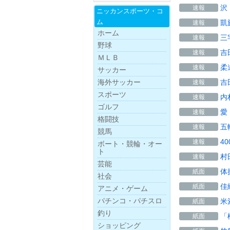
沢
速報
ニッカンスポー
ツ・
コ
ム
凱
速報
ホーム
三
速報
野球
吉
速報
ＭＬＢ
柔
速報
サッカー
海外サッカー
吉
速報
スポーツ
内
速報
ゴルフ
愛
速報
格闘技
五
速報
競馬
4
速報
ボー
ト・
競
輪・
オー
ト
村
速報
芸能
体
紙面
社会
佳
紙面
アニメ・ゲーム
パチンコ・パチスロ
米
紙面
釣り
「
紙面
ショッピング