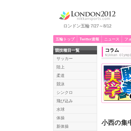
ロンドン五輪 7/27～8/12
五輪トップ
Twitter速報
ニュース
フ
コラム
競技種目一覧
Nikkan Olymp
サッカー
陸上
柔道
競泳
シンクロ
飛び込み
水球
体操
小西の集
新体操