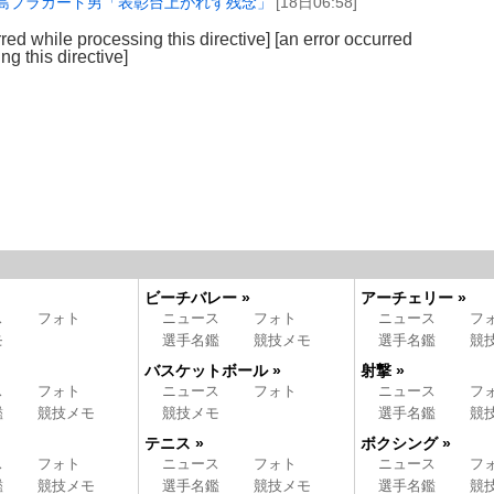
島プラカード男「表彰台上がれず残念」
[18日06:58]
rred while processing this directive]
[an error occurred
ng this directive]
ビーチバレー »
アーチェリー »
ス
フォト
ニュース
フォト
ニュース
フ
モ
選手名鑑
競技メモ
選手名鑑
競
バスケットボール »
射撃 »
ス
フォト
ニュース
フォト
ニュース
フ
鑑
競技メモ
競技メモ
選手名鑑
競
テニス »
ボクシング »
ス
フォト
ニュース
フォト
ニュース
フ
鑑
競技メモ
選手名鑑
競技メモ
選手名鑑
競