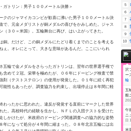
５
・ガトリン：男子１００メートル決勝＞
６
クのジャマイカコンビが歓喜に沸いた男子１００メートル決
７
陰で、元金メダリストが銅メダルの喜びをかみしめた。ジャス
８
ン（３０＝米国）。五輪舞台に再び、はい上がってきた。
９
10
銅。だけど、この銅メダルにたどり着くまでのことを考える
ねぇ。オレにとって、大きな意味があるんだ。ここにいられ
五輪で金メダルをさらったガトリンは、翌年の世界選手権で
沢
も含めて２冠。栄華を極めたが、０６年にドーピング検査で禁
ー
強剤（テストステロン）の使用が発覚した。０１年に続く再犯
輪
可能性もあったが、調査協力を約束し、出場停止は８年間に軽
五
般
20日
わったかに思われた。違反が発覚する直前にマークした世界
午
れた。高校時代の経験を生かし、ＮＦＬの入団テストを受けた
ニ
走しかけたが、米政府のドーピング関連調査への協力的な姿勢
日 1
８年になって処分が４年間に縮まった。０８年北京五輪には出
米
が、１０年７月には復帰戦に臨んでいた。