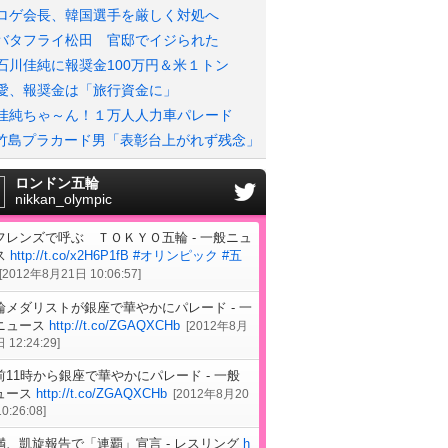
ロゲ会長、韓国選手を厳しく対処へ
バタフライ松田 官邸でイジられた
石川佳純に報奨金100万円＆米１トン
愛、報奨金は「旅行資金に」
佳純ちゃ～ん！１万人人力車パレード
竹島プラカード男「表彰台上がれず残念」
ロンドン五輪
nikkan_olympic
フレンズで呼ぶ ＴＯＫＹＯ五輪 - 一般ニュ
ス
http://t.co/x2H6P1fB
#オリンピック
#五
[
2012年8月21日 10:06:57
]
輪メダリストが銀座で華やかにパレード - 一
ニュース
http://t.co/ZGAQXCHb
[
2012年8月
 12:24:29
]
前11時から銀座で華やかにパレード - 一般
ュース
http://t.co/ZGAQXCHb
[
2012年8月20
0:26:08
]
満、凱旋報告で「連覇」宣言 - レスリング
h