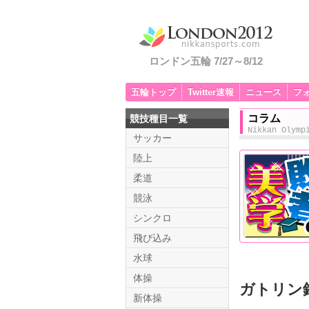
ロンドン五輪 7/27～8/12
五輪トップ
Twitter速報
ニュース
フ
コラム
競技種目一覧
Nikkan Olymp
サッカー
陸上
柔道
競泳
シンクロ
飛び込み
水球
体操
ガトリン
新体操