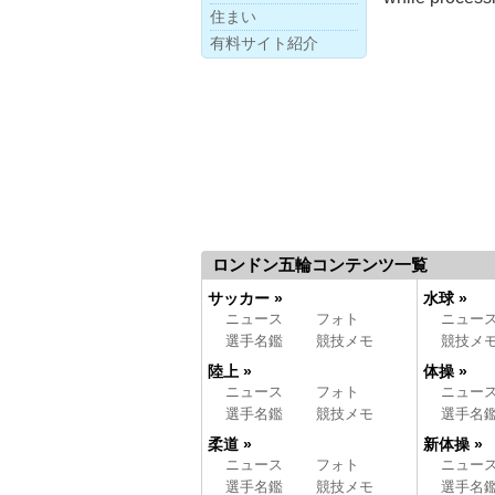
住まい
有料サイト紹介
ロンドン五輪コンテンツ一覧
サッカー »
水球 »
ニュース
フォト
ニュー
選手名鑑
競技メモ
競技メ
陸上 »
体操 »
ニュース
フォト
ニュー
選手名鑑
競技メモ
選手名
柔道 »
新体操 »
ニュース
フォト
ニュー
選手名鑑
競技メモ
選手名