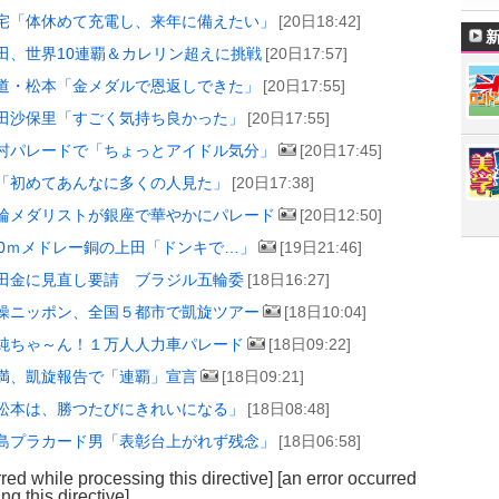
宅「体休めて充電し、来年に備えたい」
[20日18:42]
田、世界10連覇＆カレリン超えに挑戦
[20日17:57]
道・松本「金メダルで恩返しできた」
[20日17:55]
田沙保里「すごく気持ち良かった」
[20日17:55]
村パレードで「ちょっとアイドル気分」
[20日17:45]
「初めてあんなに多くの人見た」
[20日17:38]
輪メダリストが銀座で華やかにパレード
[20日12:50]
00ｍメドレー銅の上田「ドンキで…」
[19日21:46]
田金に見直し要請 ブラジル五輪委
[18日16:27]
操ニッポン、全国５都市で凱旋ツアー
[18日10:04]
純ちゃ～ん！１万人人力車パレード
[18日09:22]
満、凱旋報告で「連覇」宣言
[18日09:21]
松本は、勝つたびにきれいになる」
[18日08:48]
島プラカード男「表彰台上がれず残念」
[18日06:58]
rred while processing this directive]
[an error occurred
ng this directive]