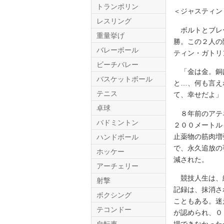
トランポリン
＜ジャスティン
レスリング
ボルトとブレー
重量挙げ
勝。この２人の
バレーボール
ティン・ガトリ
ビーチバレー
「金は金。銅は
バスケットボール
と…、何も言え
テニス
て、幸せだよ」
Twitter.com
卓球
８年前のアテネ
バドミントン
２００メートル
止薬物の筋肉増
ハンドボール
で、永久追放の
ホッケー
減された。
アーチェリー
競技人生は、終
射撃
記録は、抹消さ
ボクシング
こともある。迷
テコンドー
が認められ、０
場できなかった