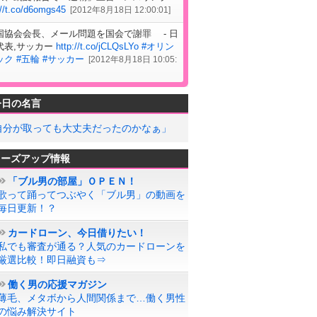
://t.co/d6omgs45
[
2012年8月18日 12:00:01
]
国協会会長、メール問題を国会で謝罪 - 日
代表,サッカー
http://t.co/jCLQsLYo
#オリン
ック
#五輪
#サッカー
[
2012年8月18日 10:05:
今日の名言
自分が取っても大丈夫だったのかなぁ」
ローズアップ情報
「ブル男の部屋」ＯＰＥＮ！
歌って踊ってつぶやく「ブル男」の動画を
毎日更新！？
カードローン、今日借りたい！
私でも審査が通る？人気のカードローンを
厳選比較！即日融資も⇒
働く男の応援マガジン
薄毛、メタボから人間関係まで…働く男性
の悩み解決サイト