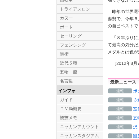
自転車
トライアスロン
昨年の世界選手
カヌー
姿勢で、今年６
の自己ベストで
ボート
セーリング
「８年ぶりに五
て最高の気分だ
フェンシング
メダルとは色が
馬術
近代５種
［2012年8月
五輪一般
名言集
最新ニュース
インフォ
ボ
速報
ガイド
３
速報
ＴＶ局概要
室
速報
競技メモ
五
速報
ニッカンアカウント
沢
速報
ニッカンスタジアム
凱
速報