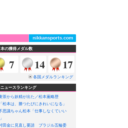
nikkansports.com
日本の獲得メダル数
金メダル
銀メダル
銅メダル
7
14
17
各国メダルランキング
輪ニュースランキング
麦茶から妖精が出た／松本薫略歴
「松本は、勝つたびにきれいになる」
不思議ちゃん松本「仕事しなくていい
」
村田金に見直し要請 ブラジル五輪委