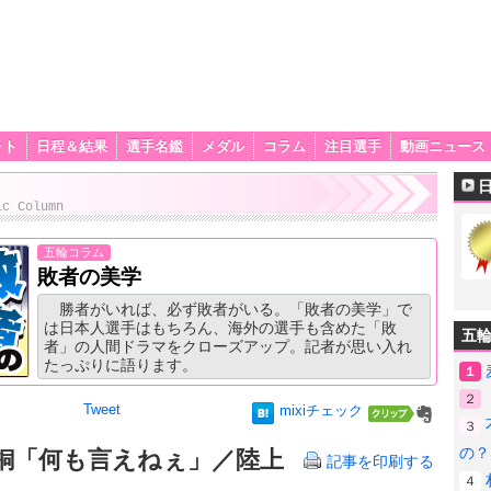
ォト
日程＆結果
選手名鑑
メダル
コラム
注目選手
動画ニュース
ic Column
五輪コラム
敗者の美学
勝者がいれば、必ず敗者がいる。「敗者の美学」で
は日本人選手はもちろん、海外の選手も含めた「敗
五
者」の人間ドラマをクローズアップ。記者が思い入れ
たっぷりに語ります。
１
２
Tweet
mixiチェック
３
の？
銅「何も言えねぇ」／陸上
記事を印刷する
４