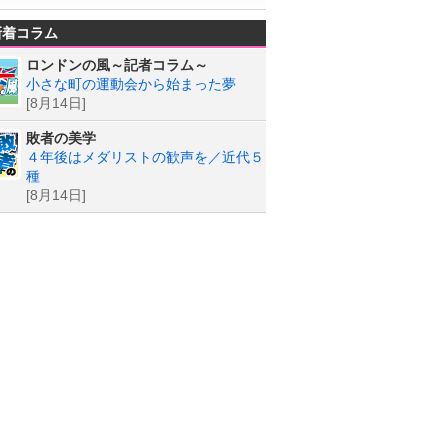
新着コラム
ロンドンの風～記者コラム～
小さな町の運動会から始まった夢
[8月14日]
敗者の美学
４年後はメダリストの歓声を／近代５
種
[8月14日]