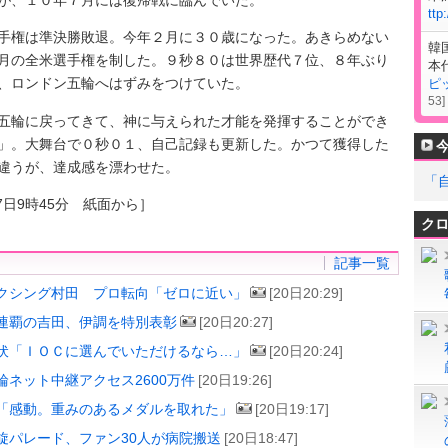
ttp
権は準決勝敗退。今年２月に３０歳になった。あきらめない
韓
月の全米選手権を制した。９秒８０は世界歴代７位、８年ぶり
本
、ロンドン五輪へはずみをつけていた。
ピ
53
]
輪に戻ってきて、神に与えられた才能を発揮することができ
」。大舞台で０秒０１、自己記録も更新した。かつて獲得した
違うが、達成感を漂わせた。
「
7日9時45分 紙面から］
ク
記事一覧
クシング村田 プロ転向「ゼロに近い」
[20日20:29]
連覇の吉田、伊調を特別表彰
[20日20:27]
伏「ＩＯＣに選んでいただけるなら…」
[20日20:24]
輪ネット中継アクセス2600万件
[20日19:26]
「感動。重みのあるメダルを取れた」
[20日19:17]
旋パレード、ファン30人が病院搬送
[20日18:47]