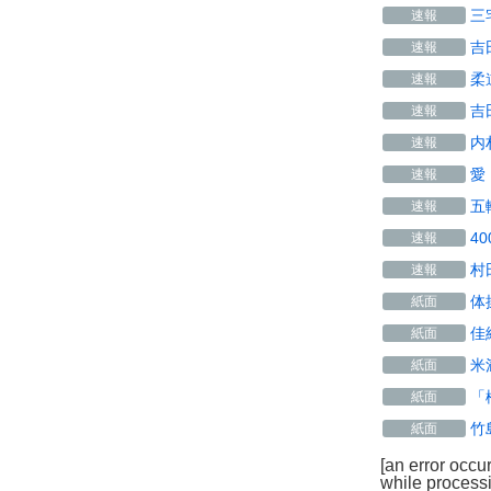
三
速報
吉
速報
柔
速報
吉
速報
内
速報
愛
速報
五
速報
4
速報
村
速報
体
紙面
佳
紙面
米
紙面
「
紙面
竹
紙面
[an error occu
while processi