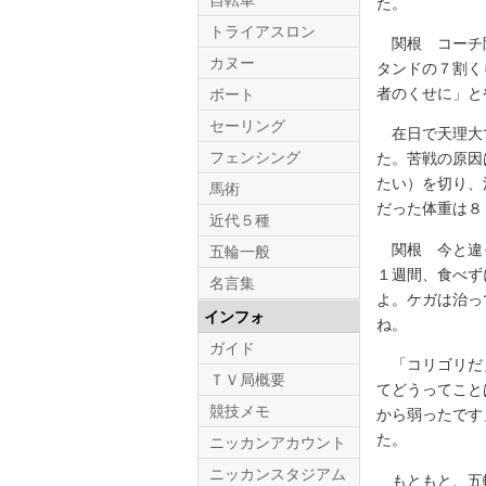
自転車
た。
トライアスロン
関根 コーチ陣
カヌー
タンドの７割く
者のくせに」と
ボート
セーリング
在日で天理大で
フェンシング
た。苦戦の原因
たい）を切り、
馬術
だった体重は８
近代５種
関根 今と違っ
五輪一般
１週間、食べず
名言集
よ。ケガは治っ
インフォ
ね。
ガイド
「コリゴリだ」
ＴＶ局概要
てどうってこと
競技メモ
から弱ったです
た。
ニッカンアカウント
ニッカンスタジアム
もともと、五輪