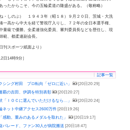
あったからこそ、今の五輪柔道の隆盛がある。（敬称略）
ね・しのぶ） １９４３年（昭１８）９月２０日、茨城・大洗
湊一高から中大を経て警視庁入りし、７２年の全日本選手権、
中量級で優勝。全柔連強化委員、審判委員長などを歴任し、現
師範、都柔連副会長。
日刊スポーツ紙面より）
12日14時9分］
記事一覧
クシング村田 プロ転向「ゼロに近い」
[20日20:29]
連覇の吉田、伊調を特別表彰
[20日20:27]
伏「ＩＯＣに選んでいただけるなら…」
[20日20:24]
輪ネット中継アクセス2600万件
[20日19:26]
「感動。重みのあるメダルを取れた」
[20日19:17]
旋パレード、ファン30人が病院搬送
[20日18:47]