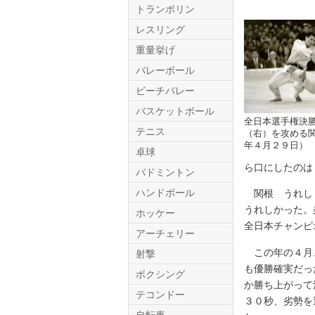
トランポリン
レスリング
重量挙げ
バレーボール
ビーチバレー
バスケットボール
全日本選手権決
テニス
Twitter.com
（右）を攻める
年４月２９日）
卓球
ら口にしたのは
バドミントン
ハンドボール
関根 うれしく
うれしかった。
ホッケー
全日本チャンピ
アーチェリー
この年の４月、
射撃
も優勝確実だっ
ボクシング
か勝ち上がって
テコンドー
３０秒、劣勢を