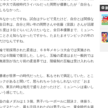
じ中大で高校時代ライバルだった岡野が優勝したが「自分も」
しもなかった。
なかったですね。試合はテレビで見たけど、自分とは関係な
全日本は、自分と同い年の岡野さんや佐藤（宣践）さんが活躍
１度は３位ぐらいに入りたいなと。全日本優勝まで、ミュンヘ
ことさえ知らなかったですから。たまたまオリンピックの年の
だけなんですね。
で初採用された柔道は、６８年メキシコ大会では実施され
では６階級で復活した。しかし、五輪の柔道はまだ一般的では
無差別が当たり前の柔道界では、階級制の五輪は受け入れられ
者が世界一の時代だったし、私もそれで満足していた。とこ
ックがあると聞いて。怒られちゃうかもしれないけど「おま
の。東京の時は地元で盛り上がったけど、ミュンヘンは遠いし
いう感じでした。
の金メダルは１３個。男子バレーボールに競泳２、体操５、
ング２だった。最も注目されたのは男子バレー、黄金時代を築