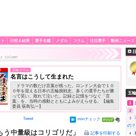
ォト
日程＆結果
選手名鑑
メダル
コラム
注目選手
動画ニュース
ic Column
五輪コラム
名言はこうして生まれた
ドラマの数だけ言葉が残った。ロンドン大会で１０
０年を迎える日本の五輪挑戦史、多くの選手たちが勝
五
って笑い、敗れて泣いた。記録と記憶をつなぐ「言
葉」を、当時の感動とともによみがえらせる。【編集
１
委員 荻島弘一】
２
３
Tweet
mixiチェック
の？
もう中量級はコリゴリだ」
記事を印刷する
４