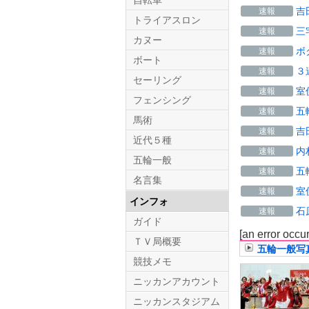
自転車
吉
速報
トライアスロン
三
速報
カヌー
ボ
速報
ボート
３
速報
セーリング
室
速報
フェンシング
五
速報
馬術
吉
速報
近代５種
内
速報
五輪一般
五
速報
名言集
室
速報
インフォ
石
速報
ガイド
[an error occu
ＴＶ局概要
五輪一般写
競技メモ
ニッカンアカウント
ニッカンスタジアム