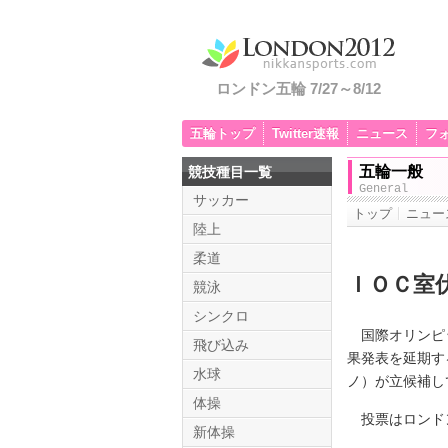
ロンドン五輪 7/27～8/12
五輪トップ
Twitter速報
ニュース
フ
五輪一般
競技種目一覧
General
サッカー
トップ
ニュー
陸上
柔道
ＩＯＣ室
競泳
シンクロ
国際オリンピッ
飛び込み
果発表を延期す
水球
ノ）が立候補し
体操
投票はロンド
新体操