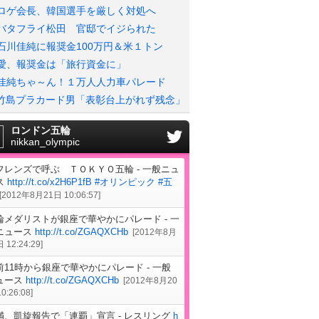
ロゲ会長、韓国選手を厳しく対処へ
バタフライ松田 官邸でイジられた
石川佳純に報奨金100万円＆米１トン
愛、報奨金は「旅行資金に」
佳純ちゃ～ん！１万人人力車パレード
竹島プラカード男「表彰台上がれず残念」
ロンドン五輪
nikkan_olympic
フレンズで呼ぶ ＴＯＫＹＯ五輪 - 一般ニュ
ス
http://t.co/x2H6P1fB
#オリンピック
#五
[
2012年8月21日 10:06:57
]
輪メダリストが銀座で華やかにパレード - 一
ニュース
http://t.co/ZGAQXCHb
[
2012年8月
 12:24:29
]
前11時から銀座で華やかにパレード - 一般
ュース
http://t.co/ZGAQXCHb
[
2012年8月20
0:26:08
]
満、凱旋報告で「連覇」宣言 - レスリング
h