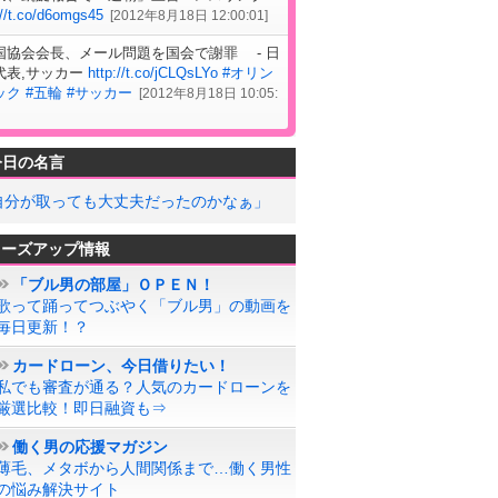
://t.co/d6omgs45
[
2012年8月18日 12:00:01
]
国協会会長、メール問題を国会で謝罪 - 日
代表,サッカー
http://t.co/jCLQsLYo
#オリン
ック
#五輪
#サッカー
[
2012年8月18日 10:05:
今日の名言
自分が取っても大丈夫だったのかなぁ」
ローズアップ情報
「ブル男の部屋」ＯＰＥＮ！
歌って踊ってつぶやく「ブル男」の動画を
毎日更新！？
カードローン、今日借りたい！
私でも審査が通る？人気のカードローンを
厳選比較！即日融資も⇒
働く男の応援マガジン
薄毛、メタボから人間関係まで…働く男性
の悩み解決サイト