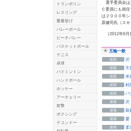
選手委員会は五
トランポリン
Ｃ委員にも就任
レスリング
は２０００年シ
重量挙げ
原健司氏（スキ
バレーボール
［2012年8月
ビーチバレー
バスケットボール
五輪一般
テニス
Twitter.com
沢
紙面
卓球
不
紙面
バドミントン
米
紙面
ハンドボール
村
紙面
ホッケー
バ
紙面
アーチェリー
沢
速報
射撃
凱
速報
ボクシング
愛
速報
テコンドー
柔
速報