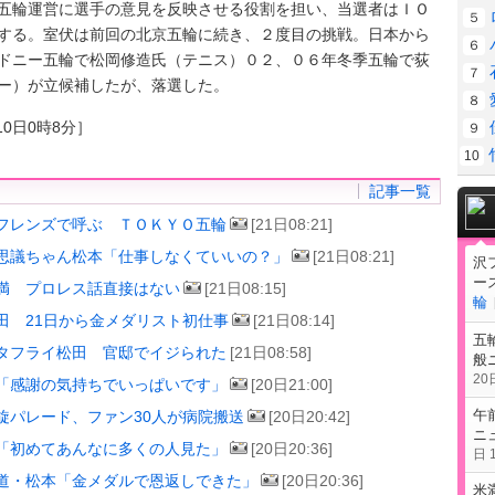
輪運営に選手の意見を反映させる役割を担い、当選者はＩＯ
５
する。室伏は前回の北京五輪に続き、２度目の挑戦。日本から
６
ドニー五輪で松岡修造氏（テニス）０２、０６年冬季五輪で荻
７
ー）が立候補したが、落選した。
８
10日0時8分］
９
10
記事一覧
フレンズで呼ぶ ＴＯＫＹＯ五輪
[21日08:21]
思議ちゃん松本「仕事しなくていいの？」
[21日08:21]
沢
ー
満 プロレス話直接はない
[21日08:15]
輪
田 21日から金メダリスト初仕事
[21日08:14]
五
タフライ松田 官邸でイジられた
[21日08:58]
般
20日
「感謝の気持ちでいっぱいです」
[20日21:00]
午
旋パレード、ファン30人が病院搬送
[20日20:42]
ニ
「初めてあんなに多くの人見た」
[20日20:36]
日 1
道・松本「金メダルで恩返しできた」
[20日20:36]
米