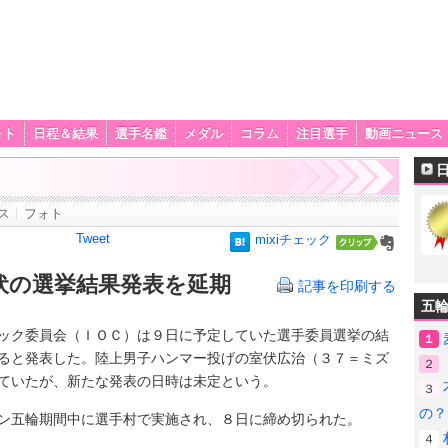
ォト
日程＆結果
選手名鑑
メダル
コラム
注目選手
動画ニュース
ス
フォト
Tweet
mixiチェック
伏の選挙結果発表を延期
記事を印刷する
五
ク委員会（ＩＯＣ）は９日に予定していた選手委員選挙の結
１
ると発表した。陸上男子ハンマー投げの室伏広治（３７＝ミズ
２
ていたが、新たな発表の日時は未定という。
３
の？
ン五輪期間中に選手村で実施され、８日に締め切られた。
４