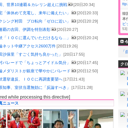
ttp
田、世界10連覇＆カレリン超えに挑戦
[20日20:34]
宅「体休めて充電し、来年に備えたい」
[20日20:33]
韓
本
クシング村田 プロ転向「ゼロに近い」
[20日20:29]
ピ
53
]
連覇の吉田、伊調を特別表彰
[20日20:27]
伏「ＩＯＣに選んでいただけるなら…」
[20日20:24]
輪ネット中継アクセス2600万件
[20日19:26]
「
田沙保里「すごく気持ち良かった」
[20日17:55]
村パレードで「ちょっとアイドル気分」
[20日17:45]
ク
輪メダリストが銀座で華やかにパレード
[20日12:50]
伏選挙違反、ＩＯＣに再調査要望へ
[17日21:43]
原知事、室伏当選無効に「反論すべき」
[17日21:28]
rred while processing this directive]
真ニュース