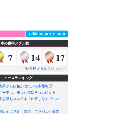
nikkansports.com
日本の獲得メダル数
金メダル
銀メダル
銅メダル
7
14
17
各国メダルランキング
輪ニュースランキング
麦茶から妖精が出た／松本薫略歴
「松本は、勝つたびにきれいになる」
不思議ちゃん松本「仕事しなくていい
」
村田金に見直し要請 ブラジル五輪委