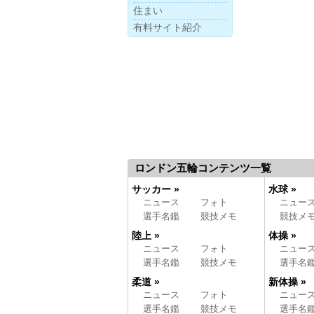
住まい
有料サイト紹介
ロンドン五輪コンテンツ一覧
サッカー »
水球 »
ニュース
フォト
ニュー
選手名鑑
競技メモ
競技メ
陸上 »
体操 »
ニュース
フォト
ニュー
選手名鑑
競技メモ
選手名
柔道 »
新体操 »
ニュース
フォト
ニュー
選手名鑑
競技メモ
選手名