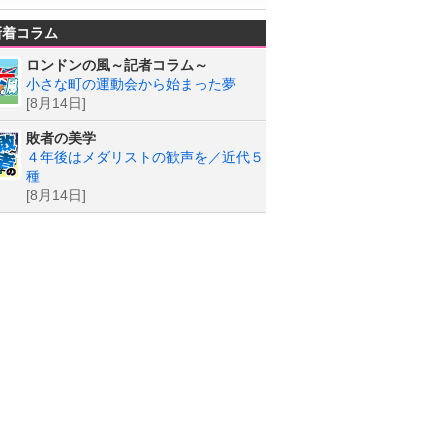
新着コラム
ロンドンの風～記者コラム～
小さな町の運動会から始まった夢
[8月14日]
敗者の美学
４年後はメダリストの歓声を／近代５
種
[8月14日]