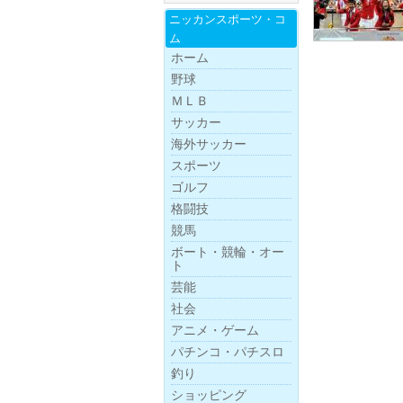
ニッカンスポー
ツ・
コ
ム
ホーム
野球
ＭＬＢ
サッカー
海外サッカー
スポーツ
ゴルフ
格闘技
競馬
ボー
ト・
競
輪・
オー
ト
芸能
社会
アニメ・ゲーム
パチンコ・パチスロ
釣り
ショッピング