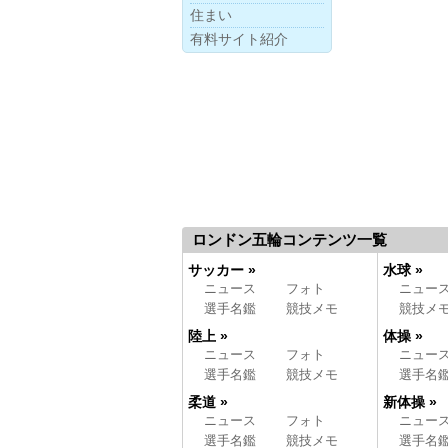
住まい
有料サイト紹介
ロンドン五輪コンテンツ一覧
サッカー »
水球 »
ニュース
フォト
ニュー
選手名鑑
競技メモ
競技メ
陸上 »
体操 »
ニュース
フォト
ニュー
選手名鑑
競技メモ
選手名
柔道 »
新体操 »
ニュース
フォト
ニュー
選手名鑑
競技メモ
選手名