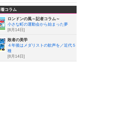
新着コラム
ロンドンの風～記者コラム～
小さな町の運動会から始まった夢
[8月14日]
敗者の美学
４年後はメダリストの歓声を／近代５
種
[8月14日]