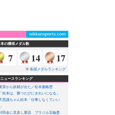
nikkansports.com
日本の獲得メダル数
金メダル
銀メダル
銅メダル
7
14
17
各国メダルランキング
輪ニュースランキング
麦茶から妖精が出た／松本薫略歴
「松本は、勝つたびにきれいになる」
不思議ちゃん松本「仕事しなくていい
」
村田金に見直し要請 ブラジル五輪委