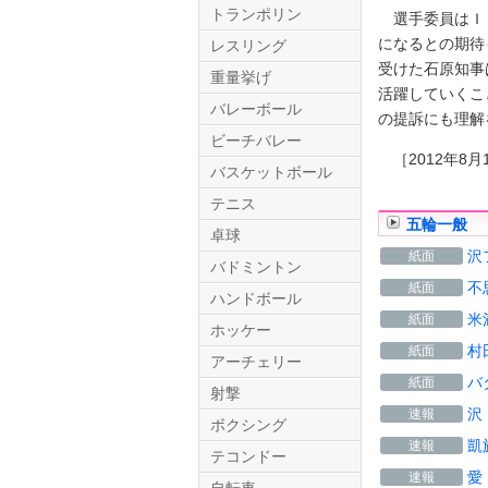
トランポリン
選手委員はＩＯ
になるとの期待
レスリング
受けた石原知事
重量挙げ
活躍していくこ
バレーボール
の提訴にも理解
ビーチバレー
［2012年8月1
バスケットボール
テニス
Twitter.com
五輪一般
卓球
沢
紙面
バドミントン
不
紙面
ハンドボール
米
紙面
ホッケー
村
紙面
アーチェリー
バ
紙面
射撃
沢
速報
ボクシング
凱
速報
テコンドー
愛
速報