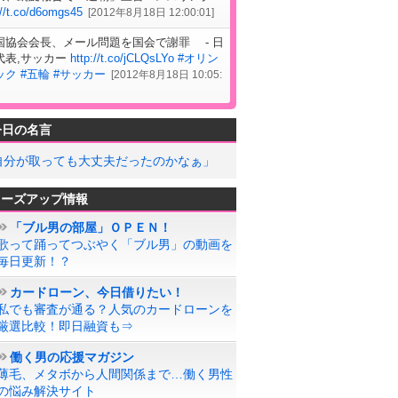
://t.co/d6omgs45
[
2012年8月18日 12:00:01
]
国協会会長、メール問題を国会で謝罪 - 日
代表,サッカー
http://t.co/jCLQsLYo
#オリン
ック
#五輪
#サッカー
[
2012年8月18日 10:05:
今日の名言
自分が取っても大丈夫だったのかなぁ」
ローズアップ情報
「ブル男の部屋」ＯＰＥＮ！
歌って踊ってつぶやく「ブル男」の動画を
毎日更新！？
カードローン、今日借りたい！
私でも審査が通る？人気のカードローンを
厳選比較！即日融資も⇒
働く男の応援マガジン
薄毛、メタボから人間関係まで…働く男性
の悩み解決サイト