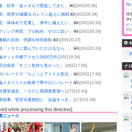
ttp
道・松本「金メダルで恩返しできた」
[20日20:36]
田、世界10連覇＆カレリン超えに挑戦
[20日20:34]
韓
本
宅「体休めて充電し、来年に備えたい」
[20日20:33]
ピ
53
]
クシング村田 プロ転向「ゼロに近い」
[20日20:29]
連覇の吉田、伊調を特別表彰
[20日20:27]
伏「ＩＯＣに選んでいただけるなら…」
[20日20:24]
「
輪ネット中継アクセス2600万件
[20日19:26]
田沙保里「すごく気持ち良かった」
[20日17:55]
ク
村パレードで「ちょっとアイドル気分」
[20日17:45]
輪メダリストが銀座で華やかにパレード
[20日12:50]
伏選挙違反、ＩＯＣに再調査要望へ
[17日21:43]
原知事、室伏当選無効に「反論すべき」
[17日21:28]
rred while processing this directive]
真ニュース