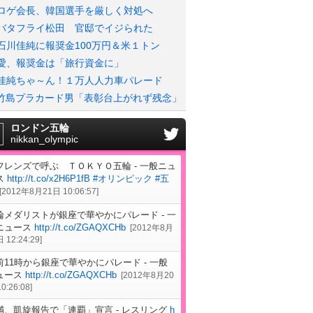
ロゲ会長、韓国選手を厳しく対処へ
バタフライ松田 官邸でイジられた
石川佳純に報奨金100万円＆米１トン
愛、報奨金は「旅行資金に」
佳純ちゃ～ん！１万人人力車パレード
竹島プラカード男「表彰台上がれず残念」
ロンドン五輪
nikkan_olympic
フレンズで呼ぶ ＴＯＫＹＯ五輪 - 一般ニュ
ス
http://t.co/x2H6P1fB
#オリンピック
#五
[
2012年8月21日 10:06:57
]
輪メダリストが銀座で華やかにパレード - 一
ニュース
http://t.co/ZGAQXCHb
[
2012年8月
 12:24:29
]
前11時から銀座で華やかにパレード - 一般
ュース
http://t.co/ZGAQXCHb
[
2012年8月20
0:26:08
]
満、凱旋報告で「連覇」宣言 - レスリング
h