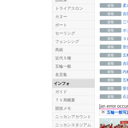
自転車
柔
速報
トライアスロン
吉
速報
カヌー
三
速報
ボート
ボ
速報
セーリング
３
速報
フェンシング
室
速報
馬術
五
速報
近代５種
吉
速報
五輪一般
内
速報
名言集
五
速報
インフォ
室
速報
ガイド
石
速報
ＴＶ局概要
[an error occu
競技メモ
五輪一般写
ニッカンアカウント
ニッカンスタジアム