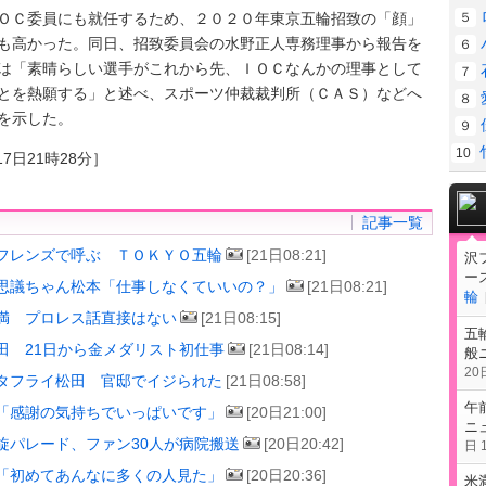
Ｃ委員にも就任するため、２０２０年東京五輪招致の「顔」
５
も高かった。同日、招致委員会の水野正人専務理事から報告を
６
は「素晴らしい選手がこれから先、ＩＯＣなんかの理事として
７
とを熱願する」と述べ、スポーツ仲裁裁判所（ＣＡＳ）などへ
８
を示した。
９
10
7日21時28分］
記事一覧
フレンズで呼ぶ ＴＯＫＹＯ五輪
[21日08:21]
沢
ー
思議ちゃん松本「仕事しなくていいの？」
[21日08:21]
輪
満 プロレス話直接はない
[21日08:15]
五
田 21日から金メダリスト初仕事
[21日08:14]
般
20日
タフライ松田 官邸でイジられた
[21日08:58]
午
「感謝の気持ちでいっぱいです」
[20日21:00]
ニ
旋パレード、ファン30人が病院搬送
[20日20:42]
日 1
「初めてあんなに多くの人見た」
[20日20:36]
米