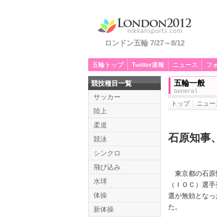
ロンドン五輪 7/27～8/12
五輪トップ
Twitter速報
ニュース
フ
五輪一般
競技種目一覧
General
サッカー
トップ
ニュー
陸上
柔道
石原知事
競泳
シンクロ
飛び込み
東京都の石原慎
水球
（ＩＯＣ）選手
体操
選が無効となっ
た。
新体操