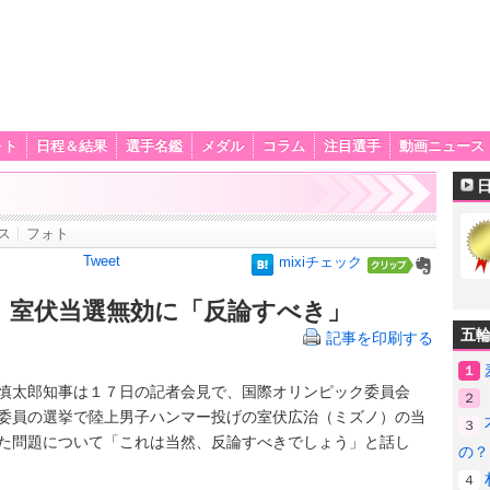
ォト
日程＆結果
選手名鑑
メダル
コラム
注目選手
動画ニュース
ス
フォト
Tweet
mixiチェック
、室伏当選無効に「反論すべき」
五
記事を印刷する
１
太郎知事は１７日の記者会見で、国際オリンピック委員会
２
委員の選挙で陸上男子ハンマー投げの室伏広治（ミズノ）の当
３
た問題について「これは当然、反論すべきでしょう」と話し
の？
４