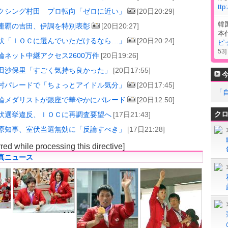
ttp
クシング村田 プロ転向「ゼロに近い」
[20日20:29]
韓
連覇の吉田、伊調を特別表彰
[20日20:27]
本
伏「ＩＯＣに選んでいただけるなら…」
[20日20:24]
ピ
53
]
輪ネット中継アクセス2600万件
[20日19:26]
田沙保里「すごく気持ち良かった」
[20日17:55]
村パレードで「ちょっとアイドル気分」
[20日17:45]
「
輪メダリストが銀座で華やかにパレード
[20日12:50]
ク
伏選挙違反、ＩＯＣに再調査要望へ
[17日21:43]
原知事、室伏当選無効に「反論すべき」
[17日21:28]
rred while processing this directive]
真ニュース