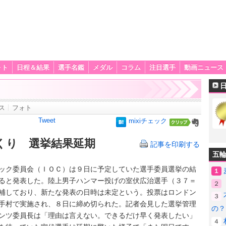
ォト
日程＆結果
選手名鑑
メダル
コラム
注目選手
動画ニュース
ス
フォト
Tweet
mixiチェック
くり 選挙結果延期
記事を印刷する
五
ク委員会（ＩＯＣ）は９日に予定していた選手委員選挙の結
１
ると発表した。陸上男子ハンマー投げの室伏広治選手（３７＝
２
補しており、新たな発表の日時は未定という。投票はロンドン
３
手村で実施され、８日に締め切られた。記者会見した選挙管理
の？
ンツ委員長は「理由は言えない。できるだけ早く発表したい」
４