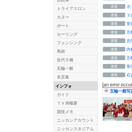
自転車
ボ
速報
トライアスロン
３
速報
カヌー
室
速報
ボート
五
速報
セーリング
吉
速報
フェンシング
内
速報
馬術
五
速報
近代５種
室
速報
五輪一般
石
速報
名言集
[an error occu
インフォ
五輪一般写
ガイド
ＴＶ局概要
競技メモ
ニッカンアカウント
ニッカンスタジアム