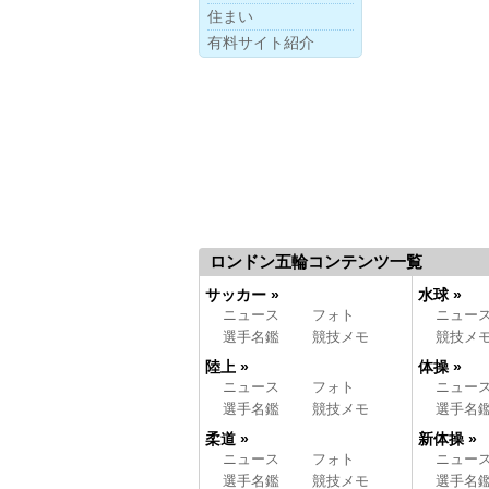
住まい
有料サイト紹介
ロンドン五輪コンテンツ一覧
サッカー »
水球 »
ニュース
フォト
ニュー
選手名鑑
競技メモ
競技メ
陸上 »
体操 »
ニュース
フォト
ニュー
選手名鑑
競技メモ
選手名
柔道 »
新体操 »
ニュース
フォト
ニュー
選手名鑑
競技メモ
選手名