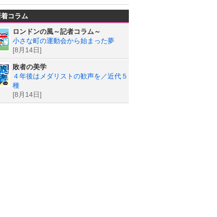
新着コラム
ロンドンの風～記者コラム～
小さな町の運動会から始まった夢
[8月14日]
敗者の美学
４年後はメダリストの歓声を／近代５
種
[8月14日]