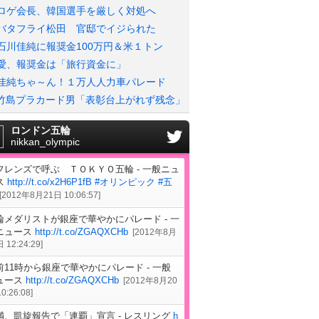
ロゲ会長、韓国選手を厳しく対処へ
バタフライ松田 官邸でイジられた
石川佳純に報奨金100万円＆米１トン
愛、報奨金は「旅行資金に」
佳純ちゃ～ん！１万人人力車パレード
竹島プラカード男「表彰台上がれず残念」
ロンドン五輪
nikkan_olympic
フレンズで呼ぶ ＴＯＫＹＯ五輪 - 一般ニュ
ス
http://t.co/x2H6P1fB
#オリンピック
#五
[
2012年8月21日 10:06:57
]
輪メダリストが銀座で華やかにパレード - 一
ニュース
http://t.co/ZGAQXCHb
[
2012年8月
 12:24:29
]
前11時から銀座で華やかにパレード - 一般
ュース
http://t.co/ZGAQXCHb
[
2012年8月20
0:26:08
]
満、凱旋報告で「連覇」宣言 - レスリング
h