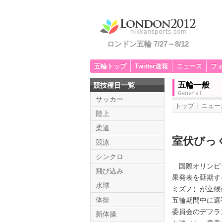
ロンドン五輪 7/27～8/12
五輪トップ
Twitter速報
ニュース
フ
五輪一般
競技種目一覧
General
サッカー
トップ
ニュー
陸上
柔道
室伏びっ
競泳
シンクロ
国際オリンピッ
飛び込み
果発表を延期す
水球
ミズノ）が立候
体操
五輪期間中に選
委員会のデフラ
新体操