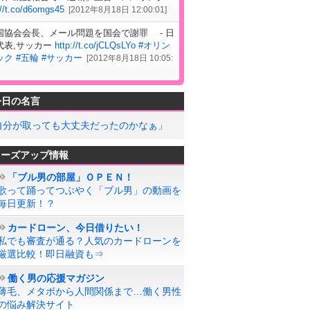
://t.co/d6omgs45
[
2012年8月18日 12:00:01
]
国協会会長、メール問題を国会で謝罪 - 日
代表,サッカー
http://t.co/jCLQsLYo
#オリン
ック
#五輪
#サッカー
[
2012年8月18日 10:05:
今日の名言
自分が取っても大丈夫だったのかなぁ」
ローズアップ情報
「ブル男の部屋」ＯＰＥＮ！
歌って踊ってつぶやく「ブル男」の動画を
毎日更新！？
カードローン、今日借りたい！
私でも審査が通る？人気のカードローンを
厳選比較！即日融資も⇒
働く男の応援マガジン
薄毛、メタボから人間関係まで…働く男性
の悩み解決サイト