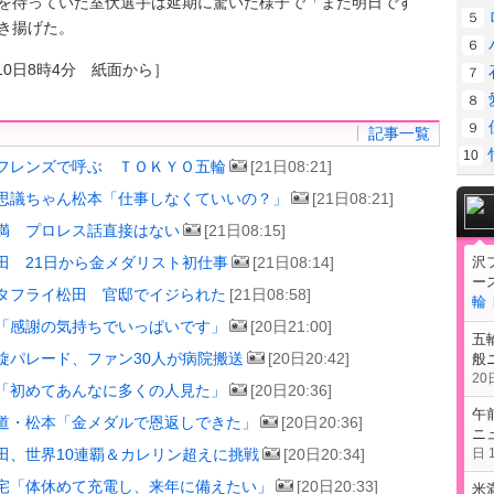
を待っていた室伏選手は延期に驚いた様子で「また明日です
５
き揚げた。
６
10日8時4分 紙面から］
７
８
９
記事一覧
10
フレンズで呼ぶ ＴＯＫＹＯ五輪
[21日08:21]
思議ちゃん松本「仕事しなくていいの？」
[21日08:21]
満 プロレス話直接はない
[21日08:15]
沢
田 21日から金メダリスト初仕事
[21日08:14]
ー
タフライ松田 官邸でイジられた
[21日08:58]
輪
「感謝の気持ちでいっぱいです」
[20日21:00]
五
旋パレード、ファン30人が病院搬送
[20日20:42]
般
20日
「初めてあんなに多くの人見た」
[20日20:36]
午
道・松本「金メダルで恩返しできた」
[20日20:36]
ニ
日 1
田、世界10連覇＆カレリン超えに挑戦
[20日20:34]
宅「体休めて充電し、来年に備えたい」
[20日20:33]
米