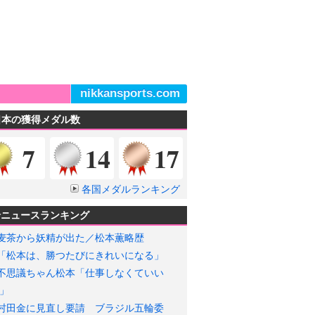
nikkansports.com
日本の獲得メダル数
金メダル
銀メダル
銅メダル
7
14
17
各国メダルランキング
輪ニュースランキング
麦茶から妖精が出た／松本薫略歴
「松本は、勝つたびにきれいになる」
不思議ちゃん松本「仕事しなくていい
」
村田金に見直し要請 ブラジル五輪委