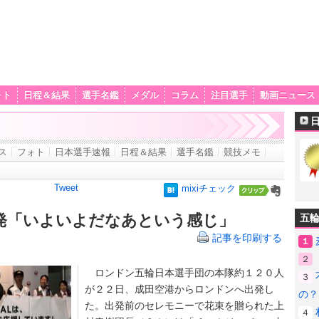
ォト
日程＆結果
選手名鑑
メダル
コラム
注目選手
動画ニュース
ス
フォト
日本選手速報
日程＆結果
選手名鑑
競技メモ
Tweet
mixiチェック
発「いよいよだなあという感じ」
五
記事を印刷する
１
２
ロンドン五輪日本選手団の本隊約１２０人
３
が２２日、成田空港からロンドンへ出発し
の？
た。出発前のセレモニーで花束を贈られた上
４