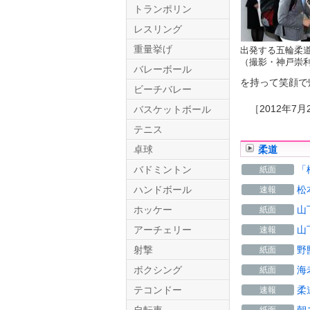
トランポリン
レスリング
重量挙げ
出発する五輪柔
（撮影・神戸崇
バレーボール
を持って笑顔で
ビーチバレー
［2012年7月2
バスケットボール
テニス
Twitter.com
卓球
柔道
バドミントン
「
紙面
ハンドボール
松
速報
ホッケー
山
紙面
アーチェリー
山
速報
射撃
野
紙面
ボクシング
海
紙面
テコンドー
柔
速報