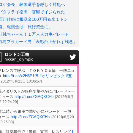
ロゲ会長、韓国選手を厳しく対処へ
バタフライ松田 官邸でイジられた
石川佳純に報奨金100万円＆米１トン
愛、報奨金は「旅行資金に」
佳純ちゃ～ん！１万人人力車パレード
竹島プラカード男「表彰台上がれず残念」
ロンドン五輪
nikkan_olympic
フレンズで呼ぶ ＴＯＫＹＯ五輪 - 一般ニュ
ス
http://t.co/x2H6P1fB
#オリンピック
#五
[
2012年8月21日 10:06:57
]
輪メダリストが銀座で華やかにパレード - 一
ニュース
http://t.co/ZGAQXCHb
[
2012年8月
 12:24:29
]
前11時から銀座で華やかにパレード - 一般
ュース
http://t.co/ZGAQXCHb
[
2012年8月20
0:26:08
]
満、凱旋報告で「連覇」宣言 - レスリング
h