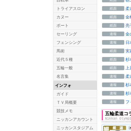
自転車
朝
紙面
トライアスロン
柔
紙面
カヌー
金
紙面
ボート
亮
紙面
セーリング
金
速報
フェンシング
日
速報
馬術
実
紙面
近代５種
杉
紙面
五輪一般
上
紙面
名言集
柔
速報
杉
速報
インフォ
杉
速報
ガイド
フ
速報
ＴＶ局概要
競技メモ
五輪柔道コ
Nikkan Olymp
ニッカンアカウント
ニッカンスタジアム