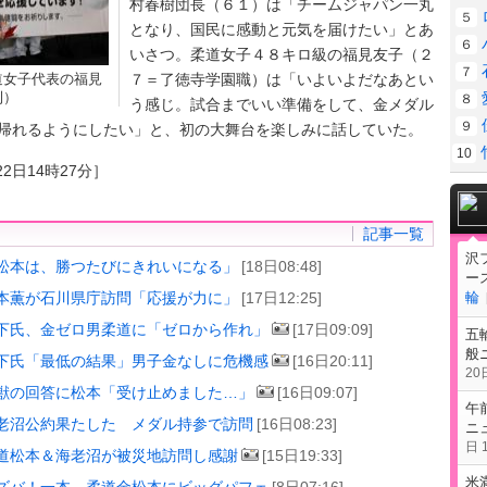
村春樹団長（６１）は「チームジャパン一丸
５
となり、国民に感動と元気を届けたい」とあ
６
いさつ。柔道女子４８キロ級の福見友子（２
７
道女子代表の福見
７＝了徳寺学園職）は「いよいよだなあとい
利）
８
う感じ。試合までいい準備をして、金メダル
９
帰れるようにしたい」と、初の大舞台を楽しみに話していた。
10
2日14時27分］
記事一覧
沢
松本は、勝つたびにきれいになる」
[18日08:48]
ー
輪
本薫が石川県庁訪問「応援が力に」
[17日12:25]
下氏、金ゼロ男柔道に「ゼロから作れ」
[17日09:09]
五
般
下氏「最低の結果」男子金なしに危機感
[16日20:11]
20日
獣の回答に松本「受け止めました…」
[16日09:07]
午
老沼公約果たした メダル持参で訪問
[16日08:23]
ニ
日 1
道松本＆海老沼が被災地訪問し感謝
[15日19:33]
米