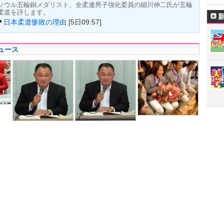
ソウル五輪銅メダリスト、全柔連男子強化委員の細川伸二氏が五輪
柔道を評します。
日本柔道惨敗の理由
[5日09:57]
ュース