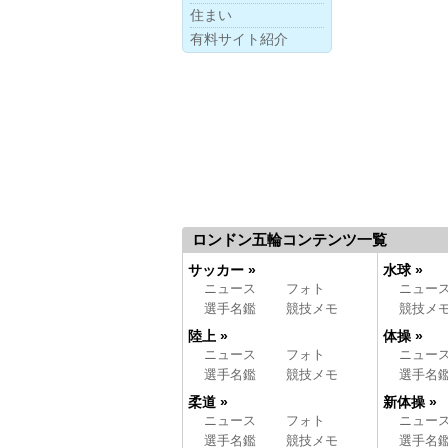
住まい
有料サイト紹介
ロンドン五輪コンテンツ一覧
サッカー »
水球 »
ニュース
フォト
ニュー
選手名鑑
競技メモ
競技メ
陸上 »
体操 »
ニュース
フォト
ニュー
選手名鑑
競技メモ
選手名
柔道 »
新体操 »
ニュース
フォト
ニュー
選手名鑑
競技メモ
選手名