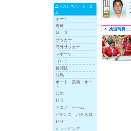
ニッカンスポー
ツ・
コ
ム
ホーム
野球
柔道写真ニ
ＭＬＢ
サッカー
海外サッカー
スポーツ
ゴルフ
格闘技
競馬
ボー
ト・
競
輪・
オー
ト
芸能
社会
アニメ・ゲーム
パチンコ・パチスロ
釣り
ショッピング