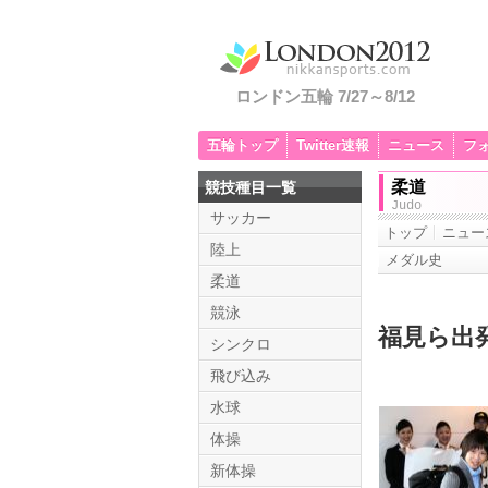
ロンドン五輪 7/27～8/12
五輪トップ
Twitter速報
ニュース
フ
柔道
競技種目一覧
Judo
サッカー
トップ
ニュー
陸上
メダル史
柔道
競泳
福見ら出
シンクロ
飛び込み
水球
体操
新体操