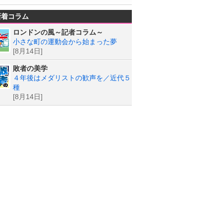
新着コラム
ロンドンの風～記者コラム～
小さな町の運動会から始まった夢
[8月14日]
敗者の美学
４年後はメダリストの歓声を／近代５
種
[8月14日]