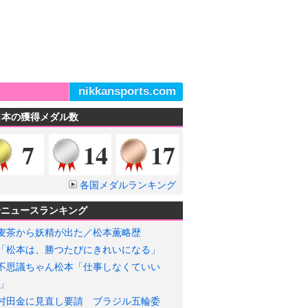
nikkansports.com
日本の獲得メダル数
金メダル
銀メダル
銅メダル
7
14
17
各国メダルランキング
輪ニュースランキング
麦茶から妖精が出た／松本薫略歴
「松本は、勝つたびにきれいになる」
不思議ちゃん松本「仕事しなくていい
」
村田金に見直し要請 ブラジル五輪委