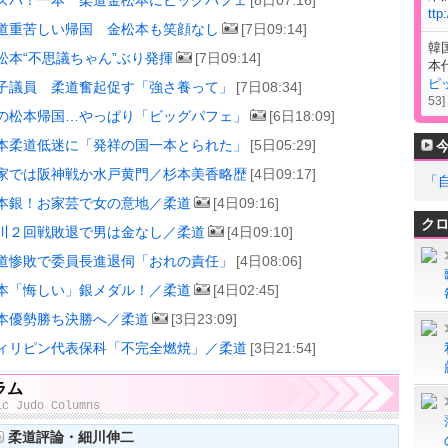
ズバ！一本 柔道金松本にビッグパフェ
[8日07:16]
ttp
道重苦しい帰国 金松本も笑顔なし
[7日09:14]
韓
松本“不思議ちゃん”ぶり発揮
[7日09:14]
本
ピ
子議員 柔道奮起促す「強さ養って」
[7日08:34]
53
]
の松本帰国…やっぱり「ビッグパフェ」
[6日18:09]
本柔道低迷に「発祥の国一本とられた」
[5日05:29]
家では阪神戦か水戸黄門／杉本美香略歴
[4日09:17]
「
本銀！お家芸で女の意地／柔道
[4日09:16]
ク
川２回戦敗退で男は金なし／柔道
[4日09:10]
道惨敗で委員長進退伺「おれの責任」
[4日08:06]
本「悔しい」銀メダル！／柔道
[4日02:45]
本優勢勝ち決勝へ／柔道
[3日23:09]
ィリピン代表保科「不完全燃焼」／柔道
[3日21:54]
ラム
ic Judo Columns
柔道評論・細川伸二