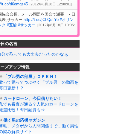
://t.co/d6omgs45
[
2012年8月18日 12:00:01
]
国協会会長、メール問題を国会で謝罪 - 日
代表,サッカー
http://t.co/jCLQsLYo
#オリン
ック
#五輪
#サッカー
[
2012年8月18日 10:05:
今日の名言
自分が取っても大丈夫だったのかなぁ」
ローズアップ情報
「ブル男の部屋」ＯＰＥＮ！
歌って踊ってつぶやく「ブル男」の動画を
毎日更新！？
カードローン、今日借りたい！
私でも審査が通る？人気のカードローンを
厳選比較！即日融資も⇒
働く男の応援マガジン
薄毛、メタボから人間関係まで…働く男性
の悩み解決サイト