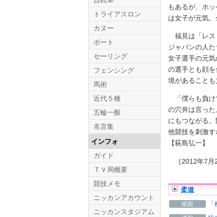
自転車
もあるが、ホッ
トライアスロン
は女子が元気。
カヌー
福見は「レスリ
ボート
ジャパンの人た
セーリング
女子選手の元気
の選手とも顔を
フェンシング
境があることも
馬術
近代５種
「僕らも負けて
の穴井は言った
五輪一般
にもつながる。
名言集
他競技を刺激す
インフォ
【荻島弘一】
ガイド
［2012年7月
ＴＶ局概要
競技メモ
柔道
ニッカンアカウント
「
紙面
ニッカンスタジアム