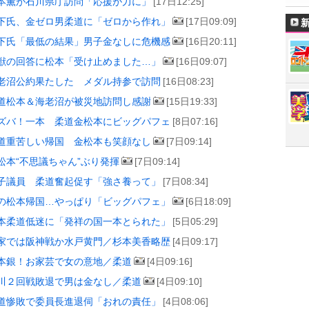
本薫が石川県庁訪問「応援が力に」
[17日12:25]
下氏、金ゼロ男柔道に「ゼロから作れ」
[17日09:09]
下氏「最低の結果」男子金なしに危機感
[16日20:11]
獣の回答に松本「受け止めました…」
[16日09:07]
老沼公約果たした メダル持参で訪問
[16日08:23]
道松本＆海老沼が被災地訪問し感謝
[15日19:33]
ズバ！一本 柔道金松本にビッグパフェ
[8日07:16]
道重苦しい帰国 金松本も笑顔なし
[7日09:14]
松本“不思議ちゃん”ぶり発揮
[7日09:14]
子議員 柔道奮起促す「強さ養って」
[7日08:34]
の松本帰国…やっぱり「ビッグパフェ」
[6日18:09]
本柔道低迷に「発祥の国一本とられた」
[5日05:29]
家では阪神戦か水戸黄門／杉本美香略歴
[4日09:17]
本銀！お家芸で女の意地／柔道
[4日09:16]
川２回戦敗退で男は金なし／柔道
[4日09:10]
道惨敗で委員長進退伺「おれの責任」
[4日08:06]