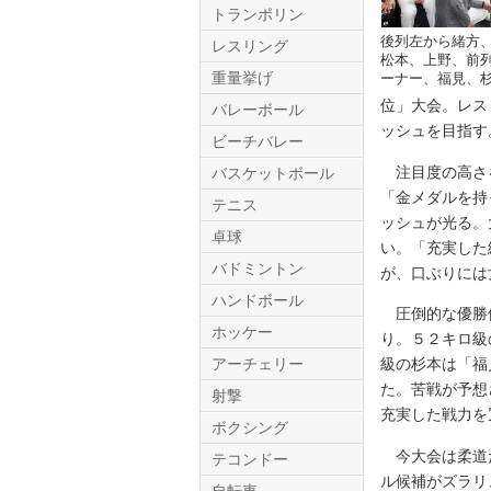
トランポリン
後列左から緒方
レスリング
松本、上野、前
重量挙げ
ーナー、福見、
位」大会。レス
バレーボール
ッシュを目指す
ビーチバレー
注目度の高さを
バスケットボール
「金メダルを持
テニス
Twitter.com
ッシュが光る。
卓球
い。「充実した
バドミントン
が、口ぶりには
ハンドボール
圧倒的な優勝候
ホッケー
り。５２キロ級
アーチェリー
級の杉本は「福
た。苦戦が予想
射撃
充実した戦力を
ボクシング
今大会は柔道だ
テコンドー
ル候補がズラリ