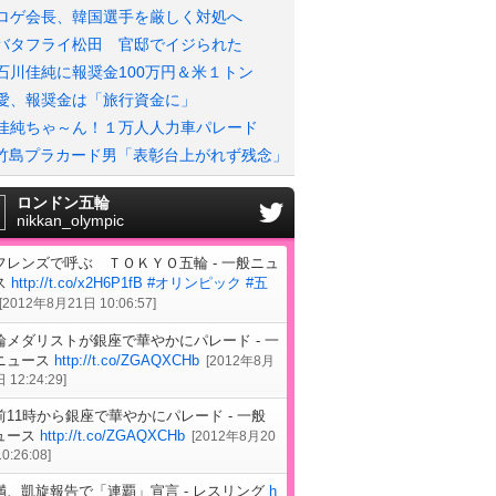
ロゲ会長、韓国選手を厳しく対処へ
バタフライ松田 官邸でイジられた
石川佳純に報奨金100万円＆米１トン
愛、報奨金は「旅行資金に」
佳純ちゃ～ん！１万人人力車パレード
竹島プラカード男「表彰台上がれず残念」
ロンドン五輪
nikkan_olympic
フレンズで呼ぶ ＴＯＫＹＯ五輪 - 一般ニュ
ス
http://t.co/x2H6P1fB
#オリンピック
#五
[
2012年8月21日 10:06:57
]
輪メダリストが銀座で華やかにパレード - 一
ニュース
http://t.co/ZGAQXCHb
[
2012年8月
 12:24:29
]
前11時から銀座で華やかにパレード - 一般
ュース
http://t.co/ZGAQXCHb
[
2012年8月20
0:26:08
]
満、凱旋報告で「連覇」宣言 - レスリング
h