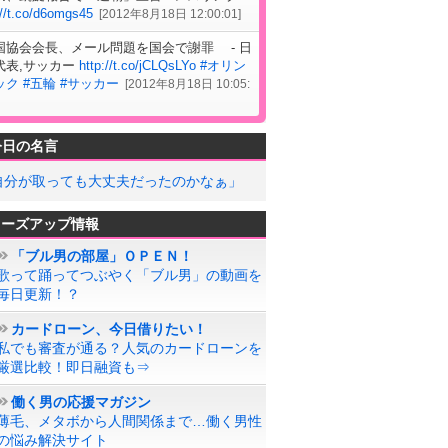
://t.co/d6omgs45
[
2012年8月18日 12:00:01
]
国協会会長、メール問題を国会で謝罪 - 日
代表,サッカー
http://t.co/jCLQsLYo
#オリン
ック
#五輪
#サッカー
[
2012年8月18日 10:05:
今日の名言
自分が取っても大丈夫だったのかなぁ」
ローズアップ情報
「ブル男の部屋」ＯＰＥＮ！
歌って踊ってつぶやく「ブル男」の動画を
毎日更新！？
カードローン、今日借りたい！
私でも審査が通る？人気のカードローンを
厳選比較！即日融資も⇒
働く男の応援マガジン
薄毛、メタボから人間関係まで…働く男性
の悩み解決サイト