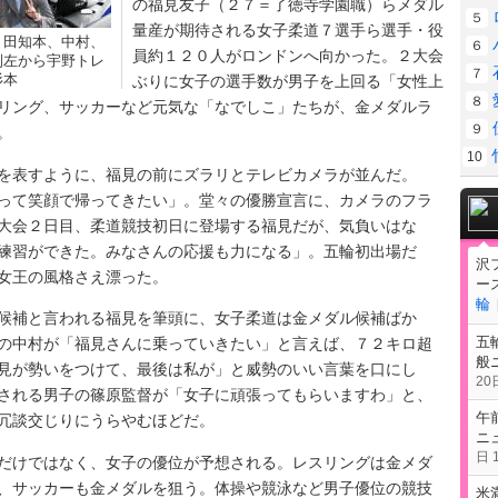
の福見友子（２７＝了徳寺学園職）らメダル
５
量産が期待される女子柔道７選手ら選手・役
、田知本、中村、
６
員約１２０人がロンドンへ向かった。２大会
列左から宇野トレ
７
杉本
ぶりに女子の選手数が男子を上回る「女性上
８
リング、サッカーなど元気な「なでしこ」たちが、金メダルラ
９
。
10
表すように、福見の前にズラリとテレビカメラが並んだ。
って笑顔で帰ってきたい」。堂々の優勝宣言に、カメラのフラ
大会２日目、柔道競技初日に登場する福見だが、気負いはな
練習ができた。みなさんの応援も力になる」。五輪初出場だ
沢
女王の風格さえ漂った。
ー
輪
補と言われる福見を筆頭に、女子柔道は金メダル候補ばか
五
の中村が「福見さんに乗っていきたい」と言えば、７２キロ超
般
見が勢いをつけて、最後は私が」と威勢のいい言葉を口にし
20日
される男子の篠原監督が「女子に頑張ってもらいますわ」と、
午
冗談交じりにうらやむほどだ。
ニ
日 1
けではなく、女子の優位が予想される。レスリングは金メダ
、サッカーも金メダルを狙う。体操や競泳など男子優位の競技
米