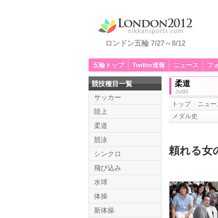
ロンドン五輪 7/27～8/12
五輪トップ
Twitter速報
ニュース
フ
柔道
競技種目一覧
Judo
サッカー
トップ
ニュー
陸上
メダル史
柔道
競泳
頼れる女
シンクロ
飛び込み
水球
体操
新体操