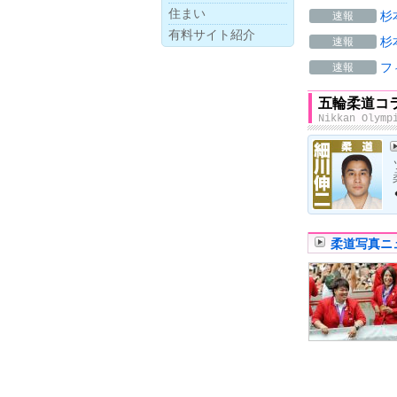
住まい
杉
速報
有料サイト紹介
杉
速報
フ
速報
五輪柔道コ
Nikkan Olymp
柔道写真ニ