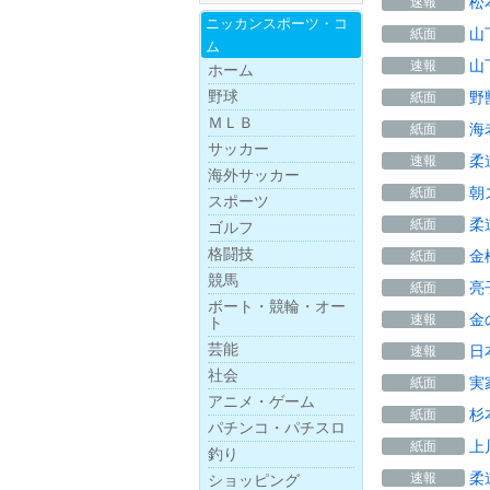
松
速報
ニッカンスポー
ツ・
コ
山
紙面
ム
山
速報
ホーム
野球
野
紙面
ＭＬＢ
海
紙面
サッカー
柔
速報
海外サッカー
朝
紙面
スポーツ
柔
紙面
ゴルフ
格闘技
金
紙面
競馬
亮
紙面
ボー
ト・
競
輪・
オー
金
速報
ト
芸能
日
速報
社会
実
紙面
アニメ・ゲーム
杉
紙面
パチンコ・パチスロ
上
紙面
釣り
柔
速報
ショッピング