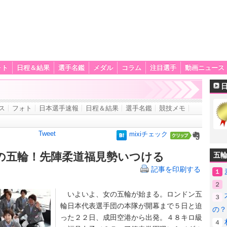
ォト
日程＆結果
選手名鑑
メダル
コラム
注目選手
動画ニュース
ス
フォト
日本選手速報
日程＆結果
選手名鑑
競技メモ
Tweet
mixiチェック
の五輪！先陣柔道福見勢いつける
五
記事を印刷する
１
２
いよいよ、女の五輪が始まる。ロンドン五
３
輪日本代表選手団の本隊が開幕まで５日と迫
の？
った２２日、成田空港から出発。４８キロ級
４