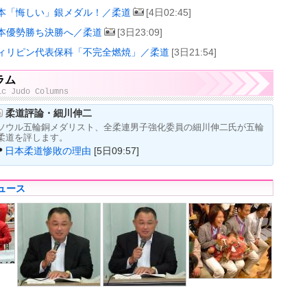
本「悔しい」銀メダル！／柔道
[4日02:45]
本優勢勝ち決勝へ／柔道
[3日23:09]
ィリピン代表保科「不完全燃焼」／柔道
[3日21:54]
ラム
ic Judo Columns
柔道評論・細川伸二
ソウル五輪銅メダリスト、全柔連男子強化委員の細川伸二氏が五輪
柔道を評します。
日本柔道惨敗の理由
[5日09:57]
ュース