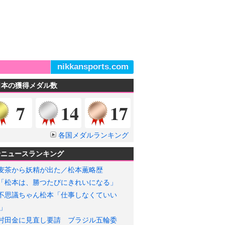
nikkansports.com
日本の獲得メダル数
金メダル
銀メダル
銅メダル
7
14
17
各国メダルランキング
輪ニュースランキング
麦茶から妖精が出た／松本薫略歴
「松本は、勝つたびにきれいになる」
不思議ちゃん松本「仕事しなくていい
」
村田金に見直し要請 ブラジル五輪委