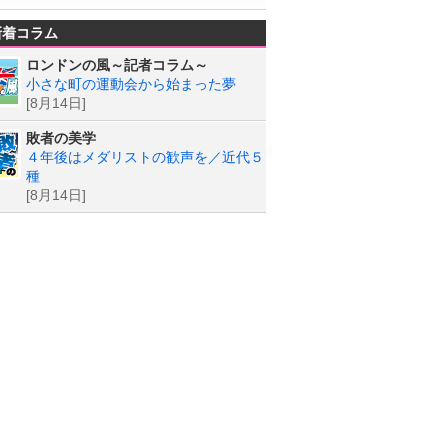
新着コラム
ロンドンの風～記者コラム～
小さな町の運動会から始まった夢
[8月14日]
敗者の美学
４年後はメダリストの歓声を／近代５
種
[8月14日]