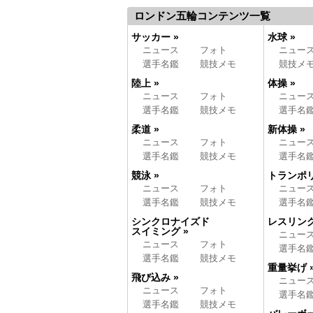
ロンドン五輪コンテンツ一覧
サッカー »
水球 »
ニュース
フォト
ニュー
選手名鑑
競技メモ
競技メ
陸上 »
体操 »
ニュース
フォト
ニュー
選手名鑑
競技メモ
選手名
柔道 »
新体操 »
ニュース
フォト
ニュー
選手名鑑
競技メモ
選手名
競泳 »
トランポリ
ニュース
フォト
ニュー
選手名鑑
競技メモ
選手名
シンクロナイズド
レスリング
スイミング »
ニュー
ニュース
フォト
選手名
選手名鑑
競技メモ
重量挙げ 
飛び込み »
ニュー
ニュース
フォト
選手名
選手名鑑
競技メモ