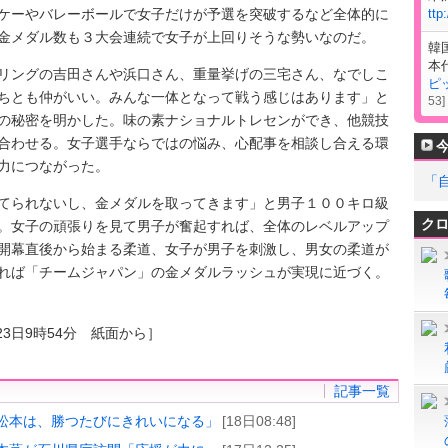
ケーやバレーボールで女子だけが予選を突破するなど全体的に
ttp
金メダル数も３大会連続で女子が上回りそうな勢いなのだ。
韓
本
ングの吉田さんや浜口さん、重量挙げの三宅さん、なでしこ
ピ
ちとも仲がいい。みんな一体となって戦う感じはあります」と
53
]
の秘密を明かした。味の素ナショナルトレセンができ、他競技
合わせる。女子選手ならではの悩み、心配事を相談し合える環
力につながった。
「
られないし、金メダルを取ってきます」と男子１００キロ級
ク
。女子の頑張りを見て男子が奮起すれば、全体のレベルアップ
開幕直後から始まる柔道、女子が男子を刺激し、男女の柔道が
れば「チームジャパン」の金メダルラッシュが実現に近づく。
23日9時54分 紙面から］
記事一覧
松本は、勝つたびにきれいになる」
[18日08:48]