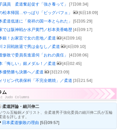
子議員 柔道奮起促す「強さ養って」
[7日08:34]
の松本帰国…やっぱり「ビッグパフェ」
[6日18:09]
本柔道低迷に「発祥の国一本とられた」
[5日05:29]
家では阪神戦か水戸黄門／杉本美香略歴
[4日09:17]
本銀！お家芸で女の意地／柔道
[4日09:16]
川２回戦敗退で男は金なし／柔道
[4日09:10]
道惨敗で委員長進退伺「おれの責任」
[4日08:06]
本「悔しい」銀メダル！／柔道
[4日02:45]
本優勢勝ち決勝へ／柔道
[3日23:09]
ィリピン代表保科「不完全燃焼」／柔道
[3日21:54]
ラム
ic Judo Columns
柔道評論・細川伸二
ソウル五輪銅メダリスト、全柔連男子強化委員の細川伸二氏が五輪
柔道を評します。
日本柔道惨敗の理由
[5日09:57]