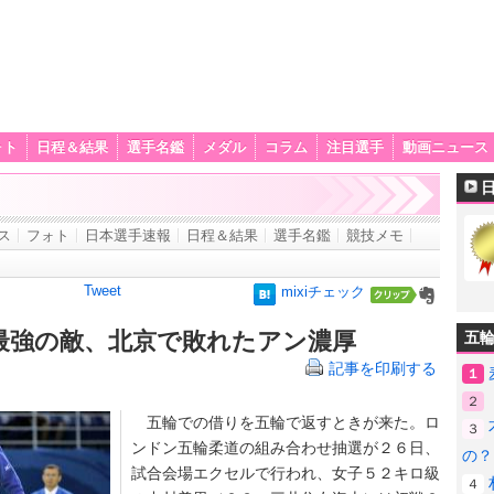
ォト
日程＆結果
選手名鑑
メダル
コラム
注目選手
動画ニュース
ス
フォト
日本選手速報
日程＆結果
選手名鑑
競技メモ
Tweet
mixiチェック
最強の敵、北京で敗れたアン濃厚
五
記事を印刷する
１
２
五輪での借りを五輪で返すときが来た。ロ
３
ンドン五輪柔道の組み合わせ抽選が２６日、
の？
試合会場エクセルで行われ、女子５２キロ級
４