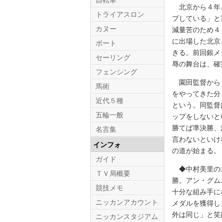
自転車
北京から４年。
トライアスロン
プしている」と
カヌー
減量苦のため４
に出場した北京
ボート
きる。前回銀メ
セーリング
辱の舞台は、確
フェンシング
園田監督から「
馬術
をやってきた分
近代５種
という。同監督
五輪一般
ップをしないと
勝てば準決勝、
名言集
言わないといけ
インフォ
の道が始まる。
ガイド
◆中村美里の北
ＴＶ局概要
勝。アン・グム
競技メモ
十分な組み手に
ニッカンアカウント
メダルを獲得し
外は同じ」と笑
ニッカンスタジアム