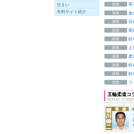
亮
紙面
住まい
有料サイト紹介
金
速報
日
速報
実
紙面
杉
紙面
上
紙面
柔
速報
杉
速報
杉
速報
フ
速報
五輪柔道コ
Nikkan Olymp