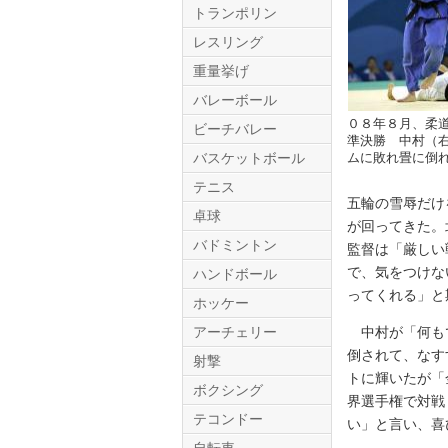
トランポリン
レスリング
重量挙げ
バレーボール
０８年８月、柔
ビーチバレー
準決勝 中村（
バスケットボール
ムに敗れ畳に倒
テニス
Twitter.com
五輪の雪辱だけ
卓球
が回ってきた。
バドミントン
監督は「厳しい
で、気をつけな
ハンドボール
ってくれる」と
ホッケー
アーチェリー
中村が「何もで
倒されて、なす
射撃
トに輝いたが「
ボクシング
界選手権で対戦
テコンドー
い」と言い、喜