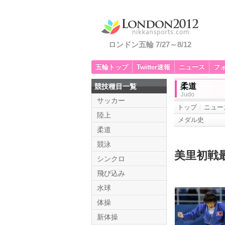
ロンドン五輪 7/27～8/12
五輪トップ
Twitter速報
ニュース
フ
柔道
競技種目一覧
Judo
サッカー
トップ
ニュー
陸上
メダル史
柔道
競泳
美里初戦
シンクロ
飛び込み
水球
体操
新体操