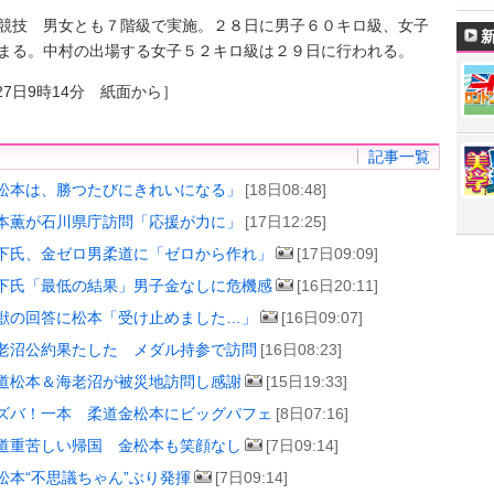
技 男女とも７階級で実施。２８日に男子６０キロ級、女子
まる。中村の出場する女子５２キロ級は２９日に行われる。
27日9時14分 紙面から］
記事一覧
松本は、勝つたびにきれいになる」
[18日08:48]
本薫が石川県庁訪問「応援が力に」
[17日12:25]
下氏、金ゼロ男柔道に「ゼロから作れ」
[17日09:09]
下氏「最低の結果」男子金なしに危機感
[16日20:11]
獣の回答に松本「受け止めました…」
[16日09:07]
老沼公約果たした メダル持参で訪問
[16日08:23]
道松本＆海老沼が被災地訪問し感謝
[15日19:33]
ズバ！一本 柔道金松本にビッグパフェ
[8日07:16]
道重苦しい帰国 金松本も笑顔なし
[7日09:14]
松本“不思議ちゃん”ぶり発揮
[7日09:14]