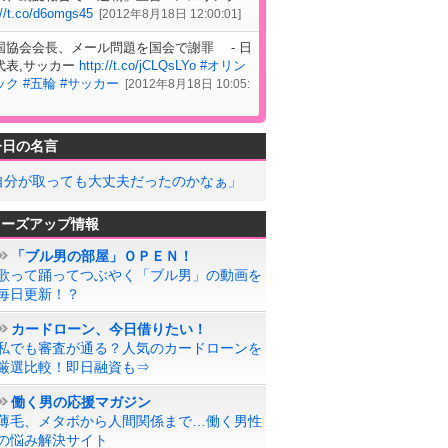
://t.co/d6omgs45
[
2012年8月18日 12:00:01
]
国協会会長、メール問題を国会で謝罪 - 日
代表,サッカー
http://t.co/jCLQsLYo
#オリン
ック
#五輪
#サッカー
[
2012年8月18日 10:05:
今日の名言
自分が取っても大丈夫だったのかなぁ」
ローズアップ情報
「ブル男の部屋」ＯＰＥＮ！
歌って踊ってつぶやく「ブル男」の動画を
毎日更新！？
カードローン、今日借りたい！
私でも審査が通る？人気のカードローンを
厳選比較！即日融資も⇒
働く男の応援マガジン
薄毛、メタボから人間関係まで…働く男性
の悩み解決サイト