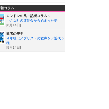
新着コラム
ロンドンの風～記者コラム～
小さな町の運動会から始まった夢
[8月14日]
敗者の美学
４年後はメダリストの歓声を／近代５
種
[8月14日]