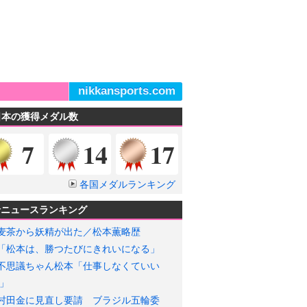
nikkansports.com
日本の獲得メダル数
金メダル
銀メダル
銅メダル
7
14
17
各国メダルランキング
輪ニュースランキング
麦茶から妖精が出た／松本薫略歴
「松本は、勝つたびにきれいになる」
不思議ちゃん松本「仕事しなくていい
」
村田金に見直し要請 ブラジル五輪委