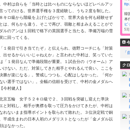
中村は自らを「当時とは比べものにならないほどレベルアッ
ttp
言ってのける。世界選手権を３度経験し、うち２度を制した。
韓
８キロ級から階級を上げたばかりで、世界大会を何も経験せず
本
とは、何もかも違う。そこで再び、宿敵と相まみえることがで
ピ
53
]
ダルのアンは１回戦で格下の英国選手と当たる。準備万端の雪
実に回ってくる。
１発目で引き当てたぞ」と伝えられ、徳野コーチにも「対策
「
、出せるからいいじゃねえか」と言われた中村は、笑っていた
は「１発目なんで準備段階が重要。１試合分の（ウオーム）ア
ク
いけない。ただ、対策してきた相手とやれるんで良い。ここを
決勝が楽になる」。警戒しつつも、心配はしなかった。「何か
ない選手ではない」。全幅の信頼を受けて、中村の金メダルへ
【今村健人】
京五輪 女子５２キロ級で２、３回戦を突破し迎えた準決
エと対戦し、相手が奥襟を取って圧力をかけてきたが、中村は
なれないまま指導ポイントを取られて敗れた。３位決定戦で銅
、平成生まれの日本人初のメダリストとなったが「金メダル以
顔はなかった。