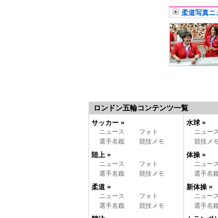
柔道写真ニ
ロンドン五輪コンテンツ一覧
サッカー »
水球 »
ニュース
フォト
ニュー
選手名鑑
競技メモ
競技メ
陸上 »
体操 »
ニュース
フォト
ニュー
選手名鑑
競技メモ
選手名
柔道 »
新体操 »
ニュース
フォト
ニュー
選手名鑑
競技メモ
選手名