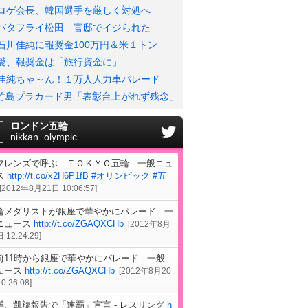
ロゲ会長、韓国選手を厳しく対処へ
バタフライ松田 官邸でイジられた
石川佳純に報奨金100万円＆米１トン
愛、報奨金は「旅行資金に」
佳純ちゃ～ん！１万人人力車パレード
竹島プラカード男「表彰台上がれず残念」
ロンドン五輪
nikkan_olympic
フレンズで呼ぶ ＴＯＫＹＯ五輪 - 一般ニュ
ス
http://t.co/x2H6P1fB
#オリンピック
#五
[
2012年8月21日 10:06:57
]
輪メダリストが銀座で華やかにパレード - 一
ニュース
http://t.co/ZGAQXCHb
[
2012年8月
 12:24:29
]
前11時から銀座で華やかにパレード - 一般
ュース
http://t.co/ZGAQXCHb
[
2012年8月20
0:26:08
]
満、凱旋報告で「連覇」宣言 - レスリング
h