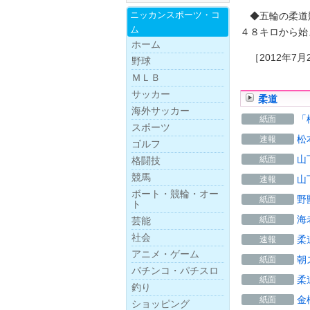
ニッカンスポー
ツ・
コ
◆五輪の柔道競
ム
４８キロから始
ホーム
［2012年7月
野球
ＭＬＢ
サッカー
柔道
海外サッカー
「
紙面
スポーツ
松
速報
ゴルフ
山
紙面
格闘技
競馬
山
速報
ボー
ト・
競
輪・
オー
野
紙面
ト
海
紙面
芸能
社会
柔
速報
アニメ・ゲーム
朝
紙面
パチンコ・パチスロ
柔
紙面
釣り
金
紙面
ショッピング