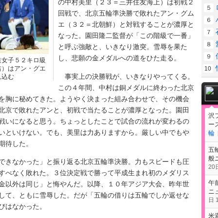
の中村美里（２３＝三井住友海上）は初戦２
５
回戦で、北京五輪準決勝で敗れたアン・グム
６
エ（３２＝北朝鮮）と対戦することが濃厚と
７
なった。園田隆二監督が「この階級で一番」
８
と呼ぶ強敵と、いきなり激突。雪辱を果た
９
し、悲願の金メダルへの道をひた走る。
道女子５２キロ級
右）はアン・グエ
10
事実上の決勝戦が、いきなりやってくる。
れ込む
この４年間、中村は銅メダルに終わった北京
を胸に秘めてきた。ようやく決まった組み合わせで、その機会
北京で敗れたアンと、初戦で当たることが濃厚となった。園田
沢
戦いになると思う。ちょっとしたことで試合の流れが変わるの
ー
いといけない。でも、美里は力ありますから。厳しい中でもや
輪
期待した。
五
般
きなかった」と振り返る北京五輪準決勝。力もスピードも圧
20日
すべなく敗れた。３位決定戦で勝って平成生まれ初のメダリス
午
金以外は同じ」と悔やんだ。以降、１０年アジア大会、昨年世
ニ
して、ともに雪辱した。だが「五輪の借りは五輪でしか返せな
日 1
びはなかった。
米