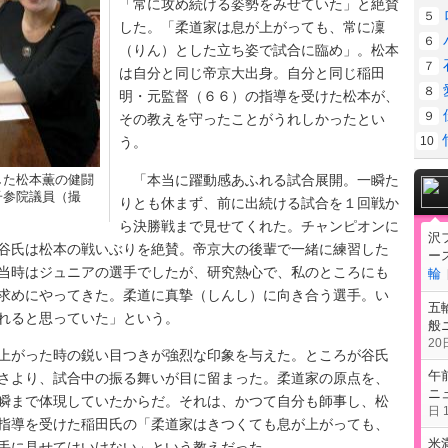
「常に攻め続ける姿勢をみせていた」と絶賛
５
した。「柔道家は息が上がっても、常に凜
６
（りん）とした立ち姿で試合に臨め」。松本
７
は自分と同じ帝京大出身。自分と同じ稲田
８
明・元監督（６６）の指導を受けた松本が、
９
その教えを守ったことがうれしかったとい
10
う。
「本当に躍動感あふれる試合展開。一瞬た
した松本薫の健闘
子参院議員（撮
りとも休まず、前に出続ける試合を１回戦か
ら決勝戦まで見せてくれた。チャンピオンに
沢
谷氏は松本の戦いぶりを絶賛。帝京大の後輩で一緒に練習した
ー
当時はジュニアの選手でしたが、研究熱心で、私のところにも
輪
求めにやってきた。柔道に真摯（しんし）に向き合う選手。い
五
れると思っていた」という。
般
20日
がった時の鋭い目つきが強烈な印象を与えた。ところが谷氏
午
さより、試合中の振る舞いが目に留まった。柔道家の原点を、
ニ
瞬まで体現していたからだ。それは、かつて自分も師事し、松
日 1
指導を受けた稲田氏の「柔道家はきつくても息が上がっても、
米
手に見せてはいけない」という教えだった。