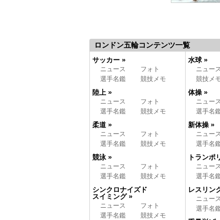
ロンドン五輪コンテンツ一覧
サッカー »
水球 »
ニュース
フォト
ニュー
選手名鑑
競技メモ
競技メ
陸上 »
体操 »
ニュース
フォト
ニュー
選手名鑑
競技メモ
選手名
柔道 »
新体操 »
ニュース
フォト
ニュー
選手名鑑
競技メモ
選手名
競泳 »
トランポリ
ニュース
フォト
ニュー
選手名鑑
競技メモ
選手名
シンクロナイズド
レスリング
スイミング »
ニュー
ニュース
フォト
選手名
選手名鑑
競技メモ