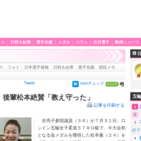
ォト
日程＆結果
選手名鑑
メダル
コラム
注目選手
動画ニュース
ス
フォト
日本選手速報
日程＆結果
選手名鑑
競技メモ
Tweet
mixiチェック
 後輩松本絶賛「教え守った」
五
記事を印刷する
１
２
谷亮子参院議員（３６）が７月３１日、ロ
３
ンドン五輪女子柔道５７キロ級で、今大会初
の？
となる金メダルを獲得した松本薫（２４）を
４