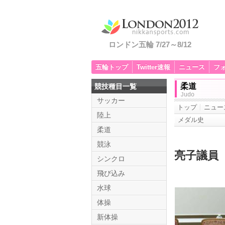
ロンドン五輪 7/27～8/12
五輪トップ
Twitter速報
ニュース
フ
柔道
競技種目一覧
Judo
サッカー
トップ
ニュー
陸上
メダル史
柔道
競泳
亮子議員
シンクロ
飛び込み
水球
体操
新体操