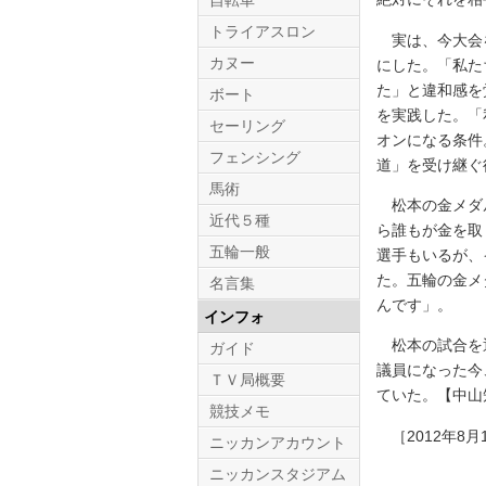
自転車
トライアスロン
実は、今大会を
カヌー
にした。「私た
た」と違和感を
ボート
を実践した。「
セーリング
オンになる条件
フェンシング
道」を受け継ぐ
馬術
松本の金メダル
近代５種
ら誰もが金を取
五輪一般
選手もいるが、
た。五輪の金メ
名言集
んです」。
インフォ
松本の試合を通
ガイド
議員になった今
ＴＶ局概要
ていた。【中山
競技メモ
［2012年8月
ニッカンアカウント
ニッカンスタジアム