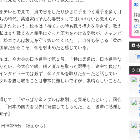
ttp
テレビで見て、肩で息をしたりひざに手をつく選手を多く目
韓
ちの時代、柔道家はそんな姿勢をしてはいけないと教えられ
本
覚えたという。松本は「待て」の時も戦う構えを崩さず、教え
ピ
53
]
私はまだ戦えると相手にぐっと圧力をかける姿勢が、チャンピ
。松本さんは教えを守り抜いてくれた」。自分も信じる「柔の
後輩だからこそ、金を射止めたと感じている。
「
は、今大会の日本選手で第１号。「特に柔道は、日本選手な
りたい。今大会で銀、銅メダルを取った選手も、途中で負けた
ク
インタビューでは必ず、金メダルを取りたかったと話してい
ダルを勝ち取ることは非常に難しいですが、素晴らしいことな
じて、「やっぱり金メダルは格別」と実感したという。国会
、「日本の国力を世界に発信してもらえた」と、後輩に感謝し
知子】
1日9時35分 紙面から］