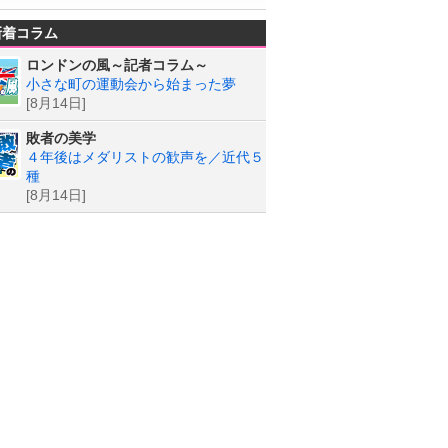
新着コラム
ロンドンの風～記者コラム～
小さな町の運動会から始まった夢
[8月14日]
敗者の美学
４年後はメダリストの歓声を／近代５
種
[8月14日]