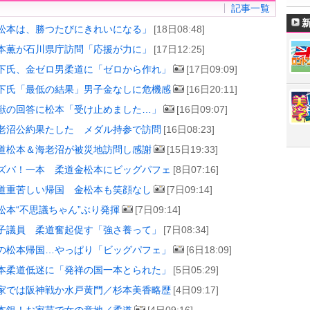
記事一覧
松本は、勝つたびにきれいになる」
[18日08:48]
本薫が石川県庁訪問「応援が力に」
[17日12:25]
下氏、金ゼロ男柔道に「ゼロから作れ」
[17日09:09]
下氏「最低の結果」男子金なしに危機感
[16日20:11]
獣の回答に松本「受け止めました…」
[16日09:07]
老沼公約果たした メダル持参で訪問
[16日08:23]
道松本＆海老沼が被災地訪問し感謝
[15日19:33]
ズバ！一本 柔道金松本にビッグパフェ
[8日07:16]
道重苦しい帰国 金松本も笑顔なし
[7日09:14]
松本“不思議ちゃん”ぶり発揮
[7日09:14]
子議員 柔道奮起促す「強さ養って」
[7日08:34]
の松本帰国…やっぱり「ビッグパフェ」
[6日18:09]
本柔道低迷に「発祥の国一本とられた」
[5日05:29]
家では阪神戦か水戸黄門／杉本美香略歴
[4日09:17]