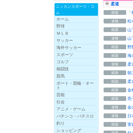
柔道
ニッカンスポー
ツ・
コ
「
ム
紙面
ホーム
松
速報
野球
山
紙面
ＭＬＢ
山
速報
サッカー
野
紙面
海外サッカー
スポーツ
海
紙面
ゴルフ
柔
速報
格闘技
朝
紙面
競馬
柔
紙面
ボー
ト・
競
輪・
オー
ト
金
紙面
芸能
亮
紙面
社会
金
速報
アニメ・ゲーム
日
パチンコ・パチスロ
速報
釣り
実
紙面
ショッピング