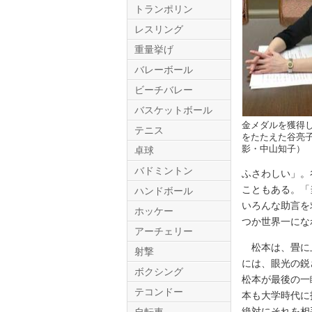
トランポリン
レスリング
重量挙げ
バレーボール
ビーチバレー
バスケットボール
金メダルを獲得
テニス
Twitter.com
をたたえた谷亮
影・中山知子）
卓球
バドミントン
ふさわしい」。
こともある。「
ハンドボール
いろんな助言を
ホッケー
つか世界一にな
アーチェリー
松本は、畳に上
射撃
には、眼光の鋭
ボクシング
松本が最後の一
テコンドー
本も大学時代に
絶対にそれを相