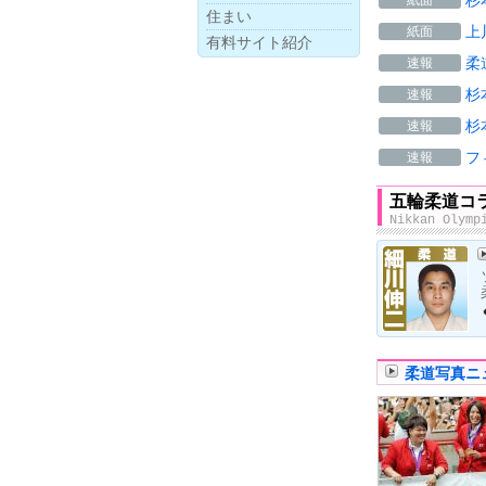
杉
紙面
住まい
上
紙面
有料サイト紹介
柔
速報
杉
速報
杉
速報
フ
速報
五輪柔道コ
Nikkan Olymp
柔道写真ニ