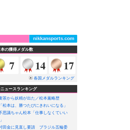
nikkansports.com
日本の獲得メダル数
金メダル
銀メダル
銅メダル
7
14
17
各国メダルランキング
輪ニュースランキング
麦茶から妖精が出た／松本薫略歴
「松本は、勝つたびにきれいになる」
不思議ちゃん松本「仕事しなくていい
」
村田金に見直し要請 ブラジル五輪委