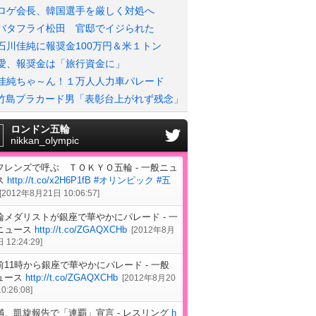
ロゲ会長、韓国選手を厳しく対処へ
バタフライ松田 官邸でイジられた
石川佳純に報奨金100万円＆米１トン
愛、報奨金は「旅行資金に」
佳純ちゃ～ん！１万人人力車パレード
竹島プラカード男「表彰台上がれず残念」
ロンドン五輪
nikkan_olympic
フレンズで呼ぶ ＴＯＫＹＯ五輪 - 一般ニュ
ス
http://t.co/x2H6P1fB
#オリンピック
#五
[
2012年8月21日 10:06:57
]
輪メダリストが銀座で華やかにパレード - 一
ニュース
http://t.co/ZGAQXCHb
[
2012年8月
 12:24:29
]
前11時から銀座で華やかにパレード - 一般
ュース
http://t.co/ZGAQXCHb
[
2012年8月20
0:26:08
]
満、凱旋報告で「連覇」宣言 - レスリング
h