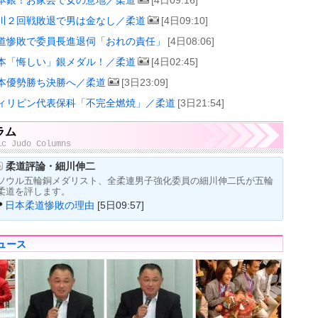
本銀！お家芸で女の意地／柔道
[4日09:16]
川２回戦敗退で男は金なし／柔道
[4日09:10]
道惨敗で委員長進退伺「おれの責任」
[4日08:06]
本「悔しい」銀メダル！／柔道
[4日02:45]
本優勢勝ち決勝へ／柔道
[3日23:09]
ィリピン代表保科「不完全燃焼」／柔道
[3日21:54]
ラム
ic Judo Columns
柔道評論・細川伸二
ソウル五輪銅メダリスト、全柔連男子強化委員の細川伸二氏が五輪
柔道を評します。
日本柔道惨敗の理由
[5日09:57]
ュース