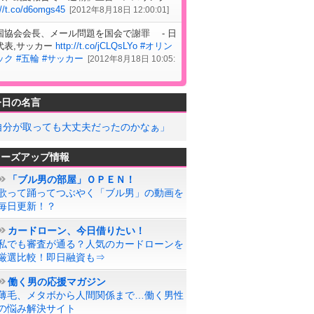
://t.co/d6omgs45
[
2012年8月18日 12:00:01
]
国協会会長、メール問題を国会で謝罪 - 日
代表,サッカー
http://t.co/jCLQsLYo
#オリン
ック
#五輪
#サッカー
[
2012年8月18日 10:05:
今日の名言
自分が取っても大丈夫だったのかなぁ」
ローズアップ情報
「ブル男の部屋」ＯＰＥＮ！
歌って踊ってつぶやく「ブル男」の動画を
毎日更新！？
カードローン、今日借りたい！
私でも審査が通る？人気のカードローンを
厳選比較！即日融資も⇒
働く男の応援マガジン
薄毛、メタボから人間関係まで…働く男性
の悩み解決サイト