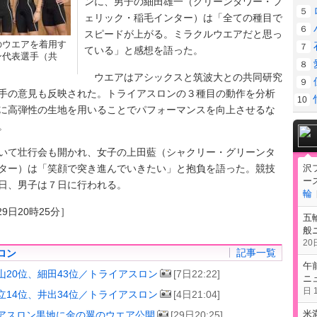
ンに、男子の細田雄一（グリーンタワー・フ
５
ェリック・稲毛インター）は「全ての種目で
６
スピードが上がる。ミラクルウエアだと思っ
のウエアを着用す
７
ている」と感想を語った。
ン代表選手（共
８
ウエアはアシックスと筑波大との共同研究
９
手の意見も反映された。トライアスロンの３種目の動作を分析
10
に高弾性の生地を用いることでパフォーマンスを向上させるな
。
て壮行会も開かれ、女子の上田藍（シャクリー・グリーンタ
沢
ター）は「笑顔で突き進んでいきたい」と抱負を語った。競技
ー
日、男子は７日に行われる。
輪
9日20時25分］
五
般
20日
記事一覧
ロン
午
山20位、細田43位／トライアスロン
[7日22:22]
ニ
日 1
立14位、井出34位／トライアスロン
[4日21:04]
米
アスロン黒地に金の翼のウエア公開
[29日20:25]