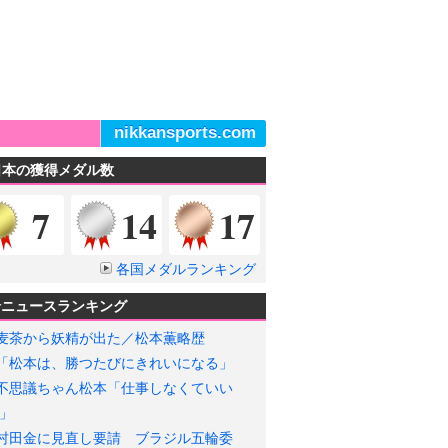
nikkansports.com
日本の獲得メダル数
金メダル
銀メダル
銅メダル
7
14
17
各国メダルランキング
輪ニュースランキング
麦茶から妖精が出た／松本薫略歴
「松本は、勝つたびにきれいになる」
不思議ちゃん松本「仕事しなくていい
」
村田金に見直し要請 ブラジル五輪委