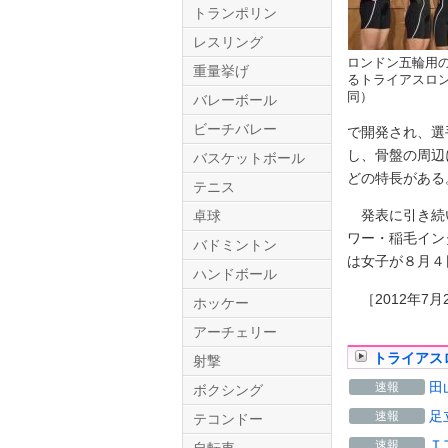
トランポリン
レスリング
ロンドン五輪用
重量挙げ
るトライアスロ
同）
バレーボール
ビーチバレー
で開発され、選
し、骨盤の周辺
バスケットボール
どの特長がある
テニス
Twitter.com
発表に引き続い
卓球
ワー・稲毛イン
バドミントン
は女子が８月４
ハンドボール
［2012年7月2
ホッケー
アーチェリー
トライアス
射撃
田
速報
ボクシング
足
速報
テコンドー
Ｔ
速報