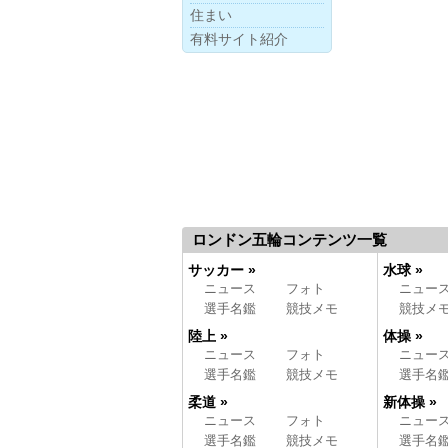
住まい
有料サイト紹介
ロンドン五輪コンテンツ一覧
サッカー »
水球 »
ニュース
フォト
ニュー
選手名鑑
競技メモ
競技メ
陸上 »
体操 »
ニュース
フォト
ニュー
選手名鑑
競技メモ
選手名
柔道 »
新体操 »
ニュース
フォト
ニュー
選手名鑑
競技メモ
選手名