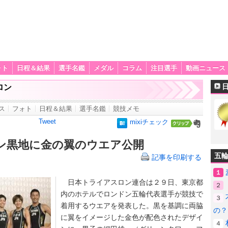
ォト
日程＆結果
選手名鑑
メダル
コラム
注目選手
動画ニュース
ロン
ス
フォト
日程＆結果
選手名鑑
競技メモ
Tweet
mixiチェック
ン黒地に金の翼のウエア公開
五
記事を印刷する
１
日本トライアスロン連合は２９日、東京都
２
内のホテルでロンドン五輪代表選手が競技で
３
着用するウエアを発表した。黒を基調に両脇
の？
に翼をイメージした金色が配色されたデザイ
４