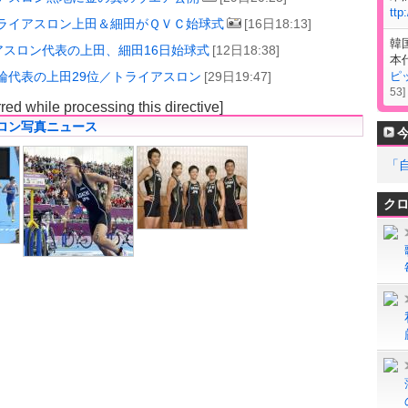
ttp
ライアスロン上田＆細田がＱＶＣ始球式
[16日18:13]
韓
アスロン代表の上田、細田16日始球式
[12日18:38]
本
輪代表の上田29位／トライアスロン
[29日19:47]
ピ
53
]
rred while processing this directive]
ロン写真ニュース
「
ク