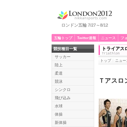
ロンドン五輪 7/27～8/12
五輪トップ
Twitter速報
ニュース
フ
トライアス
競技種目一覧
Triathlon
サッカー
トップ
ニュー
陸上
柔道
Ｔアスロ
競泳
シンクロ
飛び込み
水球
体操
新体操