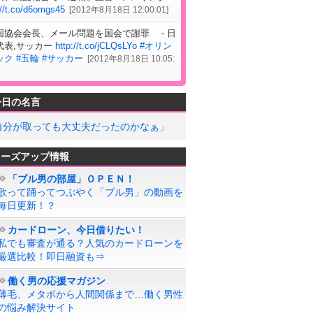
://t.co/d6omgs45
[
2012年8月18日 12:00:01
]
国協会会長、メール問題を国会で謝罪 - 日
代表,サッカー
http://t.co/jCLQsLYo
#オリン
ック
#五輪
#サッカー
[
2012年8月18日 10:05:
今日の名言
自分が取っても大丈夫だったのかなぁ」
ローズアップ情報
「ブル男の部屋」ＯＰＥＮ！
歌って踊ってつぶやく「ブル男」の動画を
毎日更新！？
カードローン、今日借りたい！
私でも審査が通る？人気のカードローンを
厳選比較！即日融資も⇒
働く男の応援マガジン
薄毛、メタボから人間関係まで…働く男性
の悩み解決サイト