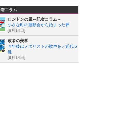
新着コラム
ロンドンの風～記者コラム～
小さな町の運動会から始まった夢
[8月14日]
敗者の美学
４年後はメダリストの歓声を／近代５
種
[8月14日]