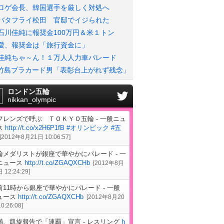
ロゲ会長、韓国選手を厳しく対処へ
バタフライ松田 官邸でイジられた
石川佳純に報奨金100万円＆米１トン
愛、報奨金は「旅行資金に」
佳純ちゃ～ん！１万人人力車パレード
竹島プラカード男「表彰台上がれず残念」
ロンドン五輪
nikkan_olympic
フレンズで呼ぶ ＴＯＫＹＯ五輪 - 一般ニュ
ス
http://t.co/x2H6P1fB
#オリンピック
#五
[
2012年8月21日 10:06:57
]
輪メダリストが銀座で華やかにパレード - 一
ニュース
http://t.co/ZGAQXCHb
[
2012年8月
 12:24:29
]
前11時から銀座で華やかにパレード - 一般
ュース
http://t.co/ZGAQXCHb
[
2012年8月20
0:26:08
]
満、凱旋報告で「連覇」宣言 - レスリング
h