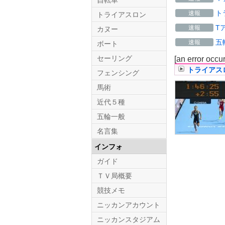
自転車
ト
速報
トライアスロン
T
速報
カヌー
五
速報
ボート
セーリング
[an error occu
トライアス
フェンシング
馬術
近代５種
五輪一般
名言集
インフォ
ガイド
ＴＶ局概要
競技メモ
ニッカンアカウント
ニッカンスタジアム