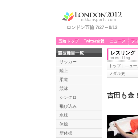
ロンドン五輪 7/27～8/12
五輪トップ
Twitter速報
ニュース
フ
レスリング
競技種目一覧
Wrestling
サッカー
トップ
ニュー
陸上
メダル史
柔道
競泳
吉田も金
シンクロ
飛び込み
水球
体操
新体操