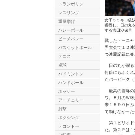
トランポリン
レスリング
女子５５キロ級
重量挙げ
獲得し、日の丸
バレーボール
する吉田沙保里
ビーチバレー
戦したトーニャ
界大会で１２連
バスケットボール
つ連覇記録に並
テニス
Twitter.com
卓球
日の丸が躍るス
何倍にもふくれ
バドミントン
たバービーク（
ハンドボール
最高の雪辱の舞
ホッケー
ワ。５月のＷ杯
アーチェリー
来１５９０日ぶ
射撃
て動けなかった
ボクシング
第１ピリオド（
テコンドー
た。第２Ｐは１