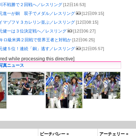
川不戦勝で２回戦へ／レスリング
[12日16:53]
元進一が銅 双子でメダル／レスリング
[12日09:15]
イマゾフＶ３カレリン並ぶ／レスリング
[12日08:15]
元健一は３位決定戦へ／レスリング
[12日06:27]
6キロ級米満２回戦で世界王者と対戦か
[12日06:25]
元健５位！連続「銅」逃す／レスリング
[12日05:57]
rred while processing this directive]
写真ニュース
ビーチバレー »
アーチェリー »