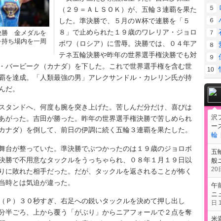
５
（２９＝ＡＬＳＯＫ）が、五輪３連覇を果た
した。準決勝で、５月のＷ杯で連勝を「５
６
８」で止められた１９歳のワレリア・ジョロ
７
決勝 金メダルを
を持ち場内を一周
ボワ（ロシア）に雪辱。決勝では、０４年ア
８
テネ五輪決勝や昨年の世界選手権決勝でも対
９
・バービーク（カナダ）を下した。これで世界選手権を含む世
10
覇を達成。「人類最強の男」アレクサンドル・カレリン氏が持
んだ。
タンドへ、何度も腕を突き上げた。苦しんだ分だけ、喜びは
沢
あがった。吉田が勝った。昨年の世界選手権決勝で苦しめられ
ー
カナダ）を倒して、前日の伊調に続く五輪３連覇を果たした。
輪
台が整っていた。準決勝でぶつかったのは１９歳のジョロボ
五
決勝で不用意なタックルをうっちゃられ、０８年１月１９日以
般
20日
りに敗れた相手だった。だが、タックルを返されることが怖く
当時とは気迫が違った。
午
ニ
Ｐ）３０秒すぎ、右足への鋭いタックルを決めて押し出し
日 1
分半ごろ、上から覆う「がぶり」からニアフォールで２点を奪
米