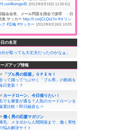
://t.co/d6omgs45
[
2012年8月18日 12:00:01
]
国協会会長、メール問題を国会で謝罪 - 日
代表,サッカー
http://t.co/jCLQsLYo
#オリン
ック
#五輪
#サッカー
[
2012年8月18日 10:05:
今日の名言
自分が取っても大丈夫だったのかなぁ」
ローズアップ情報
「ブル男の部屋」ＯＰＥＮ！
歌って踊ってつぶやく「ブル男」の動画を
毎日更新！？
カードローン、今日借りたい！
私でも審査が通る？人気のカードローンを
厳選比較！即日融資も⇒
働く男の応援マガジン
薄毛、メタボから人間関係まで…働く男性
の悩み解決サイト