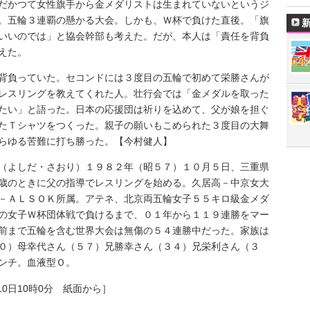
だかつて女性旗手から金メダリストは生まれていないというジ
。五輪３連覇の懸かる大会。しかも、Ｗ杯で負けた直後。「旗
いいのでは」と協会幹部も考えた。だが、本人は「責任を背負
えた。
負っていた。セコンドには３度目の五輪で初めて栄勝さんが
レスリングを教えてくれた人。壮行会では「金メダルを取った
たい」と語った。日本の応援団は祈りを込めて、父が娘を担ぐ
たＴシャツをつくった。親子の願いもこめられた３度目の大舞
らゆる苦難に打ち勝った。【今村健人】
よしだ・さおり）１９８２年（昭５７）１０月５日、三重県
歳のときに父の指導でレスリングを始める。久居高－中京女大
－ＡＬＳＯＫ所属。アテネ、北京両五輪女子５５キロ級金メダ
の女子Ｗ杯団体戦で負けるまで、０１年から１１９連勝をマー
前まで五輪を含む世界大会は無傷の５４連勝中だった。家族は
０）母幸代さん（５７）兄勝幸さん（３４）兄栄利さん（３
ンチ。血液型Ｏ。
10日10時0分 紙面から］