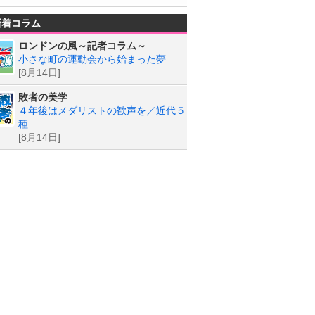
新着コラム
ロンドンの風～記者コラム～
小さな町の運動会から始まった夢
[8月14日]
敗者の美学
４年後はメダリストの歓声を／近代５
種
[8月14日]