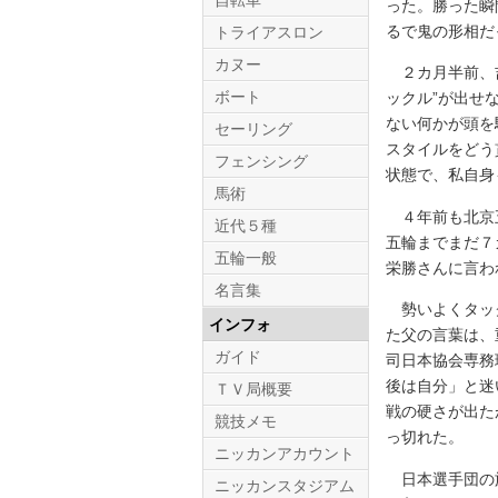
自転車
った。勝った瞬
るで鬼の形相だ
トライアスロン
カヌー
２カ月半前、吉
ボート
ックル”が出せ
ない何かが頭を
セーリング
スタイルをどう
フェンシング
状態で、私自身
馬術
４年前も北京五
近代５種
五輪までまだ７
五輪一般
栄勝さんに言わ
名言集
勢いよくタック
インフォ
た父の言葉は、
ガイド
司日本協会専務
後は自分」と迷
ＴＶ局概要
戦の硬さが出た
競技メモ
っ切れた。
ニッカンアカウント
日本選手団の旗
ニッカンスタジアム