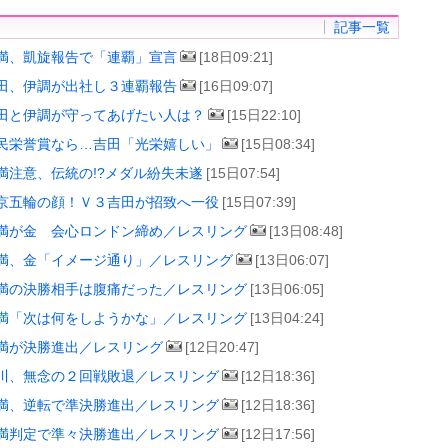
記事一覧
満、凱旋報告で「連覇」宣言
[18日09:21]
田、伊調が出社し３連覇報告
[16日09:07]
田と伊調が守ってあげたい人は？
[15日22:10]
民栄誉賞なら…吉田「光栄嬉しい」
[15日08:34]
満注意、伝統の!?メダル紛失未遂
[15日07:54]
京五輪の顔！Ｖ３吉田が招致へ一役
[15日07:39]
満が金 会心ロンドン締め／レスリング
[13日08:48]
満、金「イメージ通り」／レスリング
[13日06:07]
満の決勝相手は腹痛だった／レスリング
[13日06:05]
満「次は何をしようかな」／レスリング
[13日04:24]
満が決勝進出／レスリング
[12日20:47]
川、無念の２回戦敗退／レスリング
[12日18:36]
満、逆転で準決勝進出／レスリング
[12日18:36]
満判定で準々決勝進出／レスリング
[12日17:56]