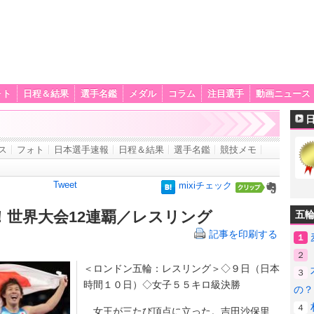
ォト
日程＆結果
選手名鑑
メダル
コラム
注目選手
動画ニュース
ス
フォト
日本選手速報
日程＆結果
選手名鑑
競技メモ
Tweet
mixiチェック
！世界大会12連覇／レスリング
五
記事を印刷する
１
２
＜ロンドン五輪：レスリング＞◇９日（日本
３
時間１０日）◇女子５５キロ級決勝
の？
４
女王が三たび頂点に立った。吉田沙保里