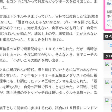
間、セコンドに向かって何度もガッツポーズを繰り出した。ま
ttp
った。
韓
田はトンネルをさまよっていた。Ｗ杯では改良した“近距離タ
本
ピ
なかった。「返されるんじゃないかとか、ブレーキを掛ける見え
53
]
駆けめぐった」。光が見えない。食事がのどを通らず、自分の
貫けばいいか悩んだ。練習も上の空。栄監督は「力が入らない
も眠れなかった」と苦しみを打ち明けた。
「
輪前のＷ杯で連勝記録を１１９で止められた。だが、当時は
カ月もあった。今度は時間がない。そんなとき、父でコーチの
ク
れた。「小さいころの動きを思い出せ」。
ルに飛び込んだ時代。勝ち続けていたときには言われなかっ
重く響いた。７６年モントリオール五輪金メダリストの高田裕
理事にも、好調だったアテネ五輪のビデオを見せられた。「最
いを断ち切り、自分の距離で戦うことを決めた。２回戦こそ初
が、準々決勝のラトケビッチ戦は鋭いタックルを見舞った。吹
手として開会式に参加するため、試合の１５日前にロンドン