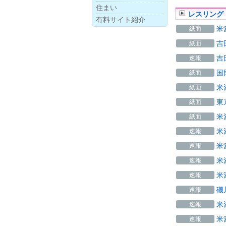
住まい
レスリング
有料サイト紹介
米
紙面
吉
紙面
吉
速報
国
紙面
米
紙面
東
紙面
米
紙面
米
速報
米
速報
米
速報
米
速報
磯
速報
米
速報
米
速報