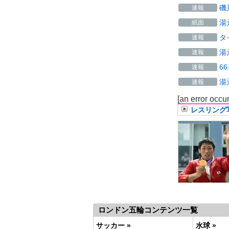
磯
速報
湯
紙面
タ
速報
湯
速報
6
速報
湯
速報
[an error occu
レスリング
ロンドン五輪コンテンツ一覧
サッカー »
水球 »