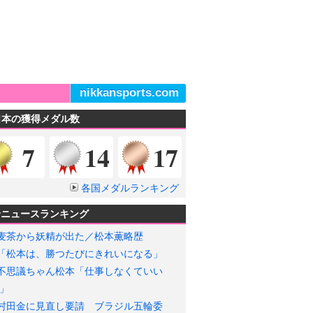
nikkansports.com
日本の獲得メダル数
金メダル
銀メダル
銅メダル
7
14
17
各国メダルランキング
輪ニュースランキング
麦茶から妖精が出た／松本薫略歴
「松本は、勝つたびにきれいになる」
不思議ちゃん松本「仕事しなくていい
」
村田金に見直し要請 ブラジル五輪委