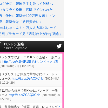
ロゲ会長、韓国選手を厳しく対処へ
バタフライ松田 官邸でイジられた
石川佳純に報奨金100万円＆米１トン
愛、報奨金は「旅行資金に」
佳純ちゃ～ん！１万人人力車パレード
竹島プラカード男「表彰台上がれず残念」
ロンドン五輪
nikkan_olympic
フレンズで呼ぶ ＴＯＫＹＯ五輪 - 一般ニュ
ス
http://t.co/x2H6P1fB
#オリンピック
#五
[
2012年8月21日 10:06:57
]
輪メダリストが銀座で華やかにパレード - 一
ニュース
http://t.co/ZGAQXCHb
[
2012年8月
 12:24:29
]
前11時から銀座で華やかにパレード - 一般
ュース
http://t.co/ZGAQXCHb
[
2012年8月20
0:26:08
]
満、凱旋報告で「連覇」宣言 - レスリング
h