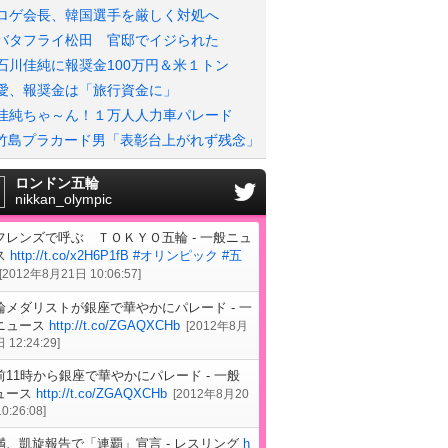
ロゲ会長、韓国選手を厳しく対処へ
バタフライ松田 官邸でイジられた
石川佳純に報奨金100万円＆米１トン
愛、報奨金は「旅行資金に」
佳純ちゃ～ん！１万人人力車パレード
竹島プラカード男「表彰台上がれず残念」
ロンドン五輪
nikkan_olympic
フレンズで呼ぶ ＴＯＫＹＯ五輪 - 一般ニュ
ス
http://t.co/x2H6P1fB
#オリンピック
#五
[
2012年8月21日 10:06:57
]
輪メダリストが銀座で華やかにパレード - 一
ニュース
http://t.co/ZGAQXCHb
[
2012年8月
 12:24:29
]
前11時から銀座で華やかにパレード - 一般
ュース
http://t.co/ZGAQXCHb
[
2012年8月20
0:26:08
]
満、凱旋報告で「連覇」宣言 - レスリング
h