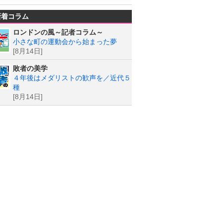
新着コラム
ロンドンの風～記者コラム～
小さな町の運動会から始まった夢
[8月14日]
敗者の美学
４年後はメダリストの歓声を／近代５
種
[8月14日]