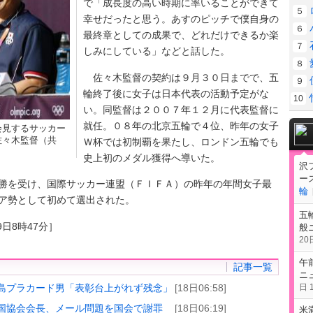
で「成長度の高い時期に率いることができて
５
幸せだったと思う。あすのピッチで僕自身の
６
最終章としての成果で、どれだけできるか楽
７
しみにしている」などと話した。
８
佐々木監督の契約は９月３０日までで、五
９
輪終了後に女子は日本代表の活動予定がな
10
い。同監督は２００７年１２月に代表監督に
就任。０８年の北京五輪で４位、昨年の女子
会見するサッカー
佐々木監督（共
Ｗ杯では初制覇を果たし、ロンドン五輪でも
史上初のメダル獲得へ導いた。
沢
ー
を受け、国際サッカー連盟（ＦＩＦＡ）の昨年の年間女子最
輪
ア勢として初めて選出された。
五
9日8時47分］
般
20日
午
記事一覧
ニ
島プラカード男「表彰台上がれず残念」
[18日06:58]
日 1
国協会会長、メール問題を国会で謝罪
[18日06:19]
米