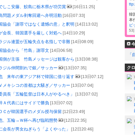
ttp
でしこ安藤、鮫島に栃木県が功労賞
[16日11:25]
韓
島問題メダル剥奪回避へ弁明活動
[16日07:33]
本
国協会「謝罪ではなく遺憾の意」と釈明
[14日13:02]
ピ
53
]
ゲ会長、韓国選手を厳しく対処へ
[14日10:29]
ラジル連盟が五輪失点を名指しで非難
[14日08:09]
国協会から「竹島」謝罪文
[14日06:58]
「
国側が主張 竹島メッセージは観客から
[13日08:38]
ク
ラジル仲間割れで銀／サッカー
[13日07:35]
也 来年の東アジア杯で韓国に借り返す
[13日07:12]
Ｖメキシコの首都は大騒ぎ／サッカー
[13日07:04]
委員長「五輪監督は日本人がやるべき」
[13日07:02]
井Ａ代表にはサイドで勝負
[13日07:02]
ＯＣが韓国選手のメダル授与保留
[12日23:49]
也、五輪→Ｗ杯へ再び臨戦態勢
[12日22:35]
仁会長が男女ねぎらう「よくやった」
[12日20:46]