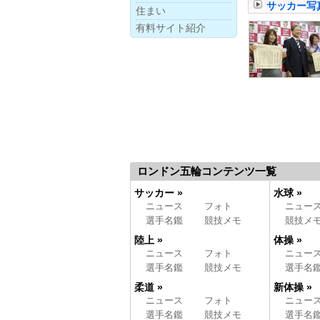
サッカー写
住まい
有料サイト紹介
ロンドン五輪コンテンツ一覧
サッカー »
水球 »
ニュース
フォト
ニュー
選手名鑑
競技メモ
競技メ
陸上 »
体操 »
ニュース
フォト
ニュー
選手名鑑
競技メモ
選手名
柔道 »
新体操 »
ニュース
フォト
ニュー
選手名鑑
競技メモ
選手名