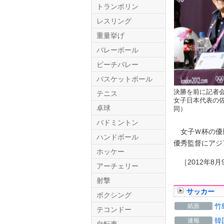
トランポリン
レスリング
重量挙げ
バレーボール
ビーチバレー
バスケットボール
決勝を前に記者
テニス
Twitter.com
女子日本代表の
卓球
同）
バドミントン
女子Ｗ杯の優勝
ハンドボール
優秀監督にアジ
ホッケー
［2012年8月
アーチェリー
射撃
サッカー
ボクシング
竹
紙面
テコンドー
韓
速報