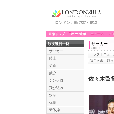
ロンドン五輪 7/27～8/12
五輪トップ
Twitter速報
ニュース
フ
サッカー
競技種目一覧
Soccer
サッカー
トップ
ニュー
陸上
選手名鑑
競技
柔道
競泳
佐々木監
シンクロ
飛び込み
水球
体操
新体操