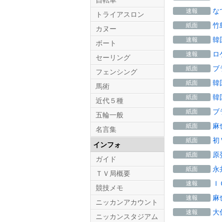
自転車
な
速報
トライアスロン
竹
紙面
カヌー
韓
速報
ボート
ロ
速報
セーリング
ブ
紙面
フェンシング
韓
紙面
馬術
韓
紙面
近代５種
ブ
紙面
五輪一般
麻
紙面
名言集
初
紙面
インフォ
原
紙面
ガイド
永
紙面
ＴＶ局概要
Ｉ
速報
競技メモ
麻
速報
ニッカンアカウント
大
速報
ニッカンスタジアム