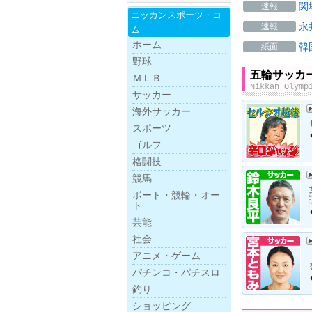
関
速報
ニッカンスポー
ツ・
コ
永
速報
ム
ホーム
韓
紙面
野球
五輪サッカ
ＭＬＢ
Nikkan Olymp
サッカー
海外サッカー
スポーツ
ゴルフ
格闘技
競馬
ボー
ト・
競
輪・
オー
ト
芸能
社会
アニメ・ゲーム
パチンコ・パチスロ
釣り
ショッピング