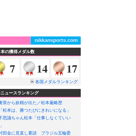
nikkansports.com
日本の獲得メダル数
金メダル
銀メダル
銅メダル
7
14
17
各国メダルランキング
輪ニュースランキング
麦茶から妖精が出た／松本薫略歴
「松本は、勝つたびにきれいになる」
不思議ちゃん松本「仕事しなくていい
」
村田金に見直し要請 ブラジル五輪委