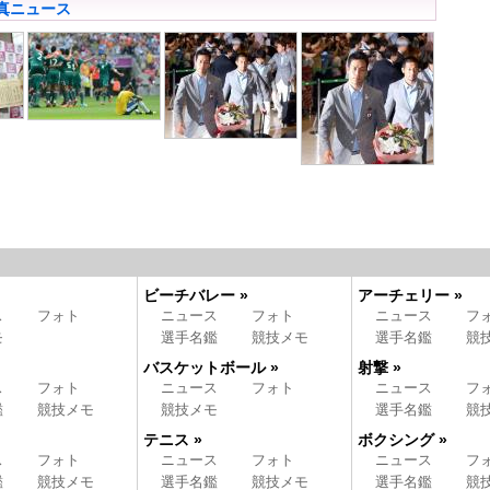
真ニュース
ビーチバレー »
アーチェリー »
ス
フォト
ニュース
フォト
ニュース
フ
モ
選手名鑑
競技メモ
選手名鑑
競
バスケットボール »
射撃 »
ス
フォト
ニュース
フォト
ニュース
フ
鑑
競技メモ
競技メモ
選手名鑑
競
テニス »
ボクシング »
ス
フォト
ニュース
フォト
ニュース
フ
鑑
競技メモ
選手名鑑
競技メモ
選手名鑑
競