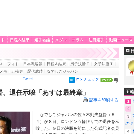
ォト
日程＆結果
選手名鑑
メダル
コラム
注目選手
動画ニュース
ス
フォト
日本戦速報
日程＆結果
男子決勝Ｔ
女子決勝Ｔ
メモ
五輪史
歴代成績
なでしこジャパン
Tweet
mixiチェック
督、退任示唆「あすは最終章」
五
記事を印刷する
１
２
なでしこジャパンの佐々木則夫監督（５
３
４）が８日、ロンドン五輪限りでの退任を示
の？
唆した。９日の決勝を前にした公式記者会見
４