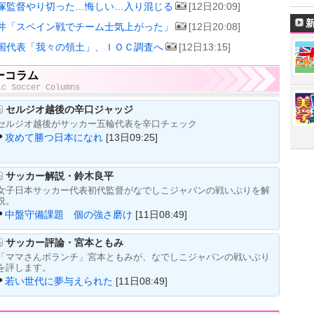
塚監督やり切った…悔しい…入り混じる
[12日20:09]
井「スペイン戦でチーム士気上がった」
[12日20:08]
国代表「我々の領土」、ＩＯＣ調査へ
[12日13:15]
ーコラム
ic Soccer Columns
セルジオ越後の辛口ジャッジ
セルジオ越後がサッカー五輪代表を辛口チェック
攻めて勝つ日本になれ
[13日09:25]
サッカー解説・鈴木良平
女子日本サッカー代表初代監督がなでしこジャパンの戦いぶりを解
説。
中盤守備課題 個の強さ磨け
[11日08:49]
サッカー評論・宮本ともみ
「ママさんボランチ」宮本ともみが、なでしこジャパンの戦いぶり
を評します。
若い世代に夢与えられた
[11日08:49]