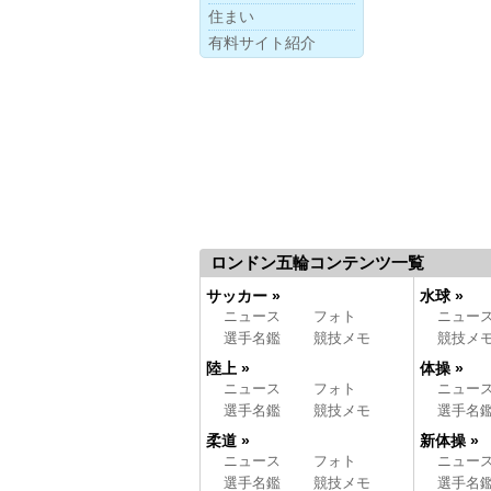
住まい
有料サイト紹介
ロンドン五輪コンテンツ一覧
サッカー »
水球 »
ニュース
フォト
ニュー
選手名鑑
競技メモ
競技メ
陸上 »
体操 »
ニュース
フォト
ニュー
選手名鑑
競技メモ
選手名
柔道 »
新体操 »
ニュース
フォト
ニュー
選手名鑑
競技メモ
選手名