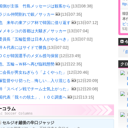
ttp
国側が主張 竹島メッセージは観客から
[13日08:38]
韓
ラジル仲間割れで銀／サッカー
[13日07:35]
本
也 来年の東アジア杯で韓国に借り返す
[13日07:12]
ピ
53
]
Ｖメキシコの首都は大騒ぎ／サッカー
[13日07:04]
委員長「五輪監督は日本人がやるべき」
[13日07:02]
井Ａ代表にはサイドで勝負
[13日07:02]
「
ＯＣが韓国選手のメダル授与保留
[12日23:49]
也、五輪→Ｗ杯へ再び臨戦態勢
[12日22:35]
ク
仁会長が男女ねぎらう「よくやった」
[12日20:46]
塚監督やり切った…悔しい…入り混じる
[12日20:09]
井「スペイン戦でチーム士気上がった」
[12日20:08]
国代表「我々の領土」、ＩＯＣ調査へ
[12日13:15]
ーコラム
ic Soccer Columns
セルジオ越後の辛口ジャッジ