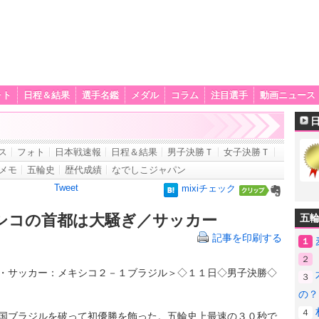
ォト
日程＆結果
選手名鑑
メダル
コラム
注目選手
動画ニュース
ス
フォト
日本戦速報
日程＆結果
男子決勝Ｔ
女子決勝Ｔ
メモ
五輪史
歴代成績
なでしこジャパン
Tweet
mixiチェック
シコの首都は大騒ぎ／サッカー
五
記事を印刷する
１
２
・サッカー：メキシコ２－１ブラジル＞◇１１日◇男子決勝◇
３
の？
４
ブラジルを破って初優勝を飾った。五輪史上最速の３０秒で