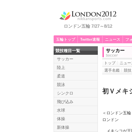
ロンドン五輪 7/27～8/12
五輪トップ
Twitter速報
ニュース
フ
サッカー
競技種目一覧
Soccer
サッカー
トップ
ニュー
陸上
選手名鑑
競技
柔道
競泳
初Ｖメキ
シンクロ
飛び込み
水球
＜ロンドン五輪
体操
ロンドン
新体操
メキシコが王国