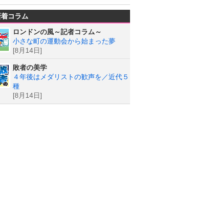
新着コラム
ロンドンの風～記者コラム～
小さな町の運動会から始まった夢
[8月14日]
敗者の美学
４年後はメダリストの歓声を／近代５
種
[8月14日]