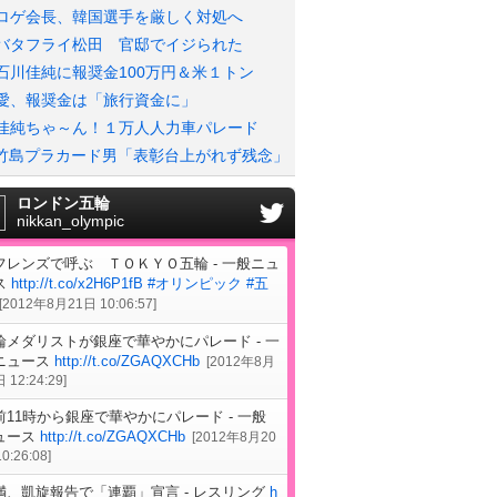
ロゲ会長、韓国選手を厳しく対処へ
バタフライ松田 官邸でイジられた
石川佳純に報奨金100万円＆米１トン
愛、報奨金は「旅行資金に」
佳純ちゃ～ん！１万人人力車パレード
竹島プラカード男「表彰台上がれず残念」
ロンドン五輪
nikkan_olympic
フレンズで呼ぶ ＴＯＫＹＯ五輪 - 一般ニュ
ス
http://t.co/x2H6P1fB
#オリンピック
#五
[
2012年8月21日 10:06:57
]
輪メダリストが銀座で華やかにパレード - 一
ニュース
http://t.co/ZGAQXCHb
[
2012年8月
 12:24:29
]
前11時から銀座で華やかにパレード - 一般
ュース
http://t.co/ZGAQXCHb
[
2012年8月20
0:26:08
]
満、凱旋報告で「連覇」宣言 - レスリング
h