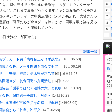
５
らは、堅い守りでブラジルの攻撃をしのぎ、カウンターから、
込んだ。これまで最高だった６８年メキシコ五輪の４位を超え
６
都メキシコシティーの中央広場には人々があふれ、大騒ぎだっ
７
監督は「選手たちが金メダルを胸にかけ、国歌を歌う姿を見る
８
らしいことだよ」と感動していた。
９
10
13日7時4分 紙面から］
記事一覧
島プラカード男「表彰台上がれず残念」
[18日06:58]
沢
ー
国協会会長、メール問題を国会で謝罪
[18日06:19]
輪
でしこ安藤、鮫島に栃木県が功労賞
[16日11:25]
五
島問題メダル剥奪回避へ弁明活動
[16日07:33]
般
20日
国協会「謝罪ではなく遺憾の意」と釈明
[14日13:02]
午
ゲ会長、韓国選手を厳しく対処へ
[14日10:29]
ニ
ラジル連盟が五輪失点を名指しで非難
[14日08:09]
日 1
国協会から「竹島」謝罪文
[14日06:58]
米