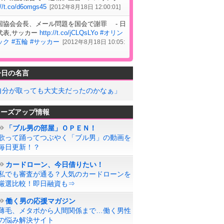
://t.co/d6omgs45
[
2012年8月18日 12:00:01
]
国協会会長、メール問題を国会で謝罪 - 日
代表,サッカー
http://t.co/jCLQsLYo
#オリン
ック
#五輪
#サッカー
[
2012年8月18日 10:05:
今日の名言
自分が取っても大丈夫だったのかなぁ」
ローズアップ情報
「ブル男の部屋」ＯＰＥＮ！
歌って踊ってつぶやく「ブル男」の動画を
毎日更新！？
カードローン、今日借りたい！
私でも審査が通る？人気のカードローンを
厳選比較！即日融資も⇒
働く男の応援マガジン
薄毛、メタボから人間関係まで…働く男性
の悩み解決サイト