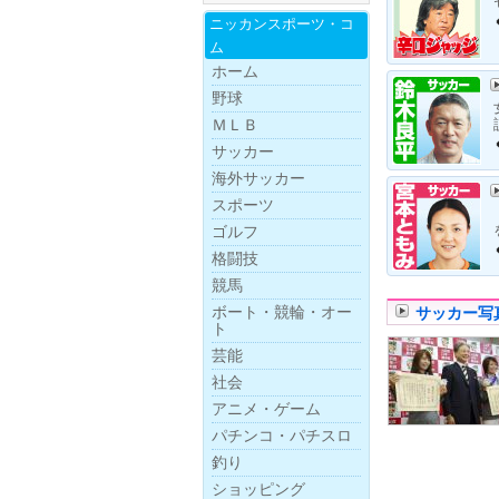
ニッカンスポー
ツ・
コ
ム
ホーム
野球
ＭＬＢ
サッカー
海外サッカー
スポーツ
ゴルフ
格闘技
競馬
ボー
ト・
競
輪・
オー
サッカー写
ト
芸能
社会
アニメ・ゲーム
パチンコ・パチスロ
釣り
ショッピング