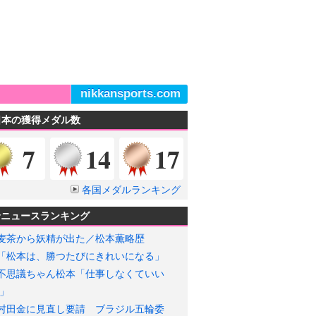
nikkansports.com
日本の獲得メダル数
金メダル
銀メダル
銅メダル
7
14
17
各国メダルランキング
輪ニュースランキング
麦茶から妖精が出た／松本薫略歴
「松本は、勝つたびにきれいになる」
不思議ちゃん松本「仕事しなくていい
」
村田金に見直し要請 ブラジル五輪委