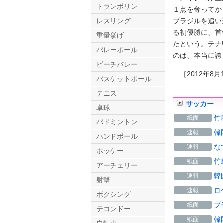
トランポリン
１点を奪ってか
ブラジルを追い
レスリング
る初優勝に、首
重量挙げ
たという。テナ
バレーボール
のは、本当に誇
ビーチバレー
［2012年8月
バスケットボール
テニス
Twitter.com
サッカー
卓球
竹
紙面
バドミントン
韓
速報
ハンドボール
な
速報
ホッケー
竹
紙面
アーチェリー
韓
速報
射撃
ロ
速報
ボクシング
ブ
紙面
テコンドー
韓
紙面