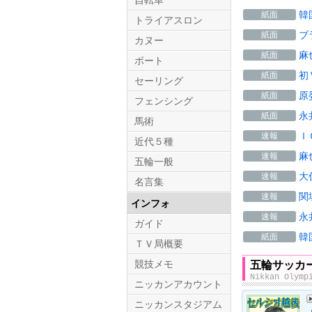
自転車
韓
紙面
トライアスロン
ブ
紙面
カヌー
麻
紙面
ボート
初
紙面
セーリング
原
紙面
フェンシング
永
紙面
馬術
Ｉ
速報
近代５種
麻
速報
五輪一般
大
速報
名言集
関
速報
インフォ
永
速報
ガイド
韓
紙面
ＴＶ局概要
競技メモ
五輪サッカ
Nikkan Olymp
ニッカンアカウント
ニッカンスタジアム