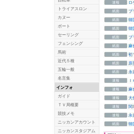
自転車
ロ
速報
トライアスロン
ブ
紙面
カヌー
韓
紙面
ボート
韓
紙面
セーリング
ブ
紙面
フェンシング
麻
紙面
馬術
初
紙面
近代５種
原
紙面
五輪一般
永
紙面
名言集
Ｉ
速報
インフォ
麻
速報
ガイド
大
速報
ＴＶ局概要
関
速報
競技メモ
永
速報
ニッカンアカウント
韓
紙面
ニッカンスタジアム