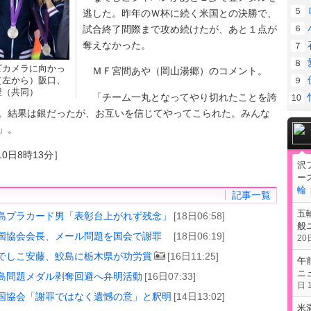
５
逃した。昨年のＷ杯に続く米国との決勝で、
試合終了間際まで攻め続けたが、あと１点が
６
奪えなかった。
７
８
ビカメラに向かっ
ＭＦ宮間あや（岡山湯郷）のコメント。
（左から）阪口、
９
澄（共同）
「チーム一丸となってやり切れたことを誇
10
。結果は銀だったが、お互いを信じてやってこられた。みんな
」。
10日8時13分］
沢
ー
輪
記事一覧
五
島プラカード男「表彰台上がれず残念」
[18日06:58]
般
国協会会長、メール問題を国会で謝罪
[18日06:19]
20日
でしこ安藤、鮫島に栃木県が功労賞
[16日11:25]
午
ニ
島問題メダル剥奪回避へ弁明活動
[16日07:33]
日 1
国協会「謝罪ではなく遺憾の意」と釈明
[14日13:02]
米