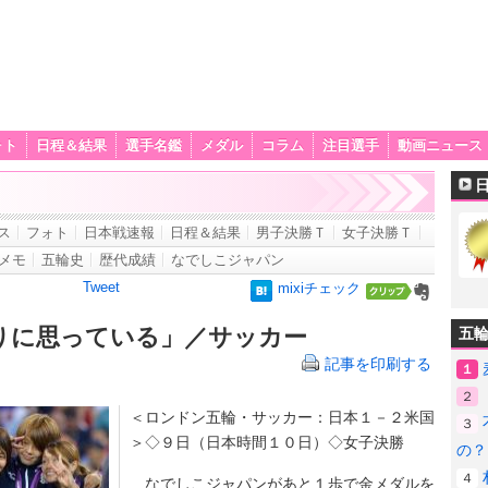
ォト
日程＆結果
選手名鑑
メダル
コラム
注目選手
動画ニュース
ス
フォト
日本戦速報
日程＆結果
男子決勝Ｔ
女子決勝Ｔ
メモ
五輪史
歴代成績
なでしこジャパン
Tweet
mixiチェック
りに思っている」／サッカー
五
記事を印刷する
１
２
＜ロンドン五輪・サッカー：日本１－２米国
３
＞◇９日（日本時間１０日）◇女子決勝
の？
４
なでしこジャパンがあと１歩で金メダルを