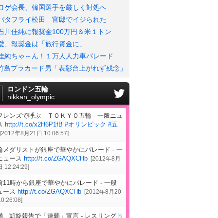
ロゲ会長、韓国選手を厳しく対処へ
バタフライ松田 官邸でイジられた
石川佳純に報奨金100万円＆米１トン
愛、報奨金は「旅行資金に」
佳純ちゃ～ん！１万人人力車パレード
竹島プラカード男「表彰台上がれず残念」
ロンドン五輪
nikkan_olympic
フレンズで呼ぶ ＴＯＫＹＯ五輪 - 一般ニュ
ス
http://t.co/x2H6P1fB
#オリンピック
#五
[
2012年8月21日 10:06:57
]
輪メダリストが銀座で華やかにパレード - 一
ニュース
http://t.co/ZGAQXCHb
[
2012年8月
 12:24:29
]
前11時から銀座で華やかにパレード - 一般
ュース
http://t.co/ZGAQXCHb
[
2012年8月20
0:26:08
]
満、凱旋報告で「連覇」宣言 - レスリング
h