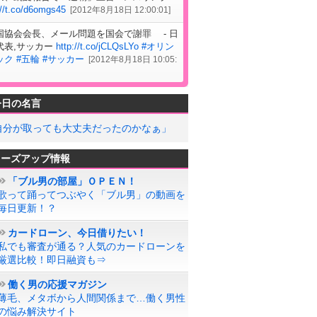
://t.co/d6omgs45
[
2012年8月18日 12:00:01
]
国協会会長、メール問題を国会で謝罪 - 日
代表,サッカー
http://t.co/jCLQsLYo
#オリン
ック
#五輪
#サッカー
[
2012年8月18日 10:05:
今日の名言
自分が取っても大丈夫だったのかなぁ」
ローズアップ情報
「ブル男の部屋」ＯＰＥＮ！
歌って踊ってつぶやく「ブル男」の動画を
毎日更新！？
カードローン、今日借りたい！
私でも審査が通る？人気のカードローンを
厳選比較！即日融資も⇒
働く男の応援マガジン
薄毛、メタボから人間関係まで…働く男性
の悩み解決サイト