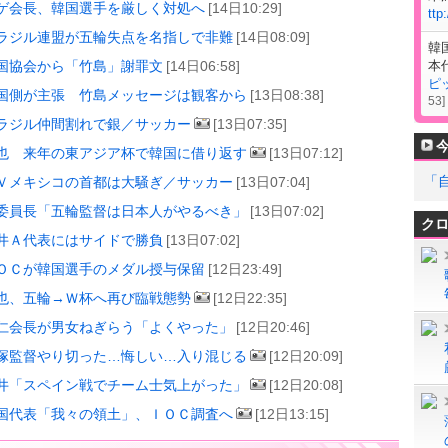
ゲ会長、韓国選手を厳しく対処へ
[14日10:29]
ttp
ラジル連盟が五輪失点を名指しで非難
[14日08:09]
韓
本
国協会から「竹島」謝罪文
[14日06:58]
ピ
国側が主張 竹島メッセージは観客から
[13日08:38]
53
]
ラジル仲間割れで銀／サッカー
[13日07:35]
也 来年の東アジア杯で韓国に借り返す
[13日07:12]
「
Ｖメキシコの首都は大騒ぎ／サッカー
[13日07:04]
委員長「五輪監督は日本人がやるべき」
[13日07:02]
ク
井Ａ代表にはサイドで勝負
[13日07:02]
ＯＣが韓国選手のメダル授与保留
[12日23:49]
也、五輪→Ｗ杯へ再び臨戦態勢
[12日22:35]
仁会長が男女ねぎらう「よくやった」
[12日20:46]
塚監督やり切った…悔しい…入り混じる
[12日20:09]
井「スペイン戦でチーム士気上がった」
[12日20:08]
国代表「我々の領土」、ＩＯＣ調査へ
[12日13:15]