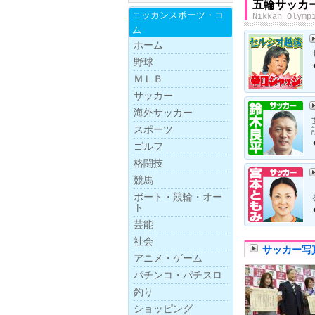
五輪サッカ
ニッカンスポー
ツ・
コ
Nikkan Olymp
ム
ホーム
野球
ＭＬＢ
サッカー
海外サッカー
スポーツ
ゴルフ
格闘技
競馬
ボー
ト・
競
輪・
オー
ト
芸能
社会
サッカー写
アニメ・ゲーム
パチンコ・パチスロ
釣り
ショッピング