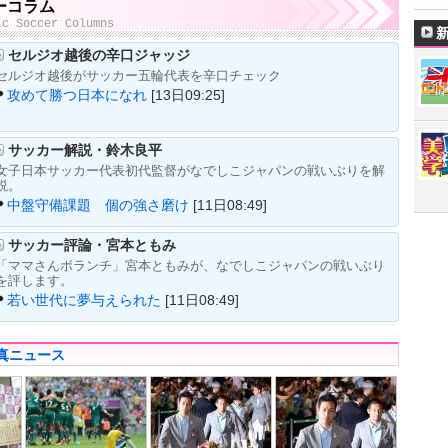
ーコラム
ic Soccer Columns
セルジオ越後の辛口ジャッジ
セルジオ越後がサッカー五輪代表を辛口チェック
攻めて勝つ日本になれ
[13日09:25]
サッカー解説・鈴木良平
女子日本サッカー代表初代監督がなでしこジャパンの戦いぶりを解
説。
中盤守備課題 個の強さ磨け
[11日08:49]
サッカー評論・宮本ともみ
「ママさんボランチ」宮本ともみが、なでしこジャパンの戦いぶり
を評します。
若い世代に夢与えられた
[11日08:49]
真ニュース