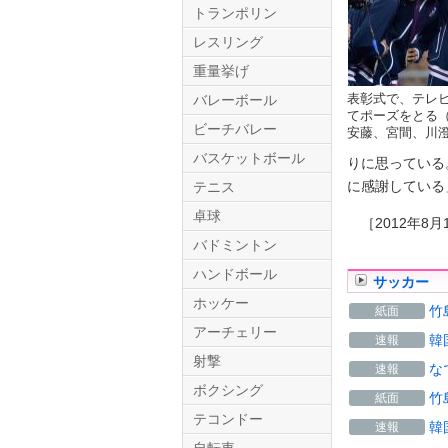
トランポリン
レスリング
重量挙げ
表彰式で、テレ
バレーボール
てポーズをとる
ビーチバレー
安藤、宮間、川
バスケットボール
りに思っている
に感謝している
テニス
Twitter.com
卓球
［2012年8月
バドミントン
ハンドボール
サッカー
ホッケー
竹
紙面
アーチェリー
韓
速報
射撃
な
速報
ボクシング
竹
紙面
テコンドー
韓
速報