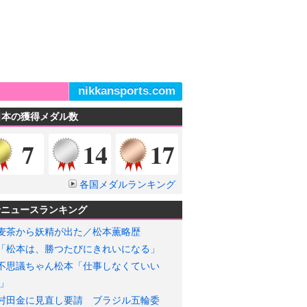
nikkansports.com
日本の獲得メダル数
金メダル
銀メダル
銅メダル
7
14
17
各国メダルランキング
輪ニュースランキング
麦茶から妖精が出た／松本薫略歴
「松本は、勝つたびにきれいになる」
不思議ちゃん松本「仕事しなくていい
」
村田金に見直し要請 ブラジル五輪委