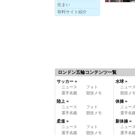
住まい
有料サイト紹介
ロンドン五輪コンテンツ一覧
サッカー »
水球 »
ニュース
フォト
ニュー
選手名鑑
競技メモ
競技メ
陸上 »
体操 »
ニュース
フォト
ニュー
選手名鑑
競技メモ
選手名
柔道 »
新体操 »
ニュース
フォト
ニュー
選手名鑑
競技メモ
選手名