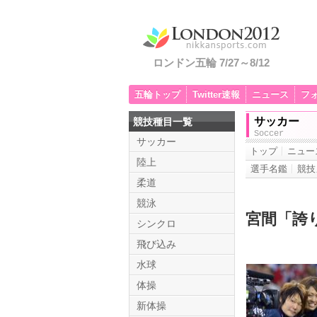
ロンドン五輪 7/27～8/12
五輪トップ
Twitter速報
ニュース
フ
サッカー
競技種目一覧
Soccer
サッカー
トップ
ニュー
陸上
選手名鑑
競技
柔道
競泳
宮間「誇
シンクロ
飛び込み
水球
体操
新体操