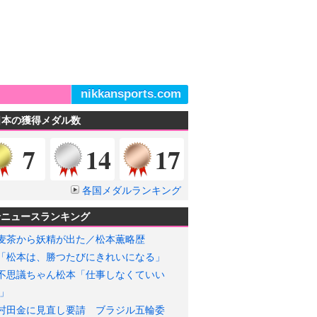
nikkansports.com
日本の獲得メダル数
金メダル
銀メダル
銅メダル
7
14
17
各国メダルランキング
輪ニュースランキング
麦茶から妖精が出た／松本薫略歴
「松本は、勝つたびにきれいになる」
不思議ちゃん松本「仕事しなくていい
」
村田金に見直し要請 ブラジル五輪委