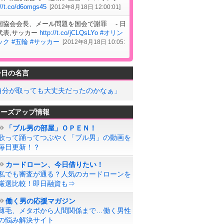
://t.co/d6omgs45
[
2012年8月18日 12:00:01
]
国協会会長、メール問題を国会で謝罪 - 日
代表,サッカー
http://t.co/jCLQsLYo
#オリン
ック
#五輪
#サッカー
[
2012年8月18日 10:05:
今日の名言
自分が取っても大丈夫だったのかなぁ」
ローズアップ情報
「ブル男の部屋」ＯＰＥＮ！
歌って踊ってつぶやく「ブル男」の動画を
毎日更新！？
カードローン、今日借りたい！
私でも審査が通る？人気のカードローンを
厳選比較！即日融資も⇒
働く男の応援マガジン
薄毛、メタボから人間関係まで…働く男性
の悩み解決サイト