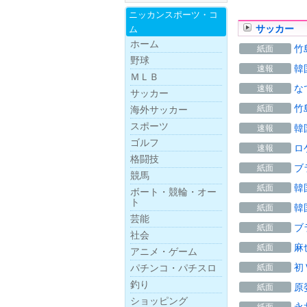
ニッカンスポー
ツ・
コ
サッカー
ム
ホーム
竹
紙面
野球
韓
速報
ＭＬＢ
な
速報
サッカー
竹
紙面
海外サッカー
スポーツ
韓
速報
ゴルフ
ロ
速報
格闘技
ブ
紙面
競馬
韓
紙面
ボー
ト・
競
輪・
オー
ト
韓
紙面
芸能
ブ
紙面
社会
麻
紙面
アニメ・ゲーム
初
紙面
パチンコ・パチスロ
釣り
原
紙面
ショッピング
永
紙面