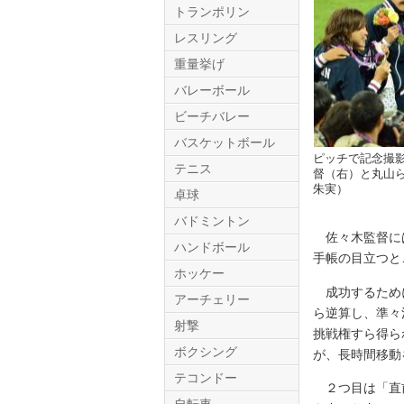
トランポリン
レスリング
重量挙げ
バレーボール
ビーチバレー
バスケットボール
ピッチで記念撮
テニス
Twitter.com
督（右）と丸山
朱実）
卓球
バドミントン
佐々木監督には
ハンドボール
手帳の目立つと
ホッケー
成功するために
アーチェリー
ら逆算し、準々
射撃
挑戦権すら得ら
ボクシング
が、長時間移動
テコンドー
２つ目は「直前