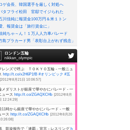
ロゲ会長、韓国選手を厳しく対処へ
バタフライ松田 官邸でイジられた
石川佳純に報奨金100万円＆米１トン
愛、報奨金は「旅行資金に」
佳純ちゃ～ん！１万人人力車パレード
竹島プラカード男「表彰台上がれず残念」
ロンドン五輪
nikkan_olympic
フレンズで呼ぶ ＴＯＫＹＯ五輪 - 一般ニュ
ス
http://t.co/x2H6P1fB
#オリンピック
#五
[
2012年8月21日 10:06:57
]
輪メダリストが銀座で華やかにパレード - 一
ニュース
http://t.co/ZGAQXCHb
[
2012年8月
 12:24:29
]
前11時から銀座で華やかにパレード - 一般
ュース
http://t.co/ZGAQXCHb
[
2012年8月20
0:26:08
]
満、凱旋報告で「連覇」宣言 - レスリング
h