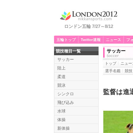
ロンドン五輪 7/27～8/12
五輪トップ
Twitter速報
ニュース
フ
サッカー
競技種目一覧
Soccer
サッカー
トップ
ニュー
陸上
選手名鑑
競技
柔道
競泳
監督は進
シンクロ
飛び込み
水球
体操
新体操