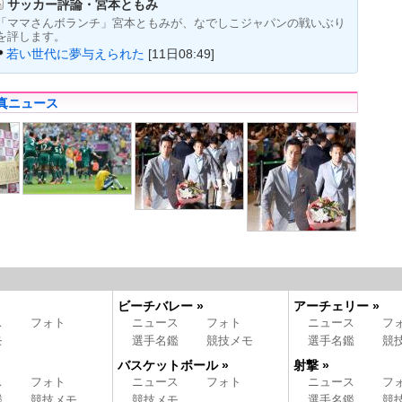
サッカー評論・宮本ともみ
「ママさんボランチ」宮本ともみが、なでしこジャパンの戦いぶり
を評します。
若い世代に夢与えられた
[11日08:49]
真ニュース
ビーチバレー »
アーチェリー »
ス
フォト
ニュース
フォト
ニュース
フ
モ
選手名鑑
競技メモ
選手名鑑
競
バスケットボール »
射撃 »
ス
フォト
ニュース
フォト
ニュース
フ
鑑
競技メモ
競技メモ
選手名鑑
競