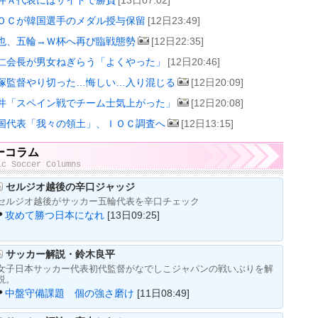
ＯＣが韓国選手のメダル授与保留
[12日23:49]
也、五輪→Ｗ杯へ再び臨戦態勢
[12日22:35]
仁会長が男女ねぎらう「よくやった」
[12日20:46]
塚監督やり切った…悔しい…入り混じる
[12日20:09]
井「スペイン戦でチーム士気上がった」
[12日20:08]
国代表「我々の領土」、ＩＯＣ調査へ
[12日13:15]
ーコラム
ic Soccer Columns
セルジオ越後の辛口ジャッジ
セルジオ越後がサッカー五輪代表を辛口チェック
攻めて勝つ日本になれ
[13日09:25]
サッカー解説・鈴木良平
女子日本サッカー代表初代監督がなでしこジャパンの戦いぶりを解
説。
中盤守備課題 個の強さ磨け
[11日08:49]