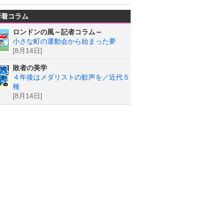
新着コラム
ロンドンの風～記者コラム～
小さな町の運動会から始まった夢
[8月14日]
敗者の美学
４年後はメダリストの歓声を／近代５
種
[8月14日]