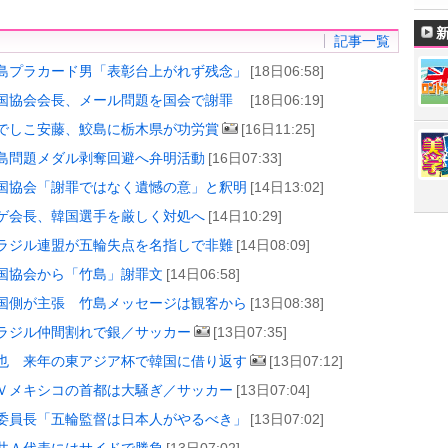
記事一覧
島プラカード男「表彰台上がれず残念」
[18日06:58]
国協会会長、メール問題を国会で謝罪
[18日06:19]
でしこ安藤、鮫島に栃木県が功労賞
[16日11:25]
島問題メダル剥奪回避へ弁明活動
[16日07:33]
国協会「謝罪ではなく遺憾の意」と釈明
[14日13:02]
ゲ会長、韓国選手を厳しく対処へ
[14日10:29]
ラジル連盟が五輪失点を名指しで非難
[14日08:09]
国協会から「竹島」謝罪文
[14日06:58]
国側が主張 竹島メッセージは観客から
[13日08:38]
ラジル仲間割れで銀／サッカー
[13日07:35]
也 来年の東アジア杯で韓国に借り返す
[13日07:12]
Ｖメキシコの首都は大騒ぎ／サッカー
[13日07:04]
委員長「五輪監督は日本人がやるべき」
[13日07:02]
井Ａ代表にはサイドで勝負
[13日07:02]