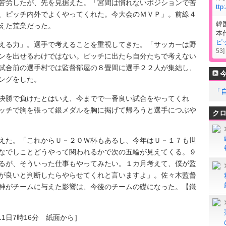
苦労したが、先を見据えた。「宮間は慣れないポジションで苦
ttp
、ピッチ内外でよくやってくれた。今大会のＭＶＰ」。前線４
韓
えた荒業だった。
本
ピ
る力」。選手で考えることを重視してきた。「サッカーは野
53
]
ンを出せるわけではない。ピッチに出たら自分たちで考えない
試合前の選手村では監督部屋の８畳間に選手２２人が集結し、
ングをした。
「
勝で負けたとはいえ、今までで一番良い試合をやってくれ
ッチで胸を張って銀メダルを胸に掲げて帰ろうと選手につぶや
ク
た。「これからＵ－２０Ｗ杯もあるし、今年はＵ－１７も世
なでしことどうやって関われるかで次の五輪が見えてくる。９
るが、そういった仕事もやってみたい。１カ月考えて、僕が監
が良いと判断したらやらせてくれと言いますよ」。佐々木監督
神がチームに与えた影響は、今後のチームの礎になった。【鎌
11日7時16分 紙面から］