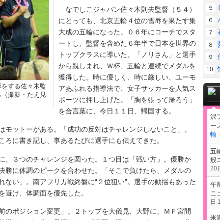
５
なでしこジャパン佐々木則夫監督（５４）
にとっても、北京五輪４位の雪辱を果たす集
６
大成の五輪になった。０６年にコーチでスタ
７
ートし、監督を含めた６年半で日本を世界の
８
トップクラスに導いた。「ノリさん」と選手
９
から親しまれ、Ｗ杯、五輪と連続でメダルを
10
獲得した。時に優しく、時に厳しい、ユーモ
影をする佐々木監
アあふれる指導法で、女子サッカーを人気ス
ら（撮影・たえ見
ポーツに押し上げた。「胸を張って帰ろう」
を合言葉に、今日１１日、帰国する。
沢
ー
モットーがある。「成功の反対はチャレンジしないこと」。
輪
ころに書き記し、事あるたびに選手にも伝えてきた。
五
、３つのチャレンジを図った。１つ目は「戦い方」。優勝か
般
20日
決勝に体調のピークを合わせた。「そこで負けたら、メダルの
れない」。南アフリカ戦終盤に“２位狙い”。選手の動揺もあった
午
を避け、体調面を優先した。
ニ
日 1
のポジション変更」。２トップを大儀見、大野に、ＭＦ宮間
米