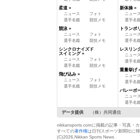
柔道 »
新体操 »
ニュース
フォト
ニュー
選手名鑑
競技メモ
選手名
競泳 »
トランポリ
ニュース
フォト
ニュー
選手名鑑
競技メモ
選手名
シンクロナイズド
レスリング
スイミング »
ニュー
ニュース
フォト
選手名
選手名鑑
競技メモ
重量挙げ 
飛び込み »
ニュー
ニュース
フォト
選手名
選手名鑑
競技メモ
バレーボー
ニュー
選手名
データ提供
（株）共同通信
nikkansports.comに掲載の記事・
すべての
著作権
は日刊スポーツ新聞社に帰
(C)2026,Nikkan Sports News.