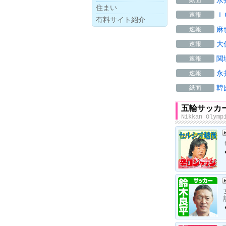
住まい
Ｉ
速報
有料サイト紹介
麻
速報
大
速報
関
速報
永
速報
韓
紙面
五輪サッカ
Nikkan Olymp