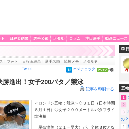
ォト
日程＆結果
選手名鑑
メダル
コラム
注目選手
動画ニュース
ス
フォト
日程＆結果
選手名鑑
競技メモ
メダル史
Tweet
mixiチェック
決勝進出！女子200バタ／競泳
五
記事を印刷する
１
＜ロンドン五輪：競泳＞◇３１日（日本時間
２
８月１日）◇女子２００メートルバタフライ
３
準決勝
の？
４
星奈津美（２１＝早大）が、全体３位とな