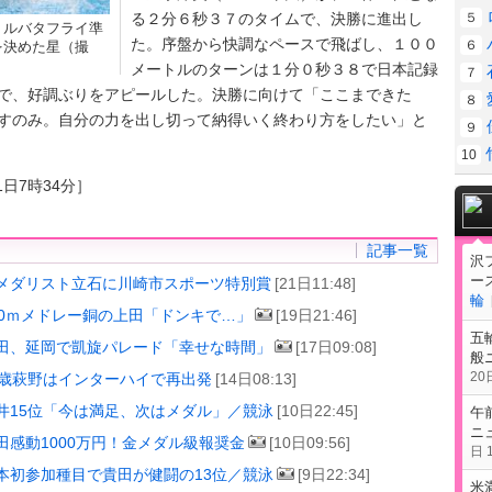
る２分６秒３７のタイムで、決勝に進出し
５
トルバタフライ準
た。序盤から快調なペースで飛ばし、１００
６
を決めた星（撮
メートルのターンは１分０秒３８で日本記録
７
で、好調ぶりをアピールした。決勝に向けて「ここまできた
８
すのみ。自分の力を出し切って納得いく終わり方をしたい」と
９
10
1日7時34分］
記事一覧
沢
ー
メダリスト立石に川崎市スポーツ特別賞
[21日11:48]
輪
00ｍメドレー銅の上田「ドンキで…」
[19日21:46]
五
田、延岡で凱旋パレード「幸せな時間」
[17日09:08]
般
20日
7歳萩野はインターハイで再出発
[14日08:13]
井15位「今は満足、次はメダル」／競泳
[10日22:45]
午
ニ
田感動1000万円！金メダル級報奨金
[10日09:56]
日 1
本初参加種目で貴田が健闘の13位／競泳
[9日22:34]
米