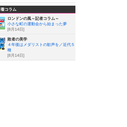
新着コラム
ロンドンの風～記者コラム～
小さな町の運動会から始まった夢
[8月14日]
敗者の美学
４年後はメダリストの歓声を／近代５
種
[8月14日]