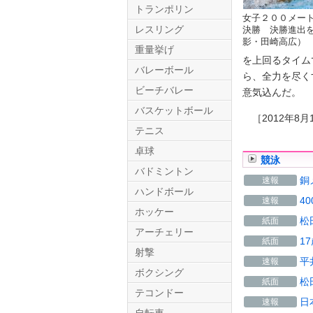
トランポリン
女子２００メー
レスリング
決勝 決勝進出
影・田崎高広）
重量挙げ
を上回るタイム
バレーボール
ら、全力を尽く
ビーチバレー
意気込んだ。
バスケットボール
［2012年8月
テニス
Twitter.com
卓球
競泳
バドミントン
銅
速報
ハンドボール
4
速報
ホッケー
松
紙面
アーチェリー
1
紙面
射撃
平
速報
ボクシング
松
紙面
テコンドー
日
速報