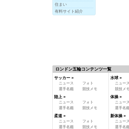
住まい
有料サイト紹介
ロンドン五輪コンテンツ一覧
サッカー »
水球 »
ニュース
フォト
ニュー
選手名鑑
競技メモ
競技メ
陸上 »
体操 »
ニュース
フォト
ニュー
選手名鑑
競技メモ
選手名
柔道 »
新体操 »
ニュース
フォト
ニュー
選手名鑑
競技メモ
選手名