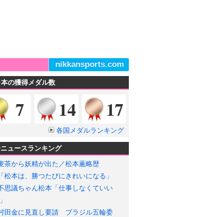
nikkansports.com
日本の獲得メダル数
金メダル
銀メダル
銅メダル
7
14
17
各国メダルランキング
輪ニュースランキング
麦茶から妖精が出た／松本薫略歴
「松本は、勝つたびにきれいになる」
不思議ちゃん松本「仕事しなくていい
」
村田金に見直し要請 ブラジル五輪委