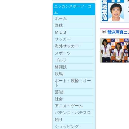
ニッカンスポー
ツ・
コ
ム
ホーム
野球
競泳写真ニ
ＭＬＢ
サッカー
海外サッカー
スポーツ
ゴルフ
格闘技
競馬
ボー
ト・
競
輪・
オー
ト
芸能
社会
アニメ・ゲーム
パチンコ・パチスロ
釣り
ショッピング