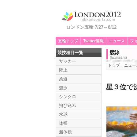
ロンドン五輪 7/27～8/12
五輪トップ
Twitter速報
ニュース
フ
競泳
競技種目一覧
Swimming
サッカー
トップ
ニュー
陸上
柔道
星３位で
競泳
シンクロ
飛び込み
水球
体操
新体操