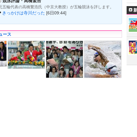
競泳評論・高橋繁浩
元五輪代表の高橋繁浩氏（中京大教授）が五輪競泳を評します。
きっかけは寺川だった
[6日09:44]
ュース