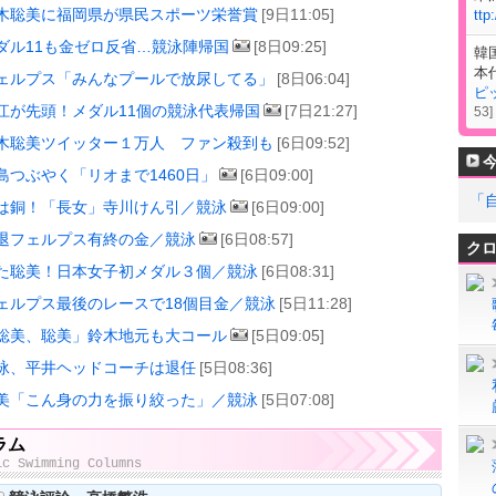
木聡美に福岡県が県民スポーツ栄誉賞
[9日11:05]
ttp
ダル11も金ゼロ反省…競泳陣帰国
[8日09:25]
韓
本
ェルプス「みんなプールで放尿してる」
[8日06:04]
ピ
江が先頭！メダル11個の競泳代表帰国
[7日21:27]
53
]
木聡美ツイッター１万人 ファン殺到も
[6日09:52]
島つぶやく「リオまで1460日」
[6日09:00]
「
は銅！「長女」寺川けん引／競泳
[6日09:00]
退フェルプス有終の金／競泳
[6日08:57]
ク
た聡美！日本女子初メダル３個／競泳
[6日08:31]
ェルプス最後のレースで18個目金／競泳
[5日11:28]
聡美、聡美」鈴木地元も大コール
[5日09:05]
泳、平井ヘッドコーチは退任
[5日08:36]
美「こん身の力を振り絞った」／競泳
[5日07:08]
ラム
ic Swimming Columns