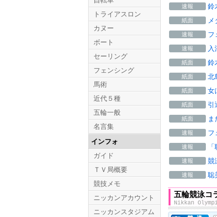
自転車
鈴
速報
トライアスロン
メ
紙面
カヌー
フ
速報
ボート
入
速報
セーリング
鈴
紙面
フェンシング
北
紙面
馬術
女
紙面
近代５種
引
紙面
五輪一般
ま
紙面
名言集
フ
速報
インフォ
「
速報
ガイド
競
速報
ＴＶ局概要
聡
速報
競技メモ
五輪競泳コ
ニッカンアカウント
Nikkan Olymp
ニッカンスタジアム