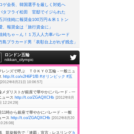
ロゲ会長、韓国選手を厳しく対処へ
バタフライ松田 官邸でイジられた
石川佳純に報奨金100万円＆米１トン
愛、報奨金は「旅行資金に」
佳純ちゃ～ん！１万人人力車パレード
竹島プラカード男「表彰台上がれず残念」
ロンドン五輪
nikkan_olympic
フレンズで呼ぶ ＴＯＫＹＯ五輪 - 一般ニュ
ス
http://t.co/x2H6P1fB
#オリンピック
#五
[
2012年8月21日 10:06:57
]
輪メダリストが銀座で華やかにパレード - 一
ニュース
http://t.co/ZGAQXCHb
[
2012年8月
 12:24:29
]
前11時から銀座で華やかにパレード - 一般
ュース
http://t.co/ZGAQXCHb
[
2012年8月20
0:26:08
]
満、凱旋報告で「連覇」宣言 - レスリング
h