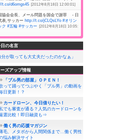
://t.co/d6omgs45
[
2012年8月18日 12:00:01
]
国協会会長、メール問題を国会で謝罪 - 日
代表,サッカー
http://t.co/jCLQsLYo
#オリン
ック
#五輪
#サッカー
[
2012年8月18日 10:05:
今日の名言
自分が取っても大丈夫だったのかなぁ」
ローズアップ情報
「ブル男の部屋」ＯＰＥＮ！
歌って踊ってつぶやく「ブル男」の動画を
毎日更新！？
カードローン、今日借りたい！
私でも審査が通る？人気のカードローンを
厳選比較！即日融資も⇒
働く男の応援マガジン
薄毛、メタボから人間関係まで…働く男性
の悩み解決サイト