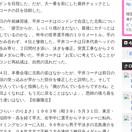
ドンを目指した。だが、大一番を前にした最終チェックとし
ttp
コーチの目を信頼した。
韓
本
の午前練習後、平井コーチはロンドンで合流した北島につい
ピ
た。「疲労からか、しっくり感がまだない。最後にカチっとは
53
]
しているのかな」。昨年の世界選手権の１００メートル。手の
かみ合わず、４位と惨敗した。平井コーチは日本代表ヘッドの
歩み寄り、２日間付き添い、泳ぎを修正。突貫工事ながら２０
「
銀メダルに導いた。平井コーチは「お互いに考えていることが
コンビ再結成は、自然の流れだった。
ク
日。本番会場に北島の姿はなかったが、平井コーチは前日の
頭の突っ込みが早かった部分を修正したと説明した。そして
が入っていると指摘したら『腕が力んでいるからですかね』と
回よくなれば、もう元に戻ることはないよ」。恩師の後ろ盾を
う迷いはない。【佐藤隆志】
らい・のりまさ）１９６３年（昭３８）５月３１日、東京・
稲田中・高を経て早大。在学中に選手からマネジャーに転向。
イミングセンターに入社。９６年から男子平泳ぎの北島康介を
アテネ、０８年北京で五輪２大会連続２種目金メダルへ導く。