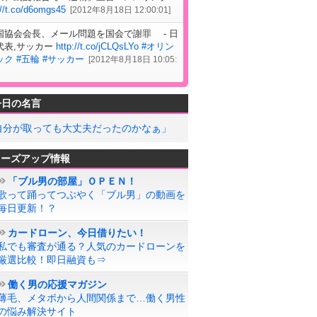
://t.co/d6omgs45
[
2012年8月18日 12:00:01
]
国協会会長、メール問題を国会で謝罪 - 日
代表,サッカー
http://t.co/jCLQsLYo
#オリン
ック
#五輪
#サッカー
[
2012年8月18日 10:05:
今日の名言
自分が取っても大丈夫だったのかなぁ」
ローズアップ情報
「ブル男の部屋」ＯＰＥＮ！
歌って踊ってつぶやく「ブル男」の動画を
毎日更新！？
カードローン、今日借りたい！
私でも審査が通る？人気のカードローンを
厳選比較！即日融資も⇒
働く男の応援マガジン
薄毛、メタボから人間関係まで…働く男性
の悩み解決サイト