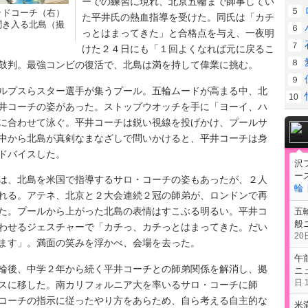
ーでの練習に現れ、北京五輪まで師事してい
５
ッドコーチ（右）
た平井氏の熱血指導を受けた。同氏は「カチ
聞き入る北島（撮
６
っとはまってきた」と合格点を与え、一夜明
）
７
けた２４日にも「１回よくなれば元に戻るこ
８
鼓判。最強コンビの復活で、北島は満を持して偉業に挑む。
９
プスらスター選手が集うプール。五輪ムードが高まる中、北
10
井コーチの姿があった。ストップウオッチを手に「ヨーイ、ハ
に合わせて泳ぐ。平井コーチは鋭い視線を投げかけ、プールサ
中から北島が真剣なまなざしで問いかけると、平井コーチは身
ドバイスした。
沢
ー
、北島を米国で指導するサロ・コーチの姿もあったが、２人
輪
れる。アテネ、北京と２大会連続２冠の師弟が、ロンドンで再
た。プールから上がった北島の表情はすこぶる明るい。平井コ
五
般
わせるジェスチャーで「カチっ、カチっとはまってきた。だい
20日
ます」。満面の笑みを浮かべ、会場を去った。
午
後、中学２年から続く平井コーチとの師弟関係を解消し、拠
ニ
日 1
スに移した。南カリフォルニア大を率いるサロ・コーチに師
コーチの指示に従ったやり方をあらため、自ら考える自主的な
米