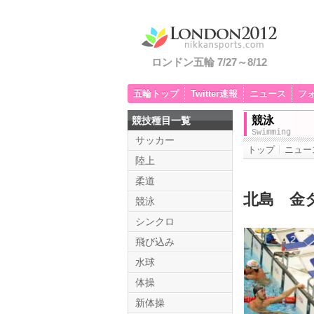
ロンドン五輪 7/27～8/12
五輪トップ
Twitter速報
ニュース
フ
競泳
競技種目一覧
Swimming
サッカー
トップ
ニュー
陸上
柔道
北島 金
競泳
シンクロ
飛び込み
水球
体操
新体操