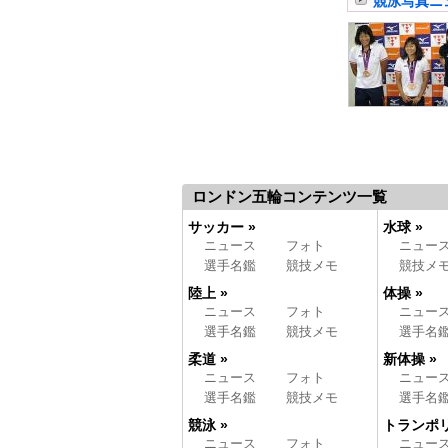
競泳写真ニ
ロンドン五輪コンテンツ一覧
サッカー »
水球 »
ニュース
フォト
ニュー
選手名鑑
競技メモ
競技メ
陸上 »
体操 »
ニュース
フォト
ニュー
選手名鑑
競技メモ
選手名
柔道 »
新体操 »
ニュース
フォト
ニュー
選手名鑑
競技メモ
選手名
競泳 »
トランポリ
ニュース
フォト
ニュー