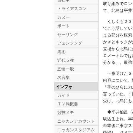
自転車
取り組みでロン
トライアスロン
て、北島は平井
カヌー
くしくも２３日
ボート
てこう話してい
セーリング
まる部分を模索
かきとキックが
フェンシング
立場から北島に
馬術
０メートルでは
近代５種
分かる」。最強
五輪一般
一夜明けた２４
名言集
内容について、
インフォ
「手のひらに力
言っていた。１
ガイド
受け、北島にも
ＴＶ局概要
◆平井伯昌（ひ
競技メモ
駒込生まれ。早
ニッカンアカウント
卒業後に東京ス
ニッカンスタジアム
指導し、０４年