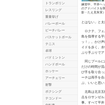
トランポリン
練習中、平井ヘ
のアドバイスを
レスリング
影・たえ見朱実
重量挙げ
とはない」と太
バレーボール
ビーチバレー
ロクテ、フェル
島を指導する平
バスケットボール
ッ！」。かけ声
テニス
Twitter.com
イドを歩く。水
卓球
ぶり手ぶりでア
バドミントン
同じプールには
ハンドボール
だけの時間が流
ホッケー
び手を取り合っ
ーチは両手を合
アーチェリー
ぶ、いいと思い
射撃
ボクシング
北島は北京五輪
点をロサンゼル
テコンドー
事。すべて平井