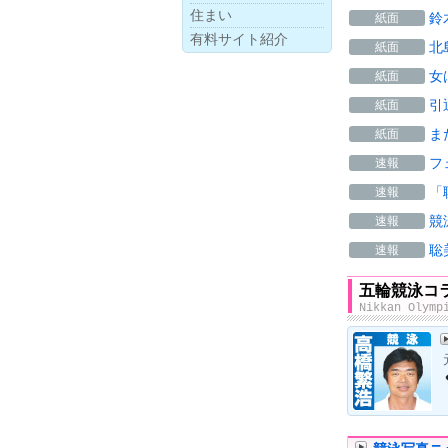
住まい
鈴
紙面
有料サイト紹介
北
紙面
女
紙面
引
紙面
ま
紙面
フ
速報
「
速報
競
速報
聡
速報
五輪競泳コ
Nikkan Olymp