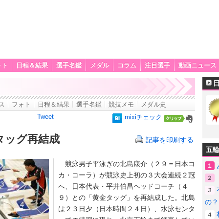
ォト
日程＆結果
選手名鑑
メダル
コラム
注目選手
動画ニュース
ス
フォト
日程＆結果
選手名鑑
競技メモ
メダル史
Tweet
mixiチェック
タッグ再結成
記事を印刷する
五
競泳男子平泳ぎの北島康介（２９＝日本コ
１
カ・コーラ）が競泳史上初の３大会連続２冠
２
へ、日本代表・平井伯昌ヘッドコーチ（４
３
９）との「黄金タッグ」を再結成した。北島
の？
は２３日夕（日本時間２４日）、水泳センタ
４