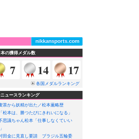
nikkansports.com
日本の獲得メダル数
金メダル
銀メダル
銅メダル
7
14
17
各国メダルランキング
輪ニュースランキング
麦茶から妖精が出た／松本薫略歴
「松本は、勝つたびにきれいになる」
不思議ちゃん松本「仕事しなくていい
」
村田金に見直し要請 ブラジル五輪委