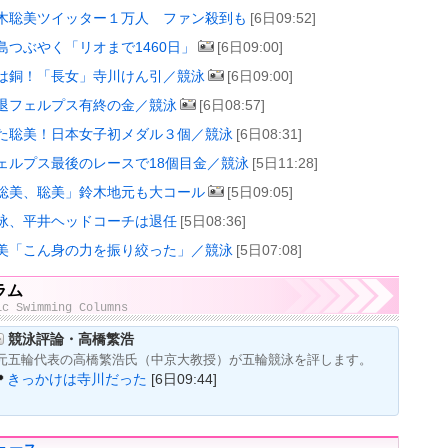
木聡美ツイッター１万人 ファン殺到も
[6日09:52]
島つぶやく「リオまで1460日」
[6日09:00]
は銅！「長女」寺川けん引／競泳
[6日09:00]
退フェルプス有終の金／競泳
[6日08:57]
た聡美！日本女子初メダル３個／競泳
[6日08:31]
ェルプス最後のレースで18個目金／競泳
[5日11:28]
聡美、聡美」鈴木地元も大コール
[5日09:05]
泳、平井ヘッドコーチは退任
[5日08:36]
美「こん身の力を振り絞った」／競泳
[5日07:08]
ラム
ic Swimming Columns
競泳評論・高橋繁浩
元五輪代表の高橋繁浩氏（中京大教授）が五輪競泳を評します。
きっかけは寺川だった
[6日09:44]