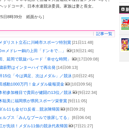
ヘッドコーチ、日本水連競泳委員。家族は妻と長女。
25日8時39分 紙面から］
記事一覧
メダリスト立石に川崎市スポーツ特別賞
[21日11:48]
00ｍメドレー銅の上田「ドンキで…」
[19日21:46]
田、延岡で凱旋パレード「幸せな時間」
[17日09:08]
7歳萩野はインターハイで再出発
[14日08:13]
井15位「今は満足、次はメダル」／競泳
[10日22:45]
田感動1000万円！金メダル級報奨金
[10日09:56]
本初参加種目で貴田が健闘の13位／競泳
[9日22:34]
木聡美に福岡県が県民スポーツ栄誉賞
[9日11:05]
ダル11も金ゼロ反省…競泳陣帰国
[8日09:25]
ェルプス「みんなプールで放尿してる」
[8日06:04]
江が先頭！メダル11個の競泳代表帰国
[7日21:27]