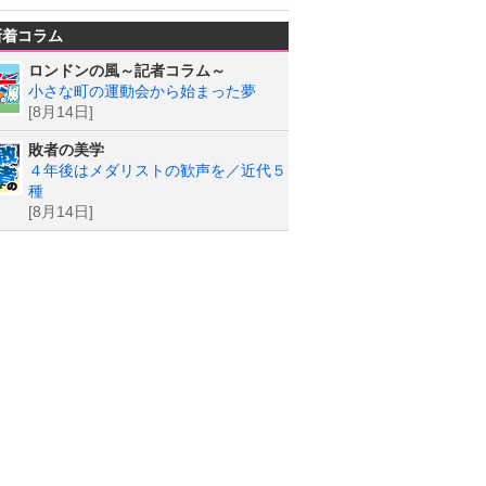
新着コラム
ロンドンの風～記者コラム～
小さな町の運動会から始まった夢
[8月14日]
敗者の美学
４年後はメダリストの歓声を／近代５
種
[8月14日]