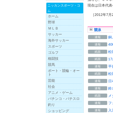
現在は日本代表
ニッカンスポー
ツ・
コ
ム
［2012年7月
ホーム
野球
ＭＬＢ
競泳
サッカー
銅
速報
海外サッカー
4
速報
スポーツ
松
紙面
ゴルフ
格闘技
1
紙面
競馬
平
速報
ボー
ト・
競
輪・
オー
松
紙面
ト
芸能
日
速報
社会
鈴
速報
アニメ・ゲーム
メ
紙面
パチンコ・パチスロ
フ
速報
釣り
入
速報
ショッピング