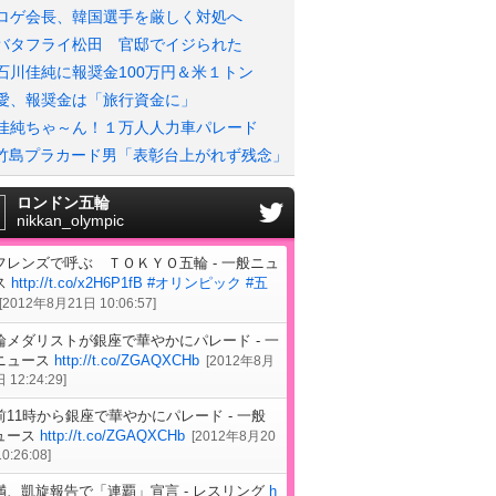
ロゲ会長、韓国選手を厳しく対処へ
バタフライ松田 官邸でイジられた
石川佳純に報奨金100万円＆米１トン
愛、報奨金は「旅行資金に」
佳純ちゃ～ん！１万人人力車パレード
竹島プラカード男「表彰台上がれず残念」
ロンドン五輪
nikkan_olympic
フレンズで呼ぶ ＴＯＫＹＯ五輪 - 一般ニュ
ス
http://t.co/x2H6P1fB
#オリンピック
#五
[
2012年8月21日 10:06:57
]
輪メダリストが銀座で華やかにパレード - 一
ニュース
http://t.co/ZGAQXCHb
[
2012年8月
 12:24:29
]
前11時から銀座で華やかにパレード - 一般
ュース
http://t.co/ZGAQXCHb
[
2012年8月20
0:26:08
]
満、凱旋報告で「連覇」宣言 - レスリング
h